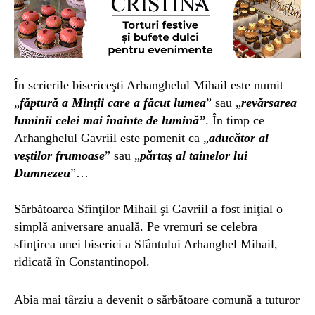
În scrierile bisericeşti Arhanghelul Mihail este numit
„
făptură a Minţii care a făcut lumea
” sau „
revărsarea
luminii celei mai înainte de lumină”
. În timp ce
Arhanghelul Gavriil este pomenit ca „
aducător al
veştilor frumoase
” sau „
părtaş al tainelor lui
Dumnezeu
”…
Sărbătoarea Sfinţilor Mihail şi Gavriil a fost iniţial o
simplă aniversare anuală. Pe vremuri se celebra
sfinţirea unei biserici a Sfântului Arhanghel Mihail,
ridicată în Constantinopol.
Abia mai târziu a devenit o sărbătoare comună a tuturor