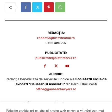
REDACȚIA:
redactia@bistriteanul.ro
0722.480.707
PUBLICITATE:
publicitate@bistriteanul.ro
JURIDIC:
Redacția beneficiază de serviciile juridice ale
Societatii civile de
avocati “Gaurean si Asociatii”
din Baroul Bucuresti
office@gaureanlawyers.ro
Folosim cookie-uri pe site-ul nostru web pentru a vă oferi cea mai