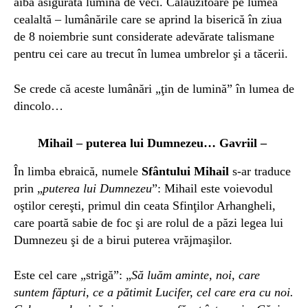
aibă asigurată lumina de veci. Călăuzitoare pe lumea
cealaltă – lumânările care se aprind la biserică în ziua
de 8 noiembrie sunt considerate adevărate talismane
pentru cei care au trecut în lumea umbrelor şi a tăcerii.
Se crede că aceste lumânări „ţin de lumină” în lumea de
dincolo…
Mihail – puterea lui Dumnezeu… Gavriil –
În limba ebraică, numele
Sfântului Mihail
s-ar traduce
prin „
puterea lui Dumnezeu
”: Mihail este voievodul
oştilor cereşti, primul din ceata Sfinţilor Arhangheli,
care poartă sabie de foc şi are rolul de a păzi legea lui
Dumnezeu şi de a birui puterea vrăjmaşilor.
Este cel care „strigă”: „
Să luăm aminte, noi, care
suntem făpturi, ce a pătimit Lucifer, cel care era cu noi.