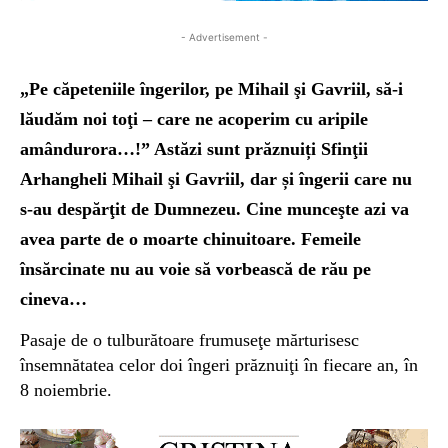
- Advertisement -
„Pe căpeteniile îngerilor, pe Mihail şi Gavriil, să-i
lăudăm noi toţi – care ne acoperim cu aripile
amândurora…!” Astăzi sunt prăznuiți Sfinţii
Arhangheli Mihail şi Gavriil, dar și îngerii care nu
s-au despărţit de Dumnezeu.
Cine munceşte azi va
avea parte de o moarte chinuitoare.
Femeile
însărcinate nu au voie să vorbească de rău pe
cineva…
Pasaje de o tulburătoare frumuseţe mărturisesc
însemnătatea celor doi îngeri prăznuiţi în fiecare an, în
8 noiembrie.