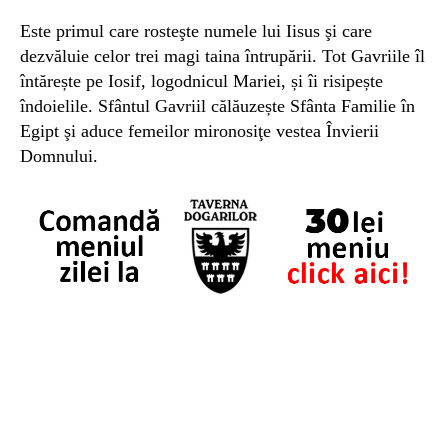
Este primul care rosteşte numele lui Iisus şi care
dezvăluie celor trei magi taina întrupării. Tot Gavriile îl
întărește pe Iosif, logodnicul Mariei, și îi risipește
îndoielile. Sfântul Gavriil călăuzește Sfânta Familie în
Egipt şi aduce femeilor mironosiţe vestea Învierii
Domnului.