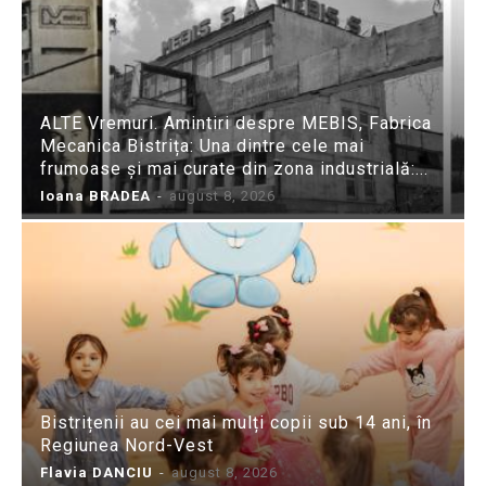
ALTE Vremuri. Amintiri despre MEBIS, Fabrica
Mecanica Bistrița: Una dintre cele mai
frumoase și mai curate din zona industrială:...
Ioana BRADEA
-
august 8, 2026
Bistrițenii au cei mai mulți copii sub 14 ani, în
Regiunea Nord-Vest
Flavia DANCIU
-
august 8, 2026