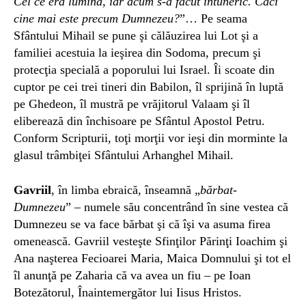
Cel ce era lumină, iar acum s-a făcut întuneric. Căci
cine mai este precum Dumnezeu?
”… Pe seama
Sfântului Mihail se pune şi călăuzirea lui Lot şi a
familiei acestuia la ieşirea din Sodoma, precum şi
protecţia specială a poporului lui Israel. Îi scoate din
cuptor pe cei trei tineri din Babilon, îl sprijină în luptă
pe Ghedeon, îl mustră pe vrăjitorul Valaam şi îl
eliberează din închisoare pe Sfântul Apostol Petru.
Conform Scripturii, toţi morţii vor ieşi din morminte la
glasul trâmbiţei Sfântului Arhanghel Mihail.
Gavriil
, în limba ebraică, înseamnă „
bărbat-
Dumnezeu
” – numele său concentrând în sine vestea că
Dumnezeu se va face bărbat şi că îşi va asuma firea
omenească. Gavriil vesteşte Sfinţilor Părinţi Ioachim şi
Ana naşterea Fecioarei Maria, Maica Domnului şi tot el
îl anunţă pe Zaharia că va avea un fiu – pe Ioan
Botezătorul, Înaintemergător lui Iisus Hristos.