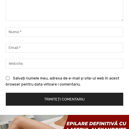
Comentariu:
Nu
Ema
Web
Salvați numele meu, adresa de e-mail și site-ul web în acest
browser pentru data viitoare i comentariu.