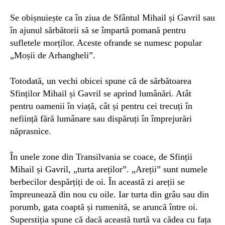
Se obișnuiește ca în ziua de Sfântul Mihail și Gavril sau
în ajunul sărbătorii să se împartă pomană pentru
sufletele morților. Aceste ofrande se numesc popular
„Moșii de Arhangheli”.
Totodată, un vechi obicei spune că de sărbătoarea
Sfinților Mihail și Gavril se aprind lumânări. Atât
pentru oamenii în viață, cât și pentru cei trecuți în
neființă fără lumânare sau dispăruți în împrejurări
năprasnice.
În unele zone din Transilvania se coace, de Sfinții
Mihail și Gavril, „turta areților”. „Areții” sunt numele
berbecilor despărțiți de oi. În această zi areții se
împreunează din nou cu oile. Iar turta din grâu sau din
porumb, gata coaptă și rumenită, se aruncă între oi.
Superstiția spune că dacă această turtă va cădea cu fața