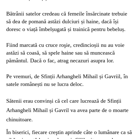
Bătrânii satelor credeau că femeile însărcinate trebuie
să dea de pomană astăzi dulciuri și haine, dacă își
doresc o viață îmbelșugată și trainică pentru bebeluș.
Fiind marcată cu cruce roşie, credincioșii nu au voie
astăzi să coasă, să spele haine sau să muncească
pământul. Dacă o fac, atrag necazuri asupra lor.
Pe vremuri, de Sfinții Arhangheli Mihail și Gavriil, în
satele românești nu se lucra deloc.
Sătenii erau convinși că cel care lucrează de Sfinții
Arhangheli Mihail și Gavril va avea parte de o moarte
chinuitoare.
În biserici, fiecare creştin aprinde câte o lumânare ca să