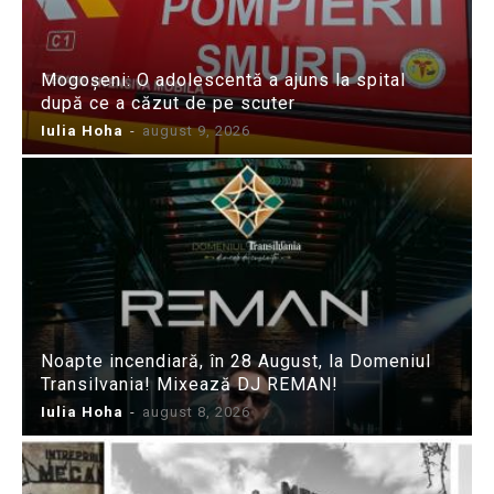
Mogoșeni: O adolescentă a ajuns la spital
după ce a căzut de pe scuter
Iulia Hoha
-
august 9, 2026
Noapte incendiară, în 28 August, la Domeniul
Transilvania! Mixează DJ REMAN!
Iulia Hoha
-
august 8, 2026