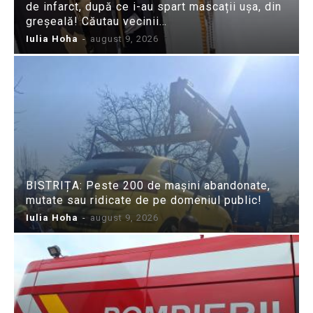
de infarct, după ce i-au spart mascații ușa, din
greșeală! Căutau vecinii…
Iulia Hoha
-
august 9, 2026
BISTRIȚA: Peste 200 de mașini abandonate,
mutate sau ridicate de pe domeniul public!
Iulia Hoha
-
august 9, 2026