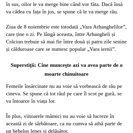
în sus, oilor le va merge bine când vor făta. Dacă însă
va cădea cu fața în jos, se spune că le va merge rău.
Ziua de 8 noiembrie este totodată „Vara Arhanghelilor”,
care ține o zi. Pe lângă aceasta, între Arhangheli și
Crăciun trebuie să mai fie între două și patru zile senine
și călduroase care se numesc popular „Vara iernii”.
Superstiţii: Cine munceşte azi va avea parte de o
moarte chinuitoare
Femeile însărcinate nu au voie să vorbească de rău pe
cineva. Se spune că tot răul pe care îl scot pe gură, se
va întoarce în viața lor.
În plus, viitoarele mămici nu au voie să lucreze în
această zi de sărbătoare, ca nu cumva să aibă parte de
un bebeluș leneș și delăsător.