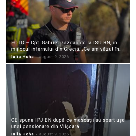
FOTO – Cpt. Gabriel Găzdac de la ISU BN, în
mijlocul infernului din Grecia: „Ce am văzut în...
Iulia Hoha
-
august 9, 2026
CE spune IPJ BN după ce mascații au spart ușa
unei pensionare din Viișoara
Iulia Hoha
-
august 9, 2026