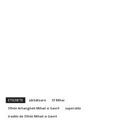
ETICHETE
sărbătoare
Sf Mihai
Sfintii Arhangheli Mihail si Gavril
superstitii
traditii de Sfintii Mihail si Gavril