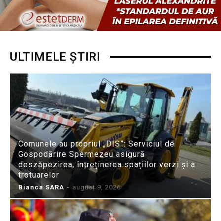
ULTIMELE ȘTIRI
Comunele au propriul „DIS”: Serviciul de
Gospodărire Spermezeu asigură
deszăpezirea, întreținerea spațiilor verzi și a
trotuarelor
Bianca SARA
-
august 9, 2026