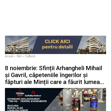
Acasă
Stiri
Cultură
8 noiembrie: Sfinții Arhangheli Mihail
și Gavril, căpeteniile îngerilor și
făpturi ale Minții care a făurit lumea…