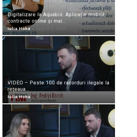
Digitalizare la Aquabis: Aplicație mobilă,
contracte online și mai...
Iulia Hoha
-
august 3, 2026
VIDEO – Peste 100 de racorduri ilegale la
rețeaua...
Iulia Hoha
-
iulie 31, 2026