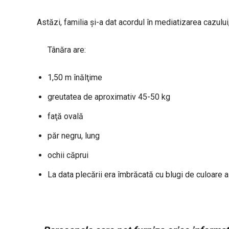
Astăzi, familia și-a dat acordul în mediatizarea cazul
Tânăra are:
1,50 m înălţime
greutatea de aproximativ 45-50 kg
faţă ovală
păr negru, lung
ochii căprui
La data plecării era îmbrăcată cu blugi de culoare 