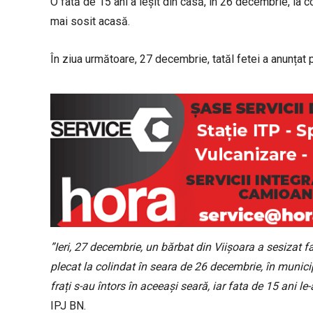
O fată de 15 ani a ieșit din casă, în 26 decembrie, la c
mai sosit acasă.
În ziua următoare, 27 decembrie, tatăl fetei a anunțat p
”Ieri, 27 decembrie, un bărbat din Viișoara a sesizat f
plecat la colindat în seara de 26 decembrie, în municipi
frați s-au întors în aceeași seară, iar fata de 15 ani 
IPJ BN.