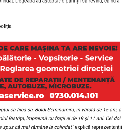
olindat. Degeaba au așteptat-o părinții să revină, că nu a
oliția.
aptul că fiica sa, Boldi Seminamira, în vârstă de 15 ani, a
ul Bistrița, împreună cu frații ei de 19 și 11 ani. Cei doi
le-a spus că mai rămâne la colindat”
explică reprezentanții