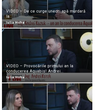
VIDEO – De ce curge uneori apă murdară
la...
Iulia Hoha
-
iulie 24, 2026
VIDEO – Provocările primului an la
conducerea Aquabis! Andrei...
Iulia Hoha
-
iulie 21, 2026