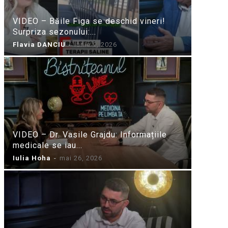
VIDEO – Băile Figa se deschid vineri!
Surpriza sezonului:...
Flavia DANCIU
-
iunie 9, 2026
VIDEO – Dr. Vasile Grajdu: Informațiile
medicale se iau...
Iulia Hoha
-
mai 26, 2026