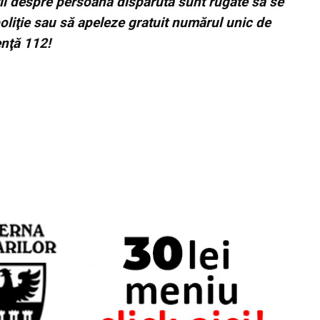
ii despre persoana dispărută sunt rugate să se
oliţie sau să apeleze gratuit numărul unic de
nţă 112!