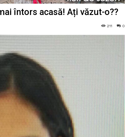
 mai întors acasă! Ați văzut-o??
211
0