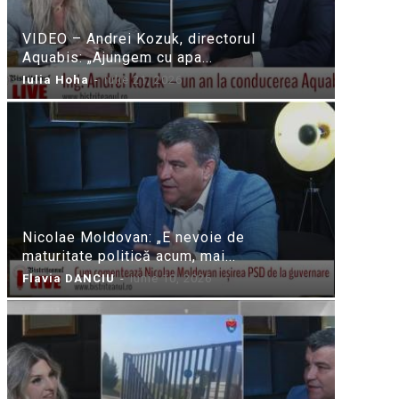
VIDEO – Andrei Kozuk, directorul
Aquabis: „Ajungem cu apa...
Iulia Hoha
-
iulie 21, 2026
Nicolae Moldovan: „E nevoie de
maturitate politică acum, mai...
Flavia DANCIU
-
iunie 10, 2026