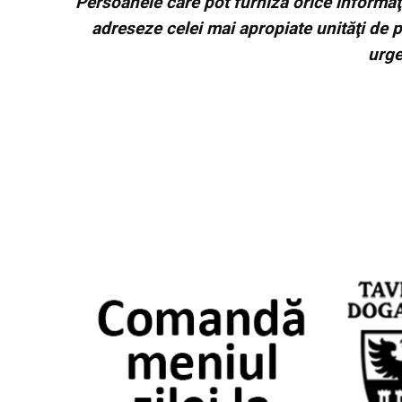
Persoanele care pot furniza orice informaţ
adreseze celei mai apropiate unităţi de p
urge