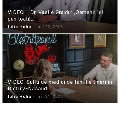
VIDEO – Dr. Vasile Grajdu: „Oamenii își
pun toată...
Iulia Hoha
-
mai 22, 2026
VIDEO: Suflu de medici de familie tineri în
Bistrița-Năsăud!...
Iulia Hoha
-
mai 21, 2026