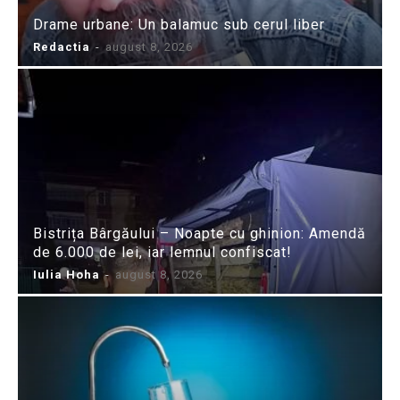
Drame urbane: Un balamuc sub cerul liber
Redactia
-
august 8, 2026
Bistrița Bârgăului – Noapte cu ghinion: Amendă
de 6.000 de lei, iar lemnul confiscat!
Iulia Hoha
-
august 8, 2026