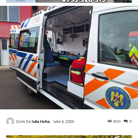
Scris De
Iulia Hoha
850
0
Iulie 6, 2026