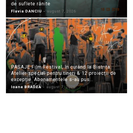
de suflete rănite
Flavia DANCIU
-
august 7, 2026
PASAJE Film Festival, în curând la Bistrița:
Atelier special pentru tineri & 12 proiecții de
excepție. Abonamentele s-au pus...
Ioana BRADEA
-
august 7, 2026