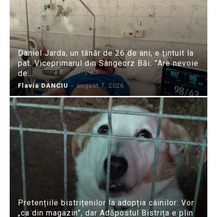
Daniel Jarda, un tânăr de 26 de ani, e țintuit la
pat. Viceprimarul din Sângeorz Băi: ”Are nevoie
de...
Flavia DANCIU
-
august 7, 2026
Pretențiile bistrițenilor la adopția câinilor: Vor
„ca din magazin”, dar Adăpostul Bistrița e plin