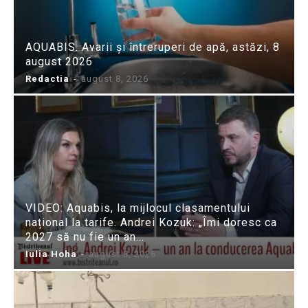
AQUABIS: Avarii și întreruperi de apă, astăzi, 8
august 2026
Redactia
-
august 8, 2026
VIDEO: Aquabis, la mijlocul clasamentului
național la tarife. Andrei Kozuk: „Îmi doresc ca
2027 să nu fie un an...
Iulia Hoha
-
august 8, 2026