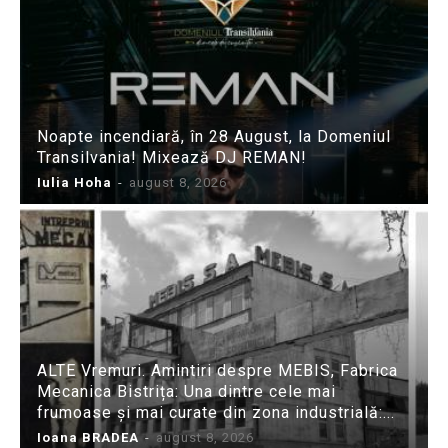
Noapte incendiară, în 28 August, la Domeniul
Transilvania! Mixează DJ REMAN!
Iulia Hoha
-
august 8, 2026
ALTE Vremuri. Amintiri despre MEBIS, Fabrica
Mecanica Bistrița: Una dintre cele mai
frumoase și mai curate din zona industrială:...
Ioana BRADEA
-
august 8, 2026