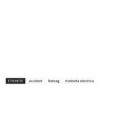
ETICHETE
accident
Reteag
trotineta electrica