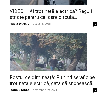
VIDEO – Ai trotinetă electrică? Reguli
stricte pentru cei care circulă...
Flavia DANCIU
-
august 8, 2025
0
Rostul de dimineață: Plutind serafic pe
trotineta electrică, gata să snopească...
Ioana BRADEA
-
octombrie 19, 2021
2