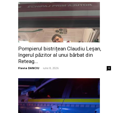
Pompierul bistrițean Claudiu Leșan,
îngerul păzitor al unui bărbat din
Reteag...
Flavia DANCIU
-
iulie 8, 2026
0