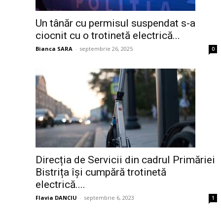
Un tânăr cu permisul suspendat s-a
ciocnit cu o trotinetă electrică...
Bianca SARA
-
septembrie 26, 2025
0
Direcția de Servicii din cadrul Primăriei
Bistrița își cumpără trotinetă
electrică....
Flavia DANCIU
-
septembrie 6, 2023
1