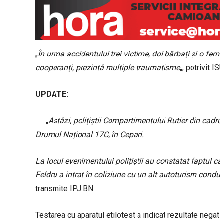
„
În urma accidentului trei victime, doi bărbați și o feme
cooperanți, prezintă multiple traumatisme
„, potrivit I
UPDATE:
„
Astăzi, polițiștii Compartimentului Rutier din cadr
Drumul Național 17C, în Cepari.
La locul evenimentului polițiștii au constatat faptul
Feldru a intrat în coliziune cu un alt autoturism con
transmite IPJ BN.
Testarea cu aparatul etilotest a indicat rezultate negat