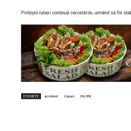
Polițiștii rutieri continuă cercetările, urmând să fie sta
ETICHETE
accident
Cepari
ISU BN