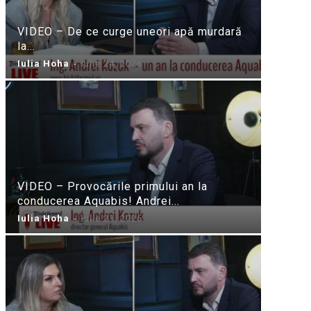
VIDEO – De ce curge uneori apă murdară
la...
Iulia Hoha
-
iulie 24, 2026
VIDEO – Provocările primului an la
conducerea Aquabis! Andrei...
Iulia Hoha
-
iulie 21, 2026