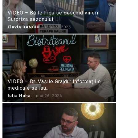
VIDEO – Băile Figa se deschid vineri!
Surpriza sezonului:...
Flavia DANCIU
-
iunie 9, 2026
VIDEO – Dr. Vasile Grajdu: Informațiile
medicale se iau...
Iulia Hoha
-
mai 26, 2026