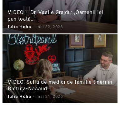
VIDEO – Dr. Vasile Grajdu: „Oamenii își
pun toată...
Iulia Hoha
-
mai 22, 2026
VIDEO: Suflu de medici de familie tineri în
Bistrița-Năsăud!...
Iulia Hoha
-
mai 21, 2026