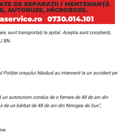
ie, sunt transportați la spital. Aceștia sunt conștienți,
SU BN.
ul Poliției orașului Năsăud au intervenit la un accident pe
 că un autoturism condus de o femeie de 48 de ani din
dus de un bărbat de 48 de ani din Nimigea de Sus”
,
ive.