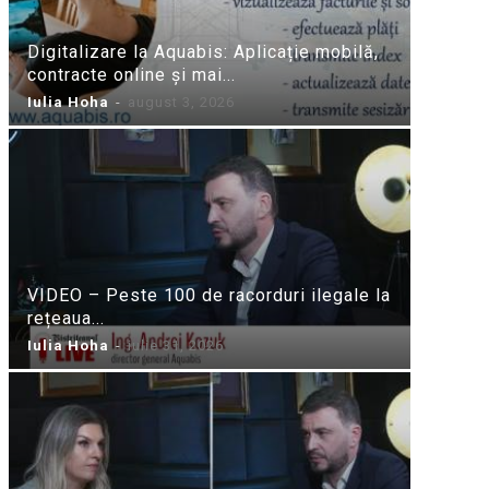
Digitalizare la Aquabis: Aplicație mobilă,
contracte online și mai...
Iulia Hoha
-
august 3, 2026
VIDEO – Peste 100 de racorduri ilegale la
rețeaua...
Iulia Hoha
-
iulie 31, 2026