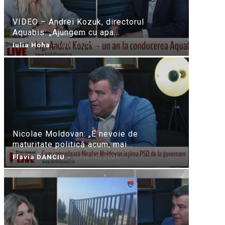
VIDEO – Andrei Kozuk, directorul
Aquabis: „Ajungem cu apa...
Iulia Hoha
-
iulie 21, 2026
Nicolae Moldovan: „E nevoie de
maturitate politică acum, mai...
Flavia DANCIU
-
iunie 10, 2026