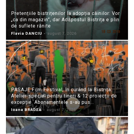
Pretențiile bistrițenilor la adopția câinilor: Vor
„ca din magazin”, dar Adăpostul Bistrița e plin
de suflete rănite
Flavia DANCIU
-
august 7, 2026
PASAJE Film Festival, în curând la Bistrița:
Atelier special pentru tineri & 12 proiecții de
excepție. Abonamentele s-au pus...
Ioana BRADEA
-
august 7, 2026