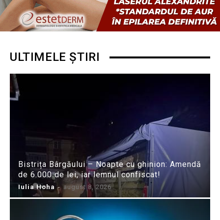
ULTIMELE ȘTIRI
Bistrița Bârgăului – Noapte cu ghinion: Amendă
de 6.000 de lei, iar lemnul confiscat!
Iulia Hoha
-
august 8, 2026