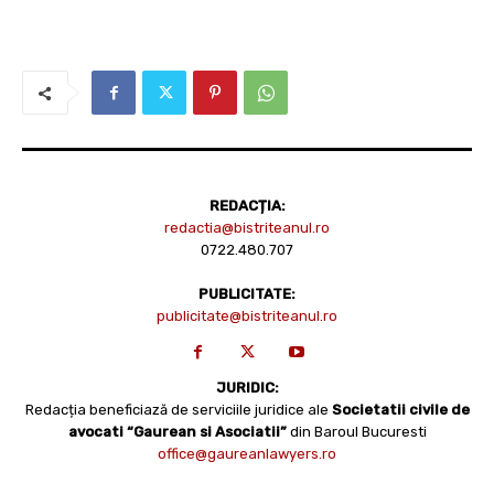
REDACȚIA:
redactia@bistriteanul.ro
0722.480.707
PUBLICITATE:
publicitate@bistriteanul.ro
JURIDIC:
Redacția beneficiază de serviciile juridice ale
Societatii civile de
avocati “Gaurean si Asociatii”
din Baroul Bucuresti
office@gaureanlawyers.ro