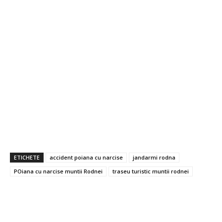
ETICHETE
accident poiana cu narcise
jandarmi rodna
POiana cu narcise muntii Rodnei
traseu turistic muntii rodnei