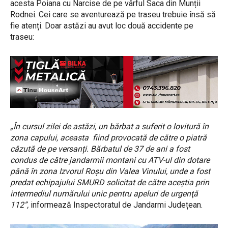
acesta Poiana cu Narcise de pe vârful Saca din Munții
Rodnei. Cei care se aventurează pe traseu trebuie însă să
fie atenți. Doar astăzi au avut loc două accidente pe
traseu:
„În cursul zilei de astăzi, un bărbat a suferit o lovitură în
zona capului, aceasta fiind provocată de către o piatră
căzută de pe versanți. Bărbatul de 37 de ani a fost
condus de către jandarmii montani cu ATV-ul din dotare
până în zona Izvorul Roșu din Valea Vinului, unde a fost
predat echipajului SMURD solicitat de către aceștia prin
intermediul numărului unic pentru apeluri de urgenţă
112”,
informează Inspectoratul de Jandarmi Județean.