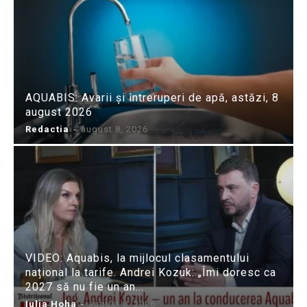
AQUABIS: Avarii și întreruperi de apă, astăzi, 8
august 2026
Redactia
-
august 8, 2026
VIDEO: Aquabis, la mijlocul clasamentului
național la tarife. Andrei Kozuk: „Îmi doresc ca
2027 să nu fie un an...
Iulia Hoha
-
august 8, 2026