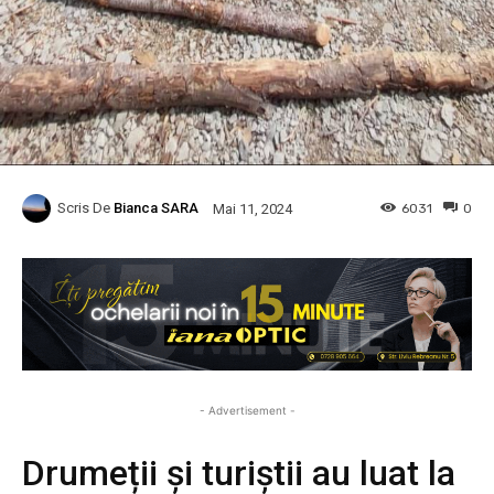
Scris De
Bianca SARA
6031
0
Mai 11, 2024
- Advertisement -
Drumeții și turiștii au luat la