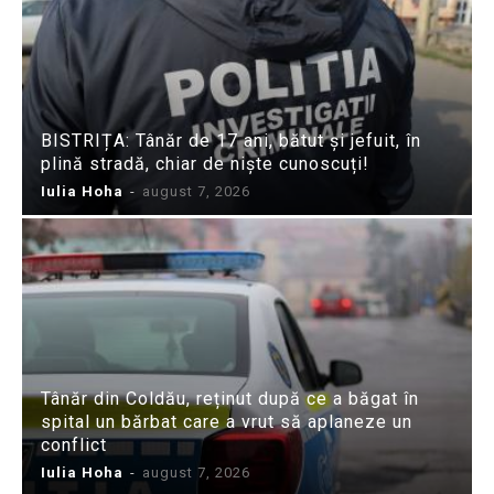
BISTRIȚA: Tânăr de 17 ani, bătut și jefuit, în
plină stradă, chiar de niște cunoscuți!
Iulia Hoha
-
august 7, 2026
Tânăr din Coldău, reținut după ce a băgat în
spital un bărbat care a vrut să aplaneze un
conflict
Iulia Hoha
-
august 7, 2026