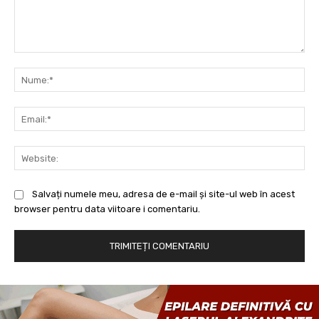
Comentariu:
Nu
Ema
Web
Salvați numele meu, adresa de e-mail și site-ul web în acest
browser pentru data viitoare i comentariu.