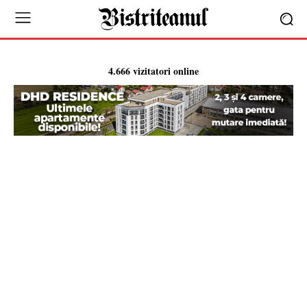
4.666 vizitatori online