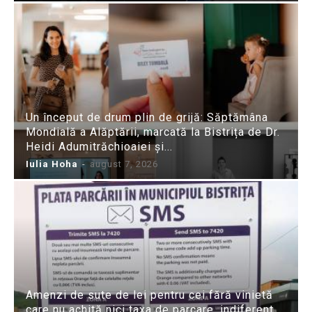
Un început de drum plin de grijă: Săptămâna
Mondială a Alăptării, marcată la Bistrița de Dr.
Heidi Adumitrăchioaiei și...
Iulia Hoha
-
august 7, 2026
Amenzi de sute de lei pentru cei fără vinietă
care nu achită nici taxa de parcare, indiferent