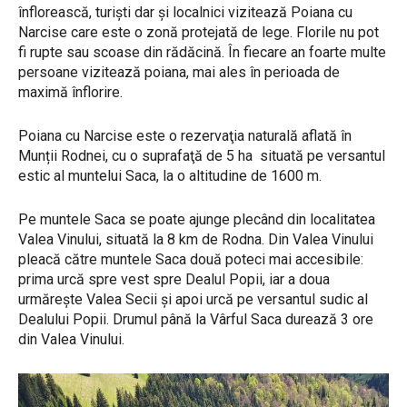
înflorească, turişti dar şi localnici vizitează Poiana cu
Narcise care este o zonă protejată de lege. Florile nu pot
fi rupte sau scoase din rădăcină. În fiecare an foarte multe
persoane vizitează poiana, mai ales în perioada de
maximă înflorire.
Poiana cu Narcise este o rezervaţia naturală aflată în
Munții Rodnei, cu o suprafaţă de 5 ha situată pe versantul
estic al muntelui Saca, la o altitudine de 1600 m.
Pe muntele Saca se poate ajunge plecând din localitatea
Valea Vinului, situată la 8 km de Rodna. Din Valea Vinului
pleacă către muntele Saca două poteci mai accesibile:
prima urcă spre vest spre Dealul Popii, iar a doua
urmăreşte Valea Secii şi apoi urcă pe versantul sudic al
Dealului Popii. Drumul până la Vârful Saca durează 3 ore
din Valea Vinului.