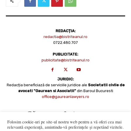
REDACȚIA:
redactia@bistriteanul.ro
0722.480.707
PUBLICITATE:
publicitate@bistriteanul.ro
JURIDIC:
Redacția beneficiază de serviciile juridice ale
Societatii civile de
avocati “Gaurean si Asociatii”
din Baroul Bucuresti
office@gaureanlawyers.ro
Folosim cookie-uri pe site-ul nostru web pentru a vă oferi cea mai
relevantă experiență, amintindu-vă preferințele și repetând vizitele.