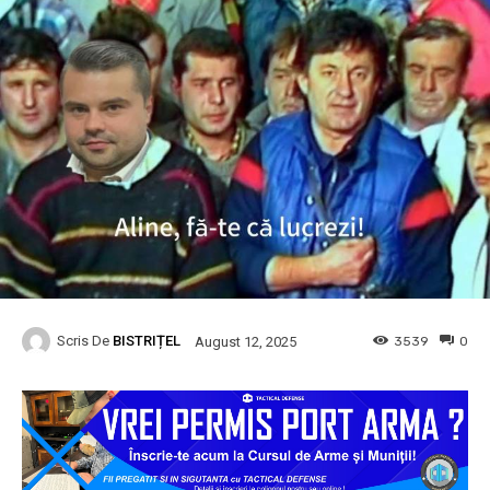
Scris De
BISTRIȚEL
3539
0
August 12, 2025