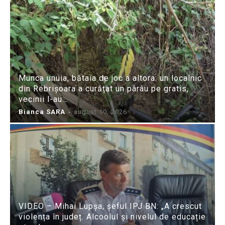
Munca unuia, bătaia de joc a altora: un localnic
din Rebrișoara a curățat un pârâu pe gratis,
vecinii l-au...
Bianca SARA
-
august 10, 2026
VIDEO – Mihai Lupșa, șeful IPJ BN: „A crescut
violența în județ. Alcoolul și nivelul de educație