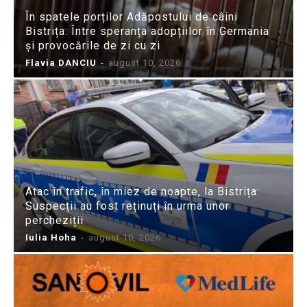
În spatele porților Adăpostului de câini
Bistrița: Între speranța adopțiilor în Germania
și provocările de zi cu zi
Flavia DANCIU
-
august 10, 2026
Atac în trafic, în miez de noapte, la Bistrița:
Suspecții au fost reținuți în urma unor
percheziții
Iulia Hoha
-
august 10, 2026