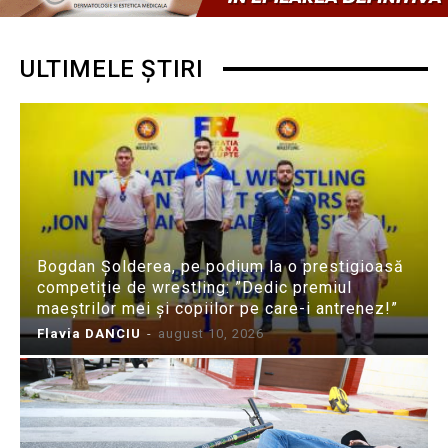
ULTIMELE ȘTIRI
Bogdan Șolderea, pe podium la o prestigioasă
competiție de wrestling: ”Dedic premiul
maeștrilor mei și copiilor pe care-i antrenez!”
Flavia DANCIU
-
august 10, 2026