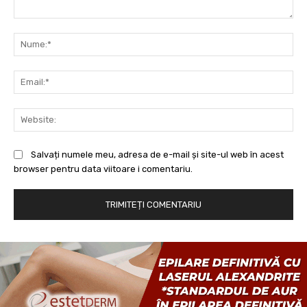
Comentariu:
Nu
Ema
Web
Salvați numele meu, adresa de e-mail și site-ul web în acest
browser pentru data viitoare i comentariu.