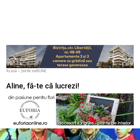
Acasă
Știrile neBUNE
Aline, fă-te că lucrezi!