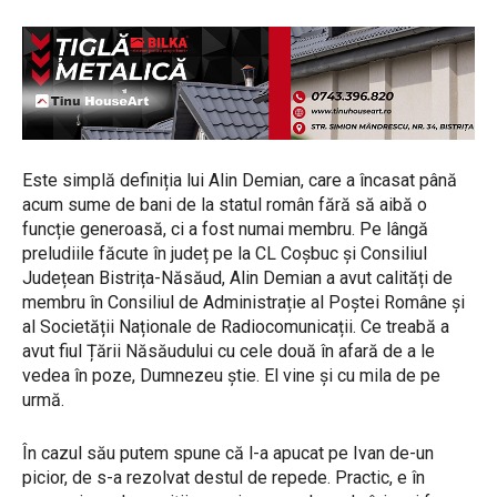
Este simplă definiția lui Alin Demian, care a încasat până
acum sume de bani de la statul român fără să aibă o
funcție generoasă, ci a fost numai membru. Pe lângă
preludiile făcute în județ pe la CL Coșbuc și Consiliul
Județean Bistrița-Năsăud, Alin Demian a avut calități de
membru în Consiliul de Administrație al Poștei Române și
al Societății Naționale de Radiocomunicații. Ce treabă a
avut fiul Țării Năsăudului cu cele două în afară de a le
vedea în poze, Dumnezeu știe. El vine și cu mila de pe
urmă.
În cazul său putem spune că l-a apucat pe Ivan de-un
picior, de s-a rezolvat destul de repede. Practic, e în