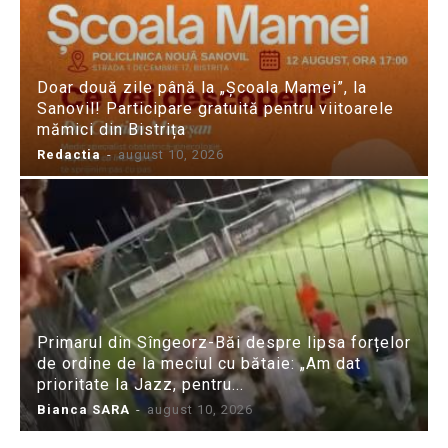
Doar două zile până la „Școala Mamei”, la
Sanovil! Participare gratuită pentru viitoarele
mămici din Bistrița
Redactia
-
august 10, 2026
Primarul din Sîngeorz-Băi despre lipsa forțelor
de ordine de la meciul cu bătaie: „Am dat
prioritate la Jazz, pentru...
Bianca SARA
-
august 10, 2026