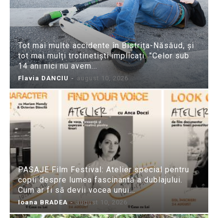
Tot mai multe accidente în Bistrița-Năsăud, și
tot mai mulți trotinetiști implicați. ”Celor sub
14 ani nici nu avem...
Flavia DANCIU
-
august 10, 2026
PASAJE Film Festival: Atelier special pentru
copii despre lumea fascinantă a dublajului.
Cum ar fi să devii vocea unui...
Ioana BRADEA
-
august 10, 2026