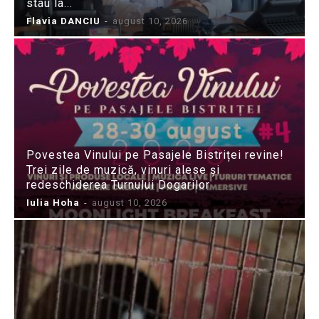
stau la...
Flavia DANCIU
-
august 10, 2026
Povestea Vinului pe Pasajele Bistriței revine!
Trei zile de muzică, vinuri alese și
redeschiderea Turnului Dogarilor
Iulia Hoha
-
august 10, 2026