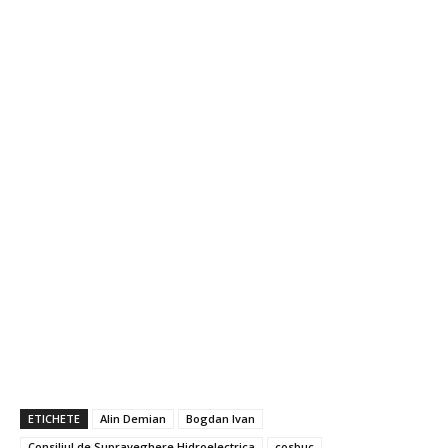
ETICHETE
Alin Demian
Bogdan Ivan
Consiliul de Supraveghere Hidroelectrica
cosbuc