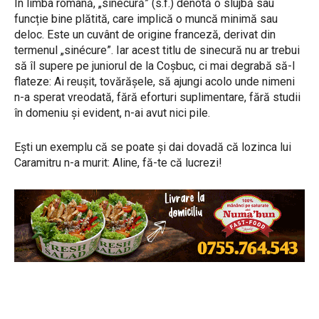
În limba română, „sinecură” (s.f.) denotă o slujbă sau
funcție bine plătită, care implică o muncă minimă sau
deloc. Este un cuvânt de origine franceză, derivat din
termenul „sinécure”. Iar acest titlu de sinecură nu ar trebui
să îl supere pe juniorul de la Coșbuc, ci mai degrabă să-l
flateze: Ai reușit, tovărășele, să ajungi acolo unde nimeni
n-a sperat vreodată, fără eforturi suplimentare, fără studii
în domeniu și evident, n-ai avut nici pile.
Ești un exemplu că se poate și dai dovadă că lozinca lui
Caramitru n-a murit: Aline, fă-te că lucrezi!