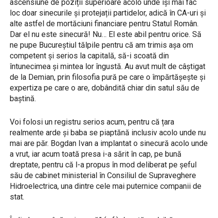
ascensiune de poziții superioare acolo unde își mai fac
loc doar sinecurile și protejații partidelor, adică în CA-uri și
alte astfel de mortăciuni financiare pentru Statul Român.
Dar el nu este sinecură! Nu… El este abil pentru orice. Să
ne pupe Bucureștiul tălpile pentru că am trimis așa om
competent și serios la capitală, să-i scoată din
întunecimea și mintea lor îngustă. Au avut mult de câștigat
de la Demian, prin filosofia pură pe care o împărtășește și
expertiza pe care o are, dobândită chiar din satul său de
baștină.
Voi folosi un registru serios acum, pentru că țara
realmente arde și baba se piaptănă inclusiv acolo unde nu
mai are păr. Bogdan Ivan a implantat o sinecură acolo unde
a vrut, iar acum toată presa i-a sărit în cap, pe bună
dreptate, pentru că l-a propus în mod deliberat pe șeful
său de cabinet ministerial în Consiliul de Supraveghere
Hidroelectrica, una dintre cele mai puternice companii de
stat.