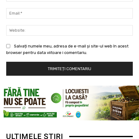
Ema
Web
Salvați numele meu, adresa de e-mail și site-ul web în acest
browser pentru data viitoare i comentariu.
ULTIMELE ȘTIRI