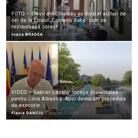
FOTO – Elevii din Chișinău au învățat alături de
cei de la Liceul „Corneliu Baba” cum se
restaurează corect...
Ioana BRADEA
-
august 7, 2026
VIDEO – Gabriel Lazany: Începe proiectarea
pentru Linia Albastră. Apoi demarăm procedura
de execuție
Flavia DANCIU
-
august 7, 2026