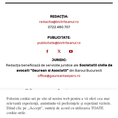
REDACȚIA:
redactia@bistriteanul.ro
0722.480.707
PUBLICITATE:
publicitate@bistriteanul.ro
JURIDIC:
Redacția beneficiază de serviciile juridice ale
Societatii civile de
avocati “Gaurean si Asociatii”
din Baroul Bucuresti
office@gaureanlawyers.ro
Folosim cookie-uri pe site-ul nostru web pentru a vă oferi cea mai
relevantă experiență, amintindu-vă preferințele și repetând vizitele.
Dând clic pe „Accept”, sunteți de acord cu utilizarea TOATE
cookie-urile.
Reproducerea totală sau parțială a materialelor este permisă