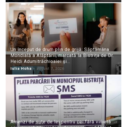
Un început de drum plin de grijă: Săptămâna
Mondială a Alăptării, marcată la Bistrița de Dr.
Heidi Adumitrăchioaiei și...
Iulia Hoha
-
august 7, 2026
Amenzi de sute de lei pentru cei fără vinietă