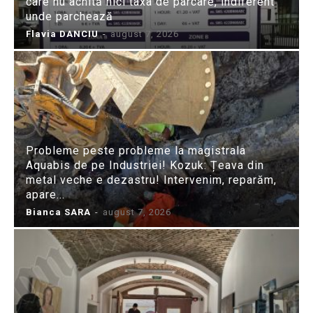
care nu achită nici taxa de parcare, indiferent
unde parchează
Flavia DANCIU
-
august 7, 2026
Probleme peste probleme la magistrala
Aquabis de pe Industriei! Kozuk: Țeava din
metal veche e dezastru! Intervenim, reparăm,
apare...
Bianca SARA
-
august 7, 2026