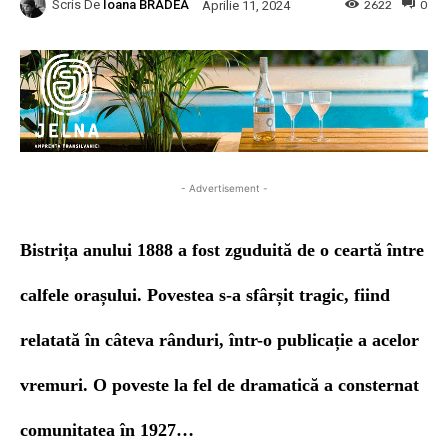
Scris De
Ioana BRADEA
2622
0
Aprilie 11, 2024
- Advertisement -
Bistrița anului 1888 a fost zguduită de o ceartă între
calfele orașului. Povestea s-a sfârșit tragic, fiind
relatată în câteva rânduri, într-o publicație a acelor
vremuri. O poveste la fel de dramatică a consternat
comunitatea în 1927…