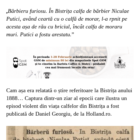
Bărbieru furiosu. În Bistrița calfa de bărbier Niculae
„
Putici, având ceartă cu o calfă de morar, l-a rpnit pe
acesta așa de rău cu briciul, încât calfa de moraru
muri.
Putici a fostu arestatu.
”
Cam așa era relatată o știre referitoare la Bistrița anului
1888… Captura dintr-un ziar al epocii care ilustra un
episod violent din viața calfelor din Bistrița a fost
publicată de Daniel Georgiu, de la Holland.ro.