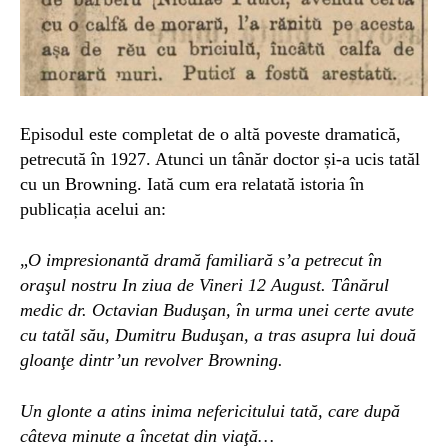
Episodul este completat de o altă poveste dramatică,
petrecută în 1927. Atunci un tânăr doctor și-a ucis tatăl
cu un Browning. Iată cum era relatată istoria în
publicația acelui an:
„
O impresionantă dramă familiară s’a petrecut în
oraşul nostru In ziua de Vineri 12 August. Tânărul
medic dr. Octavian Buduşan, în urma unei certe avute
cu tatăl său, Dumitru Buduşan, a tras asupra lui două
gloanţe dintr’un revolver Browning.
Un glonte a atins inima nefericitului tată, care după
câteva minute a încetat din viaţă…