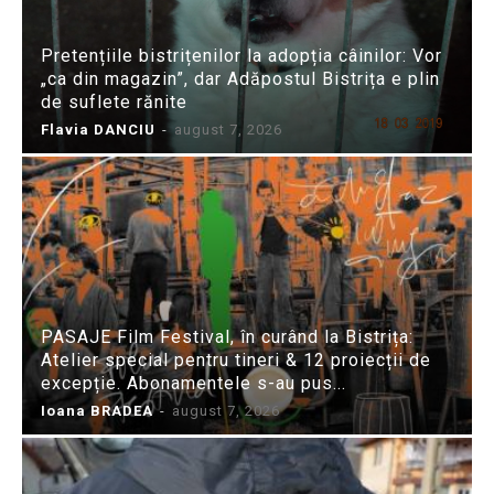
Pretențiile bistrițenilor la adopția câinilor: Vor
„ca din magazin”, dar Adăpostul Bistrița e plin
de suflete rănite
Flavia DANCIU
-
august 7, 2026
PASAJE Film Festival, în curând la Bistrița:
Atelier special pentru tineri & 12 proiecții de
excepție. Abonamentele s-au pus...
Ioana BRADEA
-
august 7, 2026