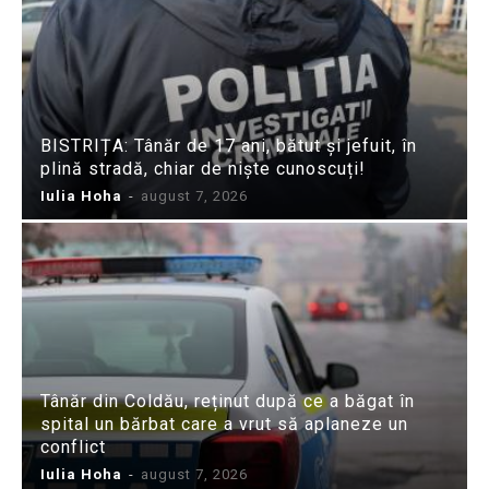
BISTRIȚA: Tânăr de 17 ani, bătut și jefuit, în
plină stradă, chiar de niște cunoscuți!
Iulia Hoha
-
august 7, 2026
Tânăr din Coldău, reținut după ce a băgat în
spital un bărbat care a vrut să aplaneze un
conflict
Iulia Hoha
-
august 7, 2026