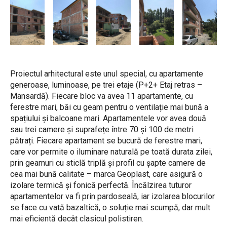
Proiectul arhitectural este unul special, cu apartamente
generoase, luminoase, pe trei etaje (P+2+ Etaj retras –
Mansardă). Fiecare bloc va avea 11 apartamente, cu
ferestre mari, băi cu geam pentru o ventilație mai bună a
spațiului și balcoane mari. Apartamentele vor avea două
sau trei camere și suprafețe între 70 și 100 de metri
pătrați. Fiecare apartament se bucură de ferestre mari,
care vor permite o iluminare naturală pe toată durata zilei,
prin geamuri cu sticlă triplă și profil cu șapte camere de
cea mai bună calitate – marca Geoplast, care asigură o
izolare termică și fonică perfectă. Încălzirea tuturor
apartamentelor va fi prin pardoseală, iar izolarea blocurilor
se face cu vată bazaltică, o soluție mai scumpă, dar mult
mai eficientă decât clasicul polistiren.