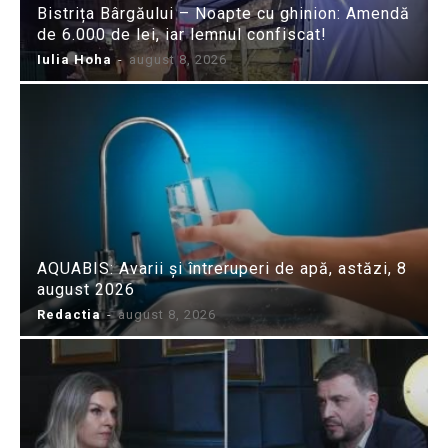
Bistrița Bârgăului – Noapte cu ghinion: Amendă
de 6.000 de lei, iar lemnul confiscat!
Iulia Hoha
-
august 8, 2026
AQUABIS: Avarii și întreruperi de apă, astăzi, 8
august 2026
Redactia
-
august 8, 2026