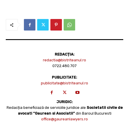
REDACȚIA:
redactia@bistriteanul.ro
0722.480.707
PUBLICITATE:
publicitate@bistriteanul.ro
JURIDIC:
Redacția beneficiază de serviciile juridice ale
Societatii civile de
avocati “Gaurean si Asociatii”
din Baroul Bucuresti
office@gaureanlawyers.ro