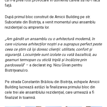
că n-a prea fost provocare în domeniu căreia să nu-i facă
față.
După primul bloc construit de Amicii Building pe str.
Subcetate din Bistrița, a venit momentul unui ansamblu
rezidențial cu amprenta lor.
„Am gândit un ansamblu cu o arhitectură modernă, în
care viziunea arhitecților noștri s-a suprapus perfect peste
ceea ce știm că își doresc clienții: utilitate, confort și
siguranță. Locuințele sunt izolate cu vată bazaltică, au
geamuri termopan cu sticlă triplă și încălzire prin
pardoseală
” – a declarat ing. Nicu Gîvan pentru
Bistrițeanul.ro.
Pe strada Constantin Brăiloiu din Bistrița, echipele Amicii
Building lucrează astăzi la finalizarea primului bloc din
cele trei ale ansamblului rezidențial, care urmează a fi
finalizat în toamnă.