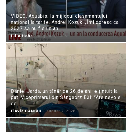
VIDEO: Aquabis, la mijlocul clasamentului
național la tarife. Andrei Kozuk: „Îmi doresc ca
2027 să nu fie un an...
Iulia Hoha
-
august 8, 2026
Daniel Jarda, un tânăr de 26 de ani, e țintuit la
pat. Viceprimarul din Sângeorz Băi: ”Are nevoie
de...
Flavia DANCIU
-
august 7, 2026