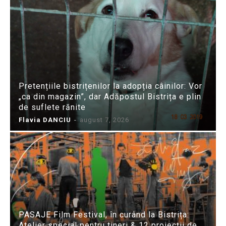
Pretențiile bistrițenilor la adopția câinilor: Vor
„ca din magazin”, dar Adăpostul Bistrița e plin
de suflete rănite
Flavia DANCIU
-
august 7, 2026
PASAJE Film Festival, în curând la Bistrița:
Atelier special pentru tineri & 12 proiecții de