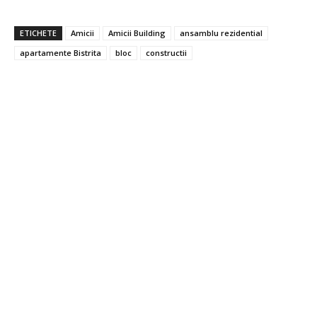
ETICHETE
Amicii
Amicii Building
ansamblu rezidential
apartamente Bistrita
bloc
constructii