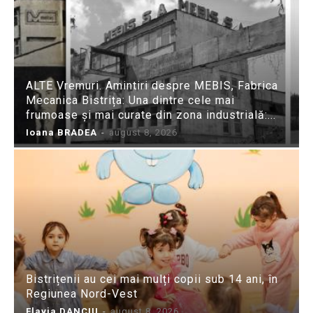
ALTE Vremuri. Amintiri despre MEBIS, Fabrica
Mecanica Bistrița: Una dintre cele mai
frumoase și mai curate din zona industrială:...
Ioana BRADEA
-
august 8, 2026
Bistrițenii au cei mai mulți copii sub 14 ani, în
Regiunea Nord-Vest
Flavia DANCIU
-
august 8, 2026