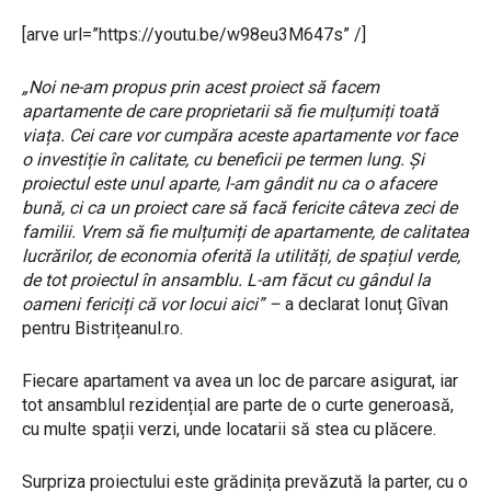
[arve url=”https://youtu.be/w98eu3M647s” /]
„Noi ne-am propus prin acest proiect să facem
apartamente de care proprietarii să fie mulțumiți toată
viața. Cei care vor cumpăra aceste apartamente vor face
o investiție în calitate, cu beneficii pe termen lung. Și
proiectul este unul aparte, l-am gândit nu ca o afacere
bună, ci ca un proiect care să facă fericite câteva zeci de
familii. Vrem să fie mulțumiți de apartamente, de calitatea
lucrărilor, de economia oferită la utilități, de spațiul verde,
de tot proiectul în ansamblu. L-am făcut cu gândul la
oameni fericiți că vor locui aici” –
a declarat Ionuț Gîvan
pentru Bistrițeanul.ro.
Fiecare apartament va avea un loc de parcare asigurat, iar
tot ansamblul rezidențial are parte de o curte generoasă,
cu multe spații verzi, unde locatarii să stea cu plăcere.
Surpriza proiectului este grădinița prevăzută la parter, cu o