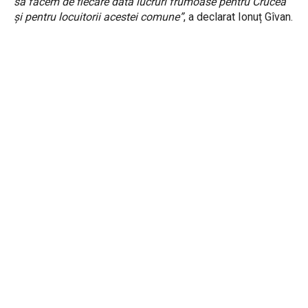
să facem de fiecare dată lucruri frumoase pentru Crucea
și pentru locuitorii acestei comune”
, a declarat Ionuț Gîvan.