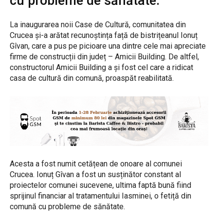
cu probleme de sănătate.
La inaugurarea noii Case de Cultură, comunitatea din
Crucea și-a arătat recunoștința față de bistrițeanul Ionuț
Gîvan, care a pus pe picioare una dintre cele mai apreciate
firme de construcții din județ – Amicii Building. De altfel,
constructorul Amicii Building a și fost cel care a ridicat
casa de cultură din comună, proaspăt reabilitată.
Acesta a fost numit cetățean de onoare al comunei
Crucea. Ionuț Gîvan a fost un susținător constant al
proiectelor comunei sucevene, ultima faptă bună fiind
sprijinul financiar al tratamentului Iasminei, o fetiță din
comună cu probleme de sănătate.