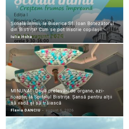
Școala Inimii, la Biserica Sf. Ioan Botezătorul
din Bistrița! Cum se pot înscrie copilașii:
Iulia Hoha
-
august 6, 2026
MINUNAT: Două prelevări de organe, azi-
noapte, la Spitalul Bistrița. Șansă pentru alții
să vadă și să trăiască
Flavia DANCIU
-
august 6, 2026