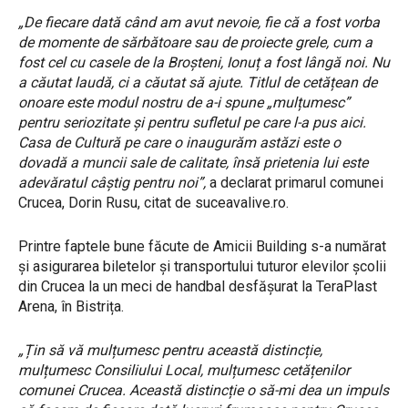
„De fiecare dată când am avut nevoie, fie că a fost vorba
de momente de sărbătoare sau de proiecte grele, cum a
fost cel cu casele de la Broșteni, Ionuț a fost lângă noi. Nu
a căutat laudă, ci a căutat să ajute. Titlul de cetățean de
onoare este modul nostru de a-i spune „mulțumesc”
pentru seriozitate și pentru sufletul pe care l-a pus aici.
Casa de Cultură pe care o inaugurăm astăzi este o
dovadă a muncii sale de calitate, însă prietenia lui este
adevăratul câștig pentru noi”,
a declarat primarul comunei
Crucea, Dorin Rusu, citat de suceavalive.ro.
Printre faptele bune făcute de Amicii Building s-a numărat
și asigurarea biletelor și transportului tuturor elevilor școlii
din Crucea la un meci de handbal desfășurat la TeraPlast
Arena, în Bistrița.
„Țin să vă mulțumesc pentru această distincție,
mulțumesc Consiliului Local, mulțumesc cetățenilor
comunei Crucea. Această distincție o să-mi dea un impuls