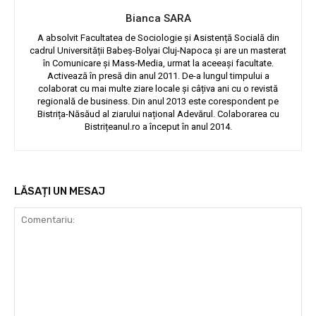
Bianca SARA
A absolvit Facultatea de Sociologie și Asistență Socială din
cadrul Universității Babeș-Bolyai Cluj-Napoca și are un masterat
în Comunicare și Mass-Media, urmat la aceeași facultate.
Activează în presă din anul 2011. De-a lungul timpului a
colaborat cu mai multe ziare locale și câțiva ani cu o revistă
regională de business. Din anul 2013 este corespondent pe
Bistrița-Năsăud al ziarului național Adevărul. Colaborarea cu
Bistrițeanul.ro a început în anul 2014.
LĂSAȚI UN MESAJ