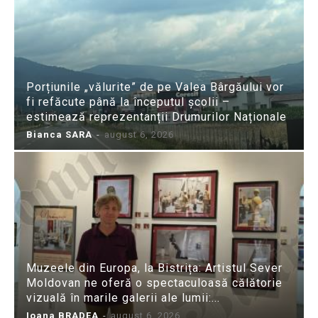
Porțiunile „vălurite” de pe Valea Bârgăului vor
fi refăcute până la începutul școlii –
estimează reprezentanții Drumurilor Naționale
Bianca SARA
-
august 6, 2026
Muzeele din Europa, la Bistrița: Artistul Sever
Moldovan ne oferă o spectaculoasă călătorie
vizuală în marile galerii ale lumii:...
Ioana BRADEA
-
august 6, 2026