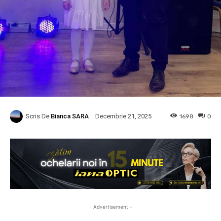
Scris De
Bianca SARA
1698
0
Decembrie 21, 2025
- Advertisement -