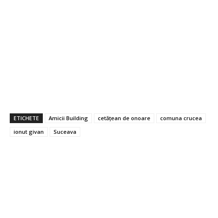
ETICHETE
Amicii Building
cetățean de onoare
comuna crucea
ionut givan
Suceava