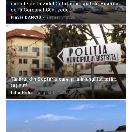
extinde de la zidul Cetății din spatele Bisericii
de la Coroana! Cum vede...
Flavia DANCIU
-
august 5, 2026
Tânărul din Șopteriu care și-a înjunghiat tatăl,
reținut!
Iulia Hoha
-
august 5, 2026