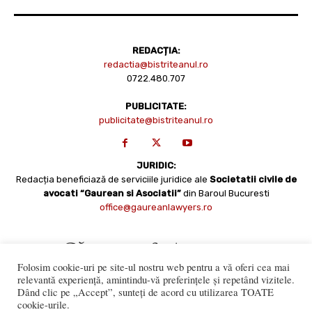
REDACȚIA:
redactia@bistriteanul.ro
0722.480.707
PUBLICITATE:
publicitate@bistriteanul.ro
JURIDIC:
Redacția beneficiază de serviciile juridice ale
Societatii civile de
avocati “Gaurean si Asociatii”
din Baroul Bucuresti
office@gaureanlawyers.ro
Folosim cookie-uri pe site-ul nostru web pentru a vă oferi cea mai
relevantă experiență, amintindu-vă preferințele și repetând vizitele.
Dând clic pe „Accept”, sunteți de acord cu utilizarea TOATE
cookie-urile.