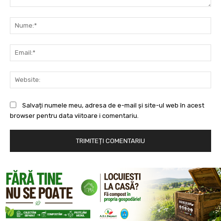
Comentariu:
Nu
Ema
Web
Salvați numele meu, adresa de e-mail și site-ul web în acest
browser pentru data viitoare i comentariu.