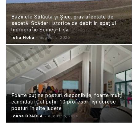
Bazinele Sălăuța și Șieu, grav afectate de
secetă: Scăderi istorice de debit în spațiul
hidrografic Someș-Tisa
Iulia Hoha
-
august 5, 2026
Foarte puține posturi disponibile, foarte mulți
candidați: Cel puțin 10 profesori își doresc
posturi în alte județe
Ioana BRADEA
-
august 5, 2026