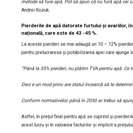
metode să fure apă. Pot să spun că nu fură apă cei c
Andrei Kozuk.
Pierderile de apă datorate furtului și avariilor,
națională, care este de 43 -45 %.
La aceste pierderi se mai adaugă un 10 – 12% pierder
pentru prelucraresa și potabilizarea apei care ajunge la 
”Până la 35% pierderi, nu plătim TVA pentru apă. Ce t
Deci e un mod princ are statul încearcă să te determine 
Conform normativelor, până în 2030 ar trebui să ajun
Astfel, în prețul final pentru apă se cuprind și pierderi
acest lucru și în valoarea facturilor și implicit a prețu