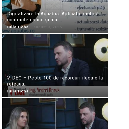
Digitalizare la Aquabis: Aplicație mobilă,
contracte online și mai...
Iulia Hoha
-
august 3, 2026
VIDEO – Peste 100 de racorduri ilegale la
rețeaua...
Iulia Hoha
-
iulie 31, 2026