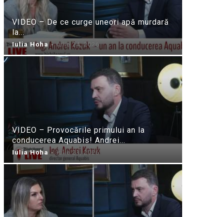
VIDEO – De ce curge uneori apă murdară
la...
Iulia Hoha
-
iulie 24, 2026
VIDEO – Provocările primului an la
conducerea Aquabis! Andrei...
Iulia Hoha
-
iulie 21, 2026