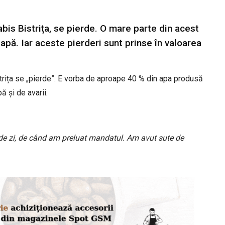
is Bistrița, se pierde. O mare parte din acest
 apă. Iar aceste pierderi sunt prinse în valoarea
trița se „pierde”. E vorba de aproape 40 % din apa produsă
ă și de avarii.
 de zi, de când am preluat mandatul. Am avut sute de