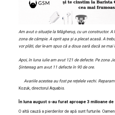
Am avut o situație la Măgheruș, cu un constructor. A l
zona de câmpie. A oprit apa și a plecat acasă. A treb
vor plăti, dar le-am spus că a doua oară dacă se mai î
Apoi, în luna iulie am avut 121 de defecte. Pe zona Jel
Șintereag am avut 11 defecte în 90 de ore.
Avariile acestea au fost pe rețelele vechi. Reparam 
Kozuk, directorul Aquabis.
În luna august s-au furat aproape 3 milioane de l
O altă cauză a pierderilor de apă sunt furturile. Oame