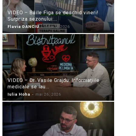
VIDEO – Băile Figa se deschid vineri!
Surpriza sezonului:...
Flavia DANCIU
-
iunie 9, 2026
VIDEO – Dr. Vasile Grajdu: Informațiile
medicale se iau...
Iulia Hoha
-
mai 26, 2026