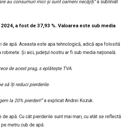
are au consumuri mici și sunt oameni necăjiți”
a subliniat
 în 2024, a fost de 37,93 %. Valoarea este sub media
i de apă. Aceasta este apa tehnologică, adică apa folosită
robinete. Și aici, județul nostru ar fi sub media națională.
rece de acest prag, s eplătește TVA.
să îți reduci pierderile.
gem la 20% pierderi!”
a explicat Andrei Kozuk.
le de apă. Cu cât pierderile sunt mai mari, cu atât se reflectă
lui pe metru cub de apă.