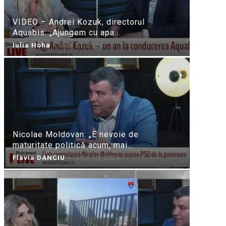
VIDEO – Andrei Kozuk, directorul
Aquabis: „Ajungem cu apa...
Iulia Hoha
-
iulie 21, 2026
Nicolae Moldovan: „E nevoie de
maturitate politică acum, mai...
Flavia DANCIU
-
iunie 10, 2026