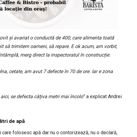
ovit și avariat o conductă de 400, care alimenta toată
uit să trimitem oameni, să repare. E ok acum, am vorbit,
ntâmplă, merg direct la inspectoratul în construcție.
na, cetate, am avut 7 defecte în 70 de ore. Iar e zona
aici, se defecta câțiva metri mai încolo
” a explicat Andrei
itri de apă
ni care folosesc apă dar nu o contorizează, nu o declară,