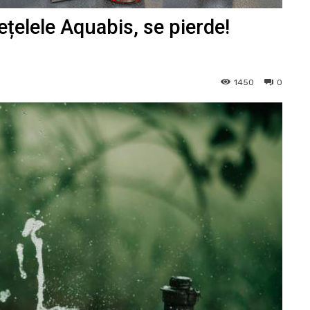
țelele Aquabis, se pierde!
1450
0