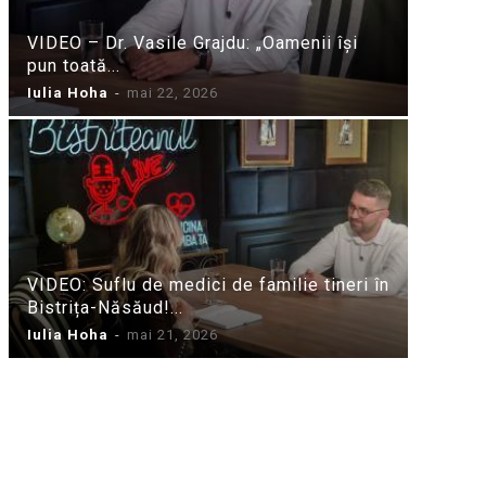
VIDEO – Dr. Vasile Grajdu: „Oamenii își
pun toată...
Iulia Hoha
-
mai 22, 2026
VIDEO: Suflu de medici de familie tineri în
Bistrița-Năsăud!...
Iulia Hoha
-
mai 21, 2026