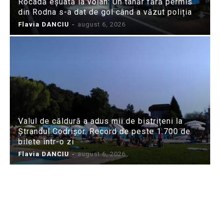
Rocadă eșuată la volan: Un tânăr fără permis
din Rodna s-a dat de gol când a văzut poliția
Flavia DANCIU
-
august 6, 2026
Valul de căldură a adus mii de bistrițeni la
Ștrandul Codrișor. Record de peste 1.700 de
bilete într-o zi
Flavia DANCIU
-
august 6, 2026