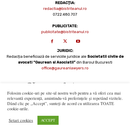
REDACȚIA:
redactia@bistriteanul.ro
0722.480.707
PUBLICITATE:
publicitate@bistriteanul.ro
JURIDIC:
Redacția beneficiază de serviciile juridice ale
Societatii civile de
avocati “Gaurean si Asociatii”
din Baroul Bucuresti
office@gaureanlawyers.ro
Folosim cookie-uri pe site-ul nostru web pentru a vă oferi cea mai
relevantă experiență, amintindu-vă preferințele și repetând vizitele.
Dând clic pe „Accept”, sunteți de acord cu utilizarea TOATE
cookie-urile.
Reproducerea totală sau parțială a materialelor este permisă
numai cu acordul expres al Bistriteanul.Ro. © Copyright 2008 -
Setari cookies
ACCEPT
2021 Bistrițeanul.ro
Made with ♥ by
201.ro