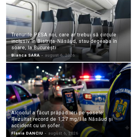
Trenurile PESA noi, care ar trebui să circule
inclusiv în Bistrița-Năsăud, stau degeaba în
soare, la București
Bianca SARA
-
august 6, 2026
Alcoolul a făcut prăpăd ieri pe șosele:
Rezultat record de 1,27 mg/l la Năsăud și
accident cu un șofer...
Flavia DANCIU
-
august 6, 2026