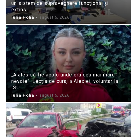
un sistem de supraveghere funcțional și
extins!
Iulia Hoha
-
august 6, 2026
„A ales să fie acolo unde era cea mai mare
nevoie”: Lecția de curaj a Alexiei, voluntar la
ISU...
Iulia Hoha
-
august 6, 2026