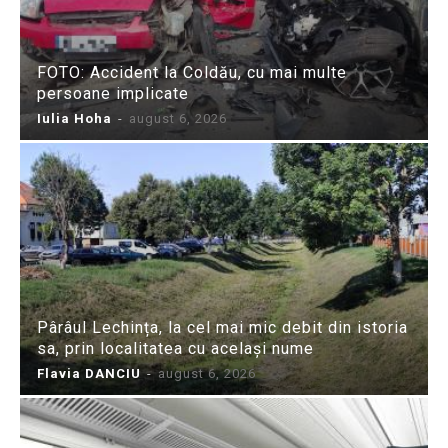
FOTO: Accident la Coldău, cu mai multe
persoane implicate
Iulia Hoha
-
august 6, 2026
Pârâul Lechința, la cel mai mic debit din istoria
sa, prin localitatea cu același nume
Flavia DANCIU
-
august 6, 2026