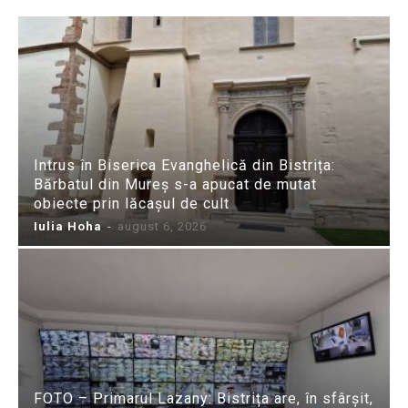
Intrus în Biserica Evanghelică din Bistrița:
Bărbatul din Mureș s-a apucat de mutat
obiecte prin lăcașul de cult
Iulia Hoha
-
august 6, 2026
FOTO – Primarul Lazany: Bistrița are, în sfârșit,