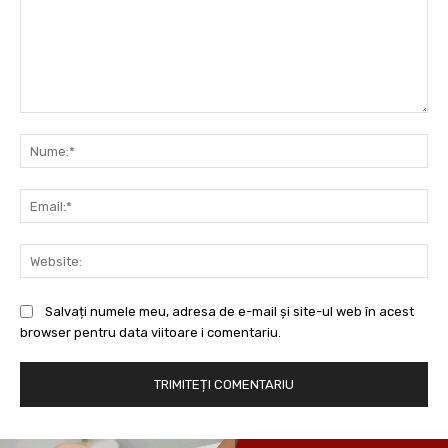
Comentariu:
Nu
Ema
Web
Salvați numele meu, adresa de e-mail și site-ul web în acest
browser pentru data viitoare i comentariu.