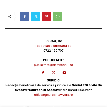
REDACȚIA:
redactia@bistriteanul.ro
0722.480.707
PUBLICITATE:
publicitate@bistriteanul.ro
JURIDIC:
Redacția beneficiază de serviciile juridice ale
Societatii civile de
avocati “Gaurean si Asociatii”
din Baroul Bucuresti
office@gaureanlawyers.ro