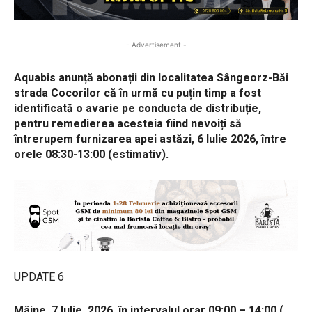
- Advertisement -
Aquabis anunță abonații din
localitatea Sângeorz-Băi
strada Cocorilor că în urmă cu puțin timp a fost
identificată o avarie pe conducta de distribuție,
pentru remedierea acesteia
fiind nevoiți să
întrerupem furnizarea apei astăzi, 6 Iulie 2026, între
orele 08:30-13:00 (estimativ).
UPDATE 6
Mâine, 7 Iulie 2026, în intervalul orar 09:00 – 14:00 (