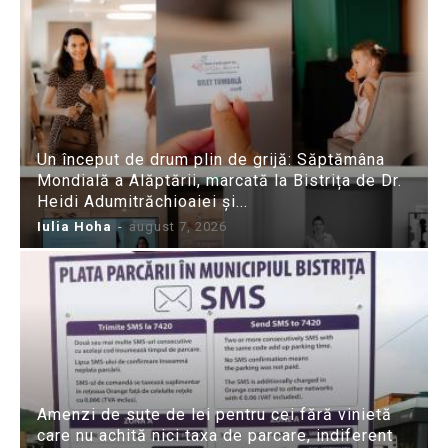
Un început de drum plin de grijă: Săptămâna
Mondială a Alăptării, marcată la Bistrița de Dr.
Heidi Adumitrăchioaiei și...
Iulia Hoha
-
august 7, 2026
Amenzi de sute de lei pentru cei fără vinietă
care nu achită nici taxa de parcare, indiferent