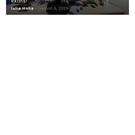
extins!
Iulia Hoha
-
august 6, 2026