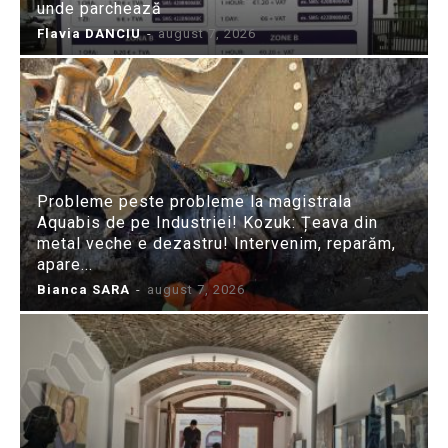
unde parchează
Flavia DANCIU
-
august 7, 2026
Probleme peste probleme la magistrala
Aquabis de pe Industriei! Kozuk: Țeava din
metal veche e dezastru! Intervenim, reparăm,
apare...
Bianca SARA
-
august 7, 2026