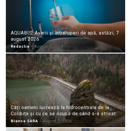
AQUABIS: Avarii și întreruperi de apă, astăzi, 7
august 2026
Redactia
-
august 7, 2026
Câți oameni lucrează la hidrocentrala de la
Colibița și cu ce se ocupă de când s-a stricat:
Bianca SARA
-
august 7, 2026