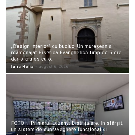
„Design interior” cu bucluc: Un mureșean a
reamenajat Biserica Evanghelică timp de 5 ore,
dar s-a ales cu o...
Iulia Hoha
-
august 6, 2026
FOTO – Primarul Lazany: Bistrița are, în sfârșit,
un sistem de supraveghere funcțional și