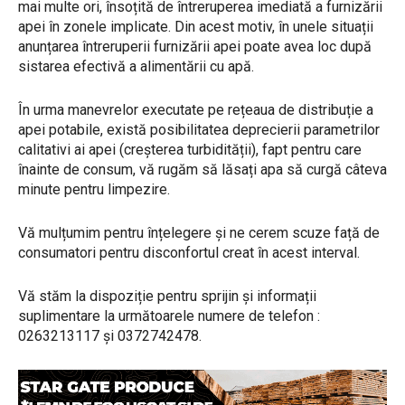
mai multe ori, însoțită de întreruperea imediată a furnizării
apei în zonele implicate. Din acest motiv, în unele situații
anunțarea întreruperii furnizării apei poate avea loc după
sistarea efectivă a alimentării cu apă.
În urma manevrelor executate pe rețeaua de distribuție a
apei potabile, există posibilitatea deprecierii parametrilor
calitativi ai apei (creșterea turbidității), fapt pentru care
înainte de consum, vă rugăm să lăsați apa să curgă câteva
minute pentru limpezire.
Vă mulțumim pentru înțelegere și ne cerem scuze față de
consumatori pentru disconfortul creat în acest interval.
Vă stăm la dispoziție pentru sprijin și informații
suplimentare la următoarele numere de telefon :
0263213117 și 0372742478.