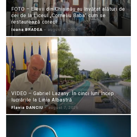
FOTO – Elevii din Chișinău au învățat alături de
cei de la Liceul „Corneliu Baba” cum se
restaurează corect...
Ioana BRADEA
-
august 7, 2026
VIDEO – Gabriel Lazany: În cinci luni încep
lucrările la Linia Albastră
Flavia DANCIU
-
august 7, 2026