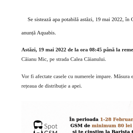
Se sist
ează apa potabilă astăzi, 19 mai 2022, în
anunță Aquabis.
Astăzi, 19
m
ai 2022 de la ora 08:45 până la reme
Căianu Mic, pe strada Calea Căianului.
Vor fi afectate casele cu
numerele impare.
Măsura e
rețeaua de distribuție a apei.