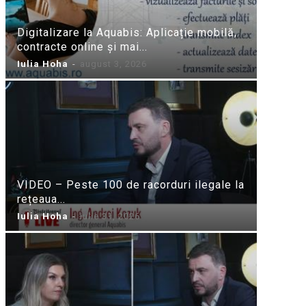
Digitalizare la Aquabis: Aplicație mobilă,
contracte online și mai...
Iulia Hoha
-
august 3, 2026
VIDEO – Peste 100 de racorduri ilegale la
rețeaua...
Iulia Hoha
-
iulie 31, 2026