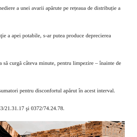
ediere a unei avarii apărute pe rețeaua de distribuție a
ţie a apei potabile, s-ar putea produce deprecierea
.
apa să curgă câteva minute, pentru limpezire – înainte de
matori pentru disconfortul apărut în acest interval.
63/21.31.17 şi 0372/74.24.78.