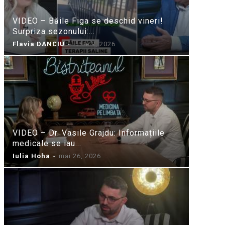
VIDEO – Băile Figa se deschid vineri!
Surpriza sezonului:...
Flavia DANCIU
-
iunie 9, 2026
VIDEO – Dr. Vasile Grajdu: Informațiile
medicale se iau...
Iulia Hoha
-
mai 26, 2026