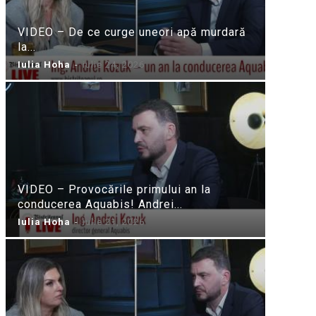
VIDEO – De ce curge uneori apă murdară
la...
Iulia Hoha
-
iulie 24, 2026
VIDEO – Provocările primului an la
conducerea Aquabis! Andrei...
Iulia Hoha
-
iulie 21, 2026