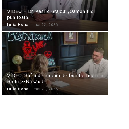
VIDEO – Dr. Vasile Grajdu: „Oamenii își
pun toată...
Iulia Hoha
-
mai 22, 2026
VIDEO: Suflu de medici de familie tineri în
Bistrița-Năsăud!...
Iulia Hoha
-
mai 21, 2026