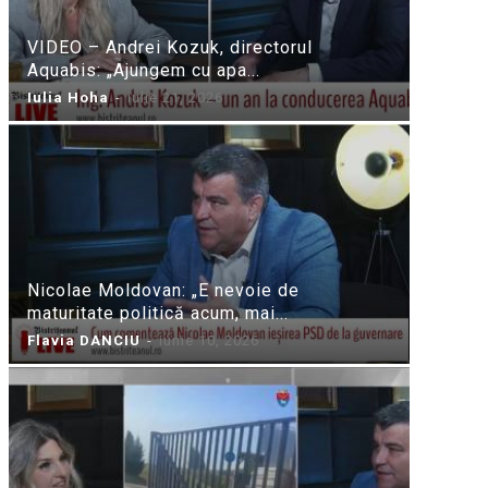
VIDEO – Andrei Kozuk, directorul
Aquabis: „Ajungem cu apa...
Iulia Hoha
-
iulie 21, 2026
Nicolae Moldovan: „E nevoie de
maturitate politică acum, mai...
Flavia DANCIU
-
iunie 10, 2026