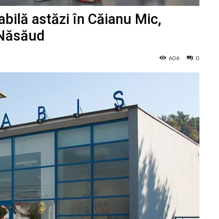
bilă astăzi în Căianu Mic,
 Năsăud
606
0