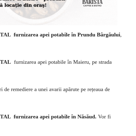
TOTAL furnizarea apei potabile în Prundu Bârgăului
,
TOTAL
furnizarea apei potabile în Maieru, pe strada
ri de remediere a unei avarii apărute pe rețeaua de
TOTAL furnizarea apei potabile în Năsăud.
Vor fi