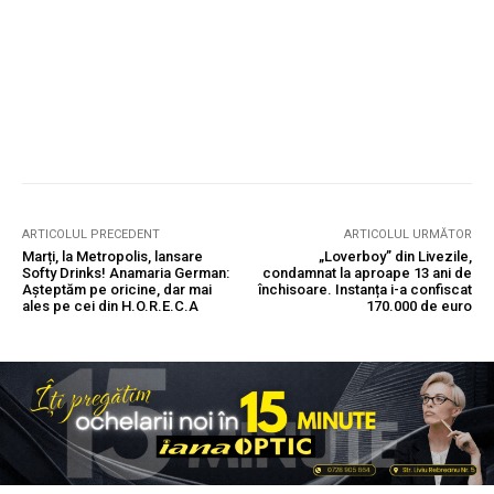
ARTICOLUL PRECEDENT
ARTICOLUL URMĂTOR
Marți, la Metropolis, lansare
„Loverboy” din Livezile,
Softy Drinks! Anamaria German:
condamnat la aproape 13 ani de
Așteptăm pe oricine, dar mai
închisoare. Instanța i-a confiscat
ales pe cei din H.O.R.E.C.A
170.000 de euro