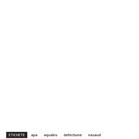
ETICHETE
apa
aquabis
defectiune
nasaud