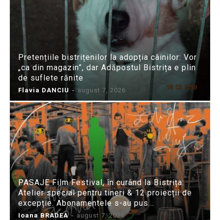
Pretențiile bistrițenilor la adopția câinilor: Vor
„ca din magazin”, dar Adăpostul Bistrița e plin
de suflete rănite
Flavia DANCIU
-
august 7, 2026
PASAJE Film Festival, în curând la Bistrița:
Atelier special pentru tineri & 12 proiecții de
excepție. Abonamentele s-au pus...
Ioana BRADEA
-
august 7, 2026