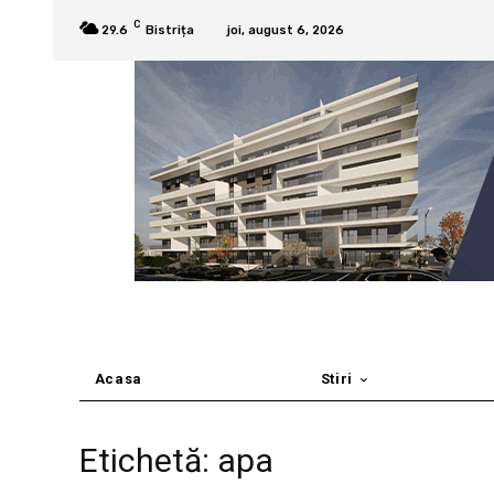
C
29.6
Bistrița
joi, august 6, 2026
Acasa
Stiri
Etichetă: apa