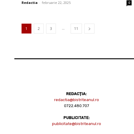
Redactia
-
februarie 22, 2025
0
...
1
2
3
11
REDACȚIA:
redactia@bistriteanul.ro
0722.480.707
PUBLICITATE:
publicitate@bistriteanul.ro