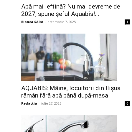
Apă mai ieftină? Nu mai devreme de
2027, spune șeful Aquabis!...
Bianca SARA
-
octombrie 7, 2025
1
AQUABIS: Mâine, locuitorii din Ilișua
rămân fără apă până după-masa
Redactia
-
iulie 27, 2025
0