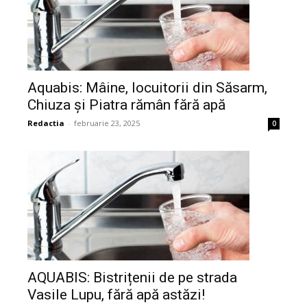
Aquabis: Mâine, locuitorii din Săsarm,
Chiuza și Piatra rămân fără apă
Redactia
-
februarie 23, 2025
0
AQUABIS: Bistrițenii de pe strada
Vasile Lupu, fără apă astăzi!