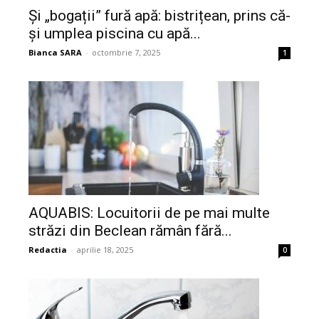
Și „bogații” fură apă: bistrițean, prins că-
și umplea piscina cu apă...
Bianca SARA
-
octombrie 7, 2025
1
AQUABIS: Locuitorii de pe mai multe
străzi din Beclean rămân fără...
Redactia
-
aprilie 18, 2025
0