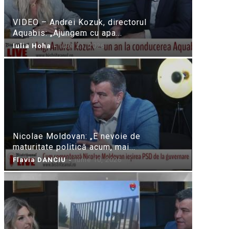
VIDEO – Andrei Kozuk, directorul
Aquabis: „Ajungem cu apa...
Iulia Hoha
-
iulie 21, 2026
Nicolae Moldovan: „E nevoie de
maturitate politică acum, mai...
Flavia DANCIU
-
iunie 10, 2026