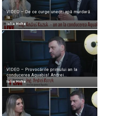
VIDEO – De ce curge uneori apă murdară
la...
Iulia Hoha
-
iulie 24, 2026
VIDEO – Provocările primului an la
conducerea Aquabis! Andrei...
Iulia Hoha
-
iulie 21, 2026