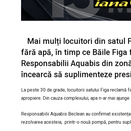
Mai mulți locuitori din satul
fără apă, în timp ce Băile Fig
Responsabilii Aquabis din zonă
încearcă să suplimenteze pre
La peste 30 de grade, locuitorii satului Figa reclamă f
apropiere. Din cauza complexului, apa n-ar mai ajunge și
Responsabilii Aquabis Beclean au confirmat existența 
rezolvarea acesteia, printr-o nouă pompă, pentru supl