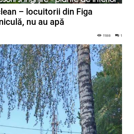
ean – locuitorii din Figa
aniculă, nu au apă
1188
1