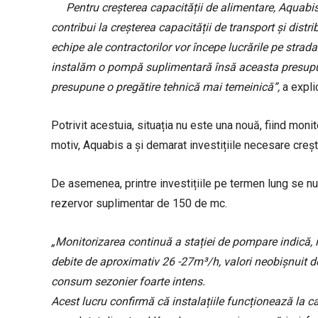
Pentru creșterea capacității de alimentare, Aquabis
contribui la creșterea capacității de transport și distr
echipe ale contractorilor vor începe lucrările pe strad
instalăm o pompă suplimentară însă aceasta presupune
presupune o pregătire tehnică mai temeinică”,
a explic
Potrivit acestuia, situația nu este una nouă, fiind moni
motiv, Aquabis a și demarat investițiile necesare crește
De asemenea, printre investițiile pe termen lung se n
rezervor suplimentar de 150 de mc.
„Monitorizarea continuă a stației de pompare indică, in
debite de aproximativ 26 -27m³/h, valori neobișnuit de 
consum sezonier foarte intens.
Acest lucru confirmă că instalațiile funcționează la 