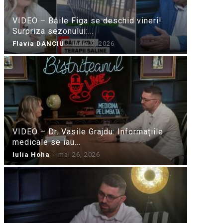
VIDEO – Băile Figa se deschid vineri!
Surpriza sezonului:...
Flavia DANCIU
-
iunie 9, 2026
VIDEO – Dr. Vasile Grajdu: Informațiile
medicale se iau...
Iulia Hoha
-
mai 26, 2026