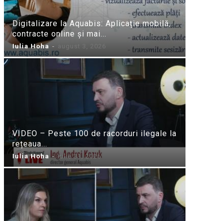
Digitalizare la Aquabis: Aplicație mobilă,
contracte online și mai...
Iulia Hoha
-
august 3, 2026
VIDEO – Peste 100 de racorduri ilegale la
rețeaua...
Iulia Hoha
-
iulie 31, 2026