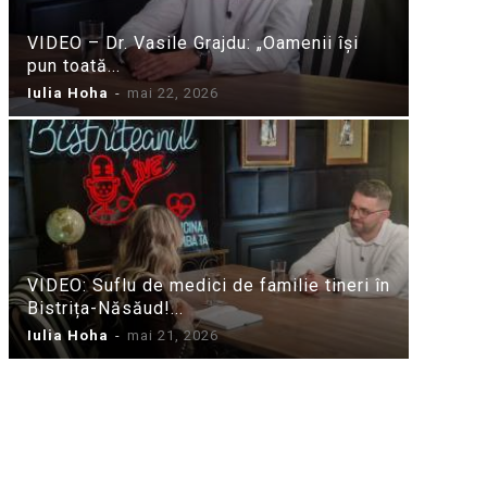
VIDEO – Dr. Vasile Grajdu: „Oamenii își
pun toată...
Iulia Hoha
-
mai 22, 2026
VIDEO: Suflu de medici de familie tineri în
Bistrița-Năsăud!...
Iulia Hoha
-
mai 21, 2026