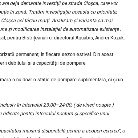
 are deja demarate investiții pe strada Cloșca, care vor
ibuție în zonă. Tratăm investigația aceasta cu prioritate,
a Cloșca cel târziu marți. Analizăm și varianta să mai
 și modificarea instalației de automatizare existențe ,
at, pentru Bistrițeanul.ro, directorul Aquabis, Andrei Kozuk.
torizată permanent, în fiecare sezon estival. Din acest
rii debitului și a capacității de pompare.
umără o nu doar o stație de pompare suplimentară, ci și un
clusiv în intervalul 23:00–24:00, ( de vineri noapte )
ridicate pentru intervalul nocturn și specifice unui
capacitatea maximă disponibilă pentru a acoperi cererea”,
a