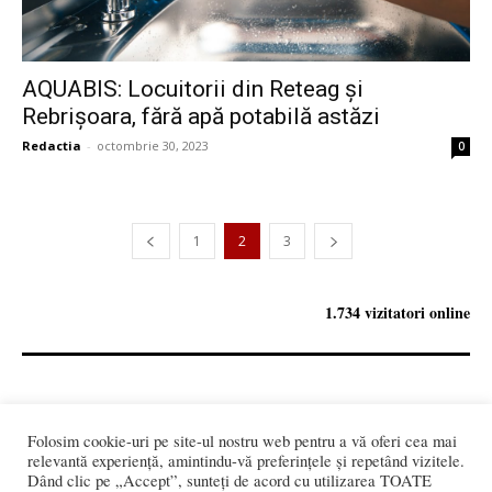
AQUABIS: Locuitorii din Reteag și
Rebrișoara, fără apă potabilă astăzi
Redactia
-
octombrie 30, 2023
0
1
2
3
1.734 vizitatori online
REDACȚIA:
redactia@bistriteanul.ro
Folosim cookie-uri pe site-ul nostru web pentru a vă oferi cea mai
0722.480.707
relevantă experiență, amintindu-vă preferințele și repetând vizitele.
Dând clic pe „Accept”, sunteți de acord cu utilizarea TOATE