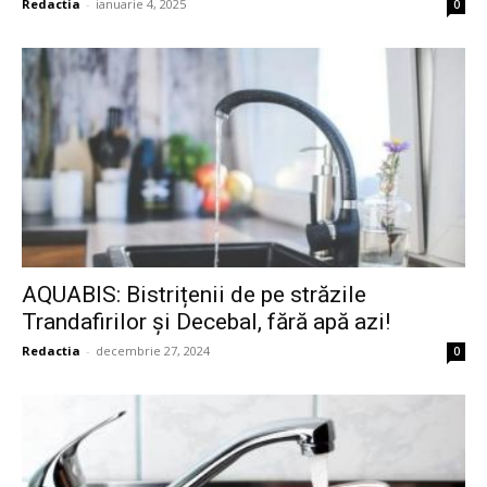
Redactia
-
ianuarie 4, 2025
0
AQUABIS: Bistrițenii de pe străzile
Trandafirilor și Decebal, fără apă azi!
Redactia
-
decembrie 27, 2024
0