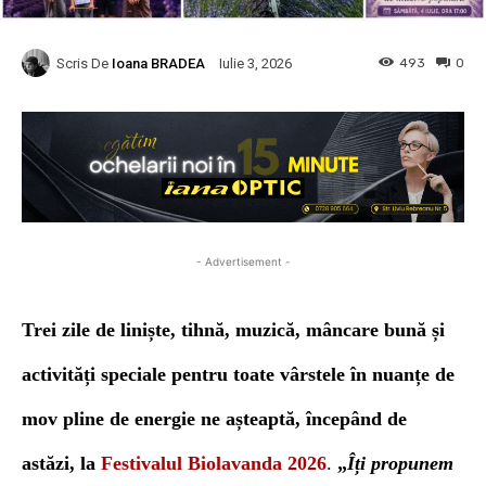
Scris De
Ioana BRADEA
493
0
Iulie 3, 2026
- Advertisement -
T
rei zile de
liniște, tihnă,
muzică, mâncare bună
și
activități
speciale
pentru toate vârstele
în
nuanțe de
mov pline de energie
ne așteaptă, începând de
astăzi, la
Festivalul Biolavanda 2026
.
„
Îți propunem