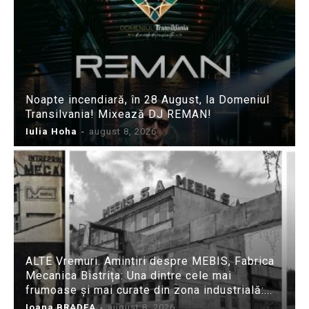
Noapte incendiară, în 28 August, la Domeniul
Transilvania! Mixează DJ REMAN!
Iulia Hoha
-
august 8, 2026
ALTE Vremuri. Amintiri despre MEBIS, Fabrica
Mecanica Bistrița: Una dintre cele mai
frumoase și mai curate din zona industrială:...
Ioana BRADEA
-
august 8, 2026