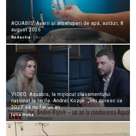
AQUABIS: Avarii și întreruperi de apă, astăzi, 8
august 2026
Redactia
-
august 8, 2026
VIDEO: Aquabis, la mijlocul clasamentului
național la tarife. Andrei Kozuk: „Îmi doresc ca
2027 să nu fie un an...
Iulia Hoha
-
august 8, 2026