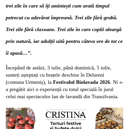
trei zile în care să îți amintești cum arată timpul
petrecut cu adevărat împreună. Trei zile fără grabă.
Trei zile fără claxoane. Trei zile în care copiii aleargă
prin natură, iar adulții uită pentru câteva ore de tot ce
îi apasă…”
.
În
cepând de astăzi,
3
iulie, până duminică, 5 i
ulie,
sunteți așteptați cu brațele deschise în
Delureni
(comuna Urmeniș),
la
Festivalul Biolavada 2026
. Ni s-
a pregătit aici
o experiență cu totul specială în
jurul
cel
ui
mai spectaculos lan de
lavandă din Transilvania.