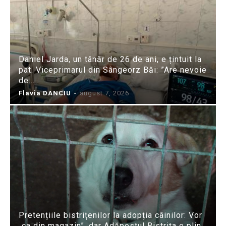
Daniel Jarda, un tânăr de 26 de ani, e țintuit la
pat. Viceprimarul din Sângeorz Băi: ”Are nevoie
de...
Flavia DANCIU
-
august 7, 2026
Pretențiile bistrițenilor la adopția câinilor: Vor
„ca din magazin”, dar Adăpostul Bistrița e plin