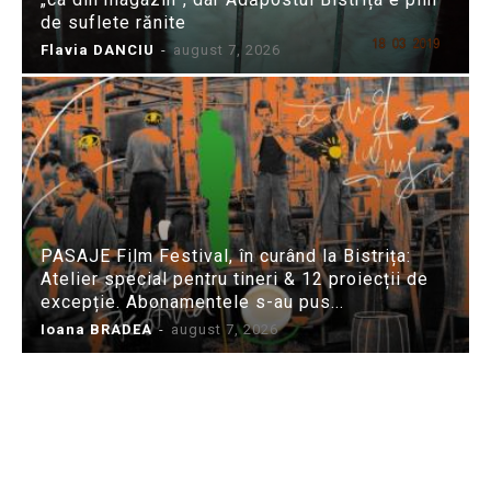
de suflete rănite
Flavia DANCIU
-
august 7, 2026
PASAJE Film Festival, în curând la Bistrița:
Atelier special pentru tineri & 12 proiecții de
excepție. Abonamentele s-au pus...
Ioana BRADEA
-
august 7, 2026