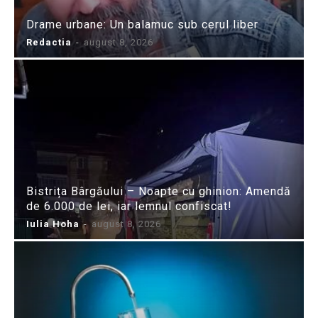
Drame urbane: Un balamuc sub cerul liber
Redactia
-
august 8, 2026
Bistrița Bârgăului – Noapte cu ghinion: Amendă
de 6.000 de lei, iar lemnul confiscat!
Iulia Hoha
-
august 8, 2026