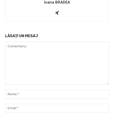
Ioana BRADEA
LĂSAȚI UN MESAJ
Comentariu:
Nu
Ema