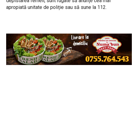
depistarea femeii, sunt rugate să anunțe cea mai
apropiată unitate de poliție sau să sune la 112.