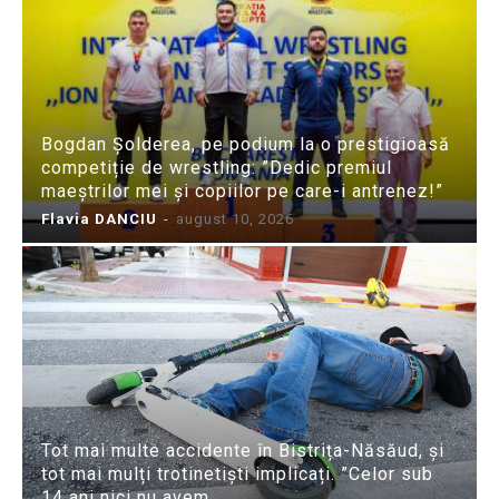
Bogdan Șolderea, pe podium la o prestigioasă
competiție de wrestling: ”Dedic premiul
maeștrilor mei și copiilor pe care-i antrenez!”
Flavia DANCIU
-
august 10, 2026
Tot mai multe accidente în Bistrița-Năsăud, și
tot mai mulți trotinetiști implicați. ”Celor sub
14 ani nici nu avem...