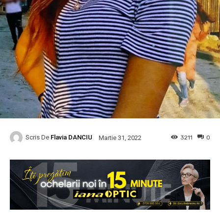
Scris De
Flavia DANCIU
3211
0
Martie 31, 2022