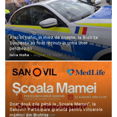
Atac în trafic, în miez de noapte, la Bistrița:
Suspecții au fost reținuți în urma unor
percheziții
Iulia Hoha
-
august 10, 2026
Doar două zile până la „Școala Mamei”, la
Sanovil! Participare gratuită pentru viitoarele
mămici din Bistrița