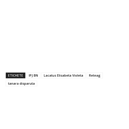
ETICHETE
IPJ BN
Lacatus Elisabeta Violeta
Reteag
tanara disparuta