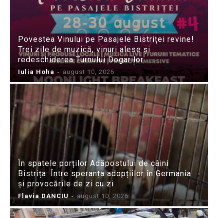
Povestea Vinului pe Pasajele Bistriței revine!
Trei zile de muzică, vinuri alese și
redeschiderea Turnului Dogarilor
Iulia Hoha
-
august 10, 2026
În spatele porților Adăpostului de câini
Bistrița: Între speranța adopțiilor în Germania
și provocările de zi cu zi
Flavia DANCIU
-
august 10, 2026