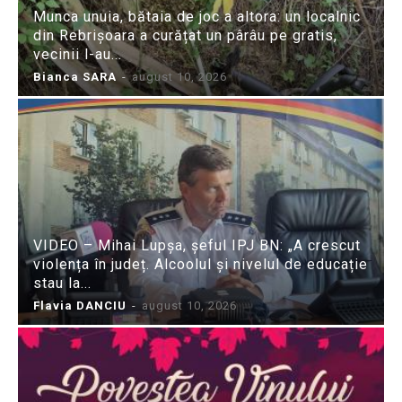
Munca unuia, bătaia de joc a altora: un localnic
din Rebrișoara a curățat un pârâu pe gratis,
vecinii l-au...
Bianca SARA
-
august 10, 2026
VIDEO – Mihai Lupșa, șeful IPJ BN: „A crescut
violența în județ. Alcoolul și nivelul de educație
stau la...
Flavia DANCIU
-
august 10, 2026