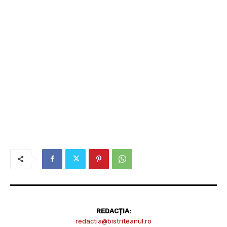
REDACȚIA:
redactia@bistriteanul.ro