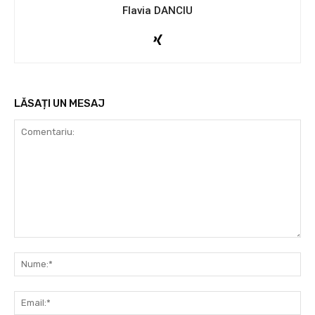
Flavia DANCIU
LĂSAȚI UN MESAJ
Comentariu:
Nu
Ema