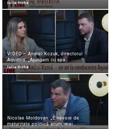
Iulia Hoha
-
iulie 21, 2026
VIDEO – Andrei Kozuk, directorul
Aquabis: „Ajungem cu apa...
Iulia Hoha
-
iulie 21, 2026
Nicolae Moldovan: „E nevoie de
maturitate politică acum, mai...