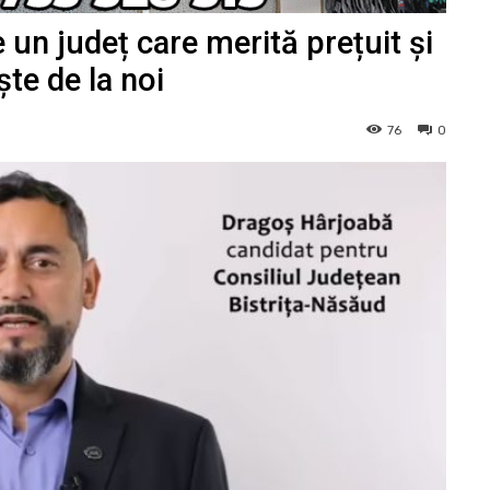
un județ care merită prețuit și
ște de la noi
76
0