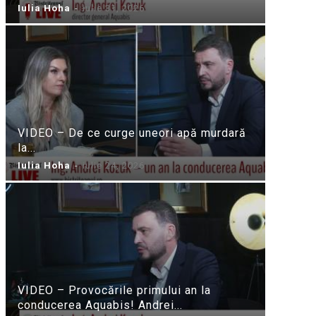
Iulia Hoha
-
iulie 31, 2026
VIDEO – De ce curge uneori apă murdară
la...
Iulia Hoha
-
iulie 24, 2026
VIDEO – Provocările primului an la
conducerea Aquabis! Andrei...