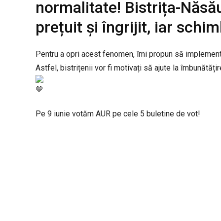
normalitate! Bistrița-Năsă
prețuit și îngrijit, iar sch
Pentru a opri acest fenomen, îmi propun să implementez
Astfel, bistrițenii vor fi motivați să ajute la îmbunătățire
Pe 9 iunie votăm AUR pe cele 5 buletine de vot!