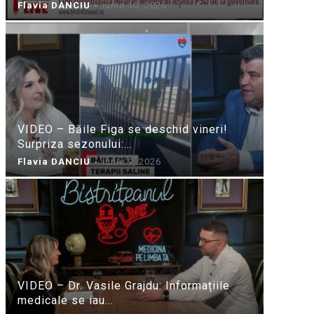
Flavia DANCIU
-
iunie 10, 2026
VIDEO – Băile Figa se deschid vineri!
Surpriza sezonului:...
Flavia DANCIU
-
iunie 9, 2026
VIDEO – Dr. Vasile Grajdu: Informațiile
medicale se iau...