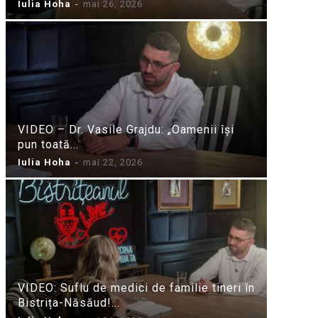
Iulia Hoha
-
mai 26, 2026
VIDEO – Dr. Vasile Grajdu: „Oamenii își
pun toată...
Iulia Hoha
-
mai 22, 2026
VIDEO: Suflu de medici de familie tineri în
Bistrița-Năsăud!...