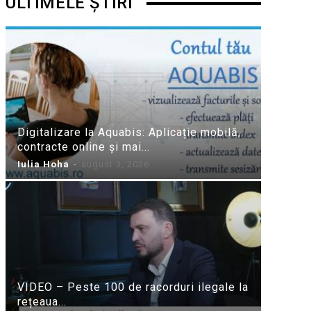
ULTIMELE ȘTIRI
Digitalizare la Aquabis: Aplicație mobilă,
contracte online și mai...
Iulia Hoha
-
august 3, 2026
VIDEO – Peste 100 de racorduri ilegale la
rețeaua...