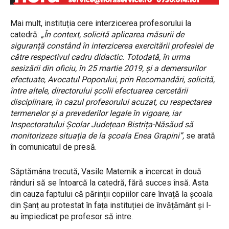
Mai mult, instituția cere interzicerea profesorului la
catedră:
„În context, solicită aplicarea măsurii de
siguranță constând în interzicerea exercitării profesiei de
către respectivul cadru didactic. Totodată, în urma
sesizării din oficiu, în 25 martie 2019, și a demersurilor
efectuate, Avocatul Poporului, prin Recomandări, solicită,
între altele, directorului școlii efectuarea cercetării
disciplinare, în cazul profesorului acuzat, cu respectarea
termenelor și a prevederilor legale în vigoare, iar
Inspectoratului Școlar Județean Bistrița-Năsăud să
monitorizeze situația de la școala Enea Grapini”,
se arată
în comunicatul de presă.
Săptămâna trecută, Vasile Maternik a încercat în două
rânduri să se întoarcă la catedră, fără succes însă. Asta
din cauza faptului că părinții copiilor care învață la școala
din Șanț au protestat în fața instituției de învățământ și l-
au împiedicat pe profesor să intre.