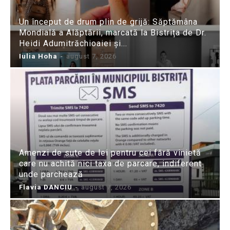
Un început de drum plin de grijă: Săptămâna
Mondială a Alăptării, marcată la Bistrița de Dr.
Heidi Adumitrăchioaiei și...
Iulia Hoha
-
august 7, 2026
Amenzi de sute de lei pentru cei fără vinietă
care nu achită nici taxa de parcare, indiferent
unde parchează
Flavia DANCIU
-
august 7, 2026