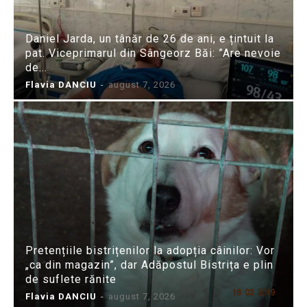
Daniel Jarda, un tânăr de 26 de ani, e țintuit la
pat. Viceprimarul din Sângeorz Băi: ”Are nevoie
de...
Flavia DANCIU
-
august 7, 2026
Pretențiile bistrițenilor la adopția câinilor: Vor
„ca din magazin”, dar Adăpostul Bistrița e plin
de suflete rănite
Flavia DANCIU
-
august 7, 2026