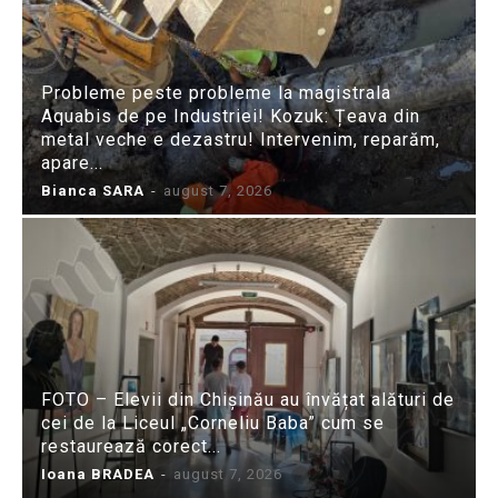
Probleme peste probleme la magistrala
Aquabis de pe Industriei! Kozuk: Țeava din
metal veche e dezastru! Intervenim, reparăm,
apare...
Bianca SARA
-
august 7, 2026
FOTO – Elevii din Chișinău au învățat alături de
cei de la Liceul „Corneliu Baba” cum se
restaurează corect...
Ioana BRADEA
-
august 7, 2026