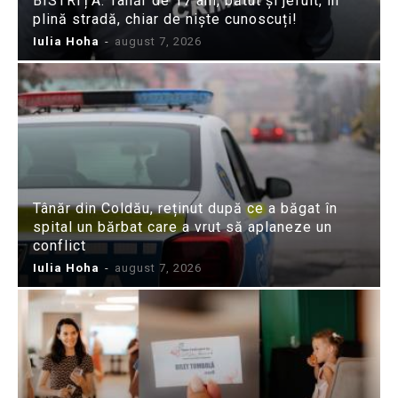
BISTRIȚA: Tânăr de 17 ani, bătut și jefuit, în
plină stradă, chiar de niște cunoscuți!
Iulia Hoha
-
august 7, 2026
Tânăr din Coldău, reținut după ce a băgat în
spital un bărbat care a vrut să aplaneze un
conflict
Iulia Hoha
-
august 7, 2026