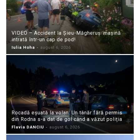
VIDEO – Accident la Șieu-Măgheruș: mașină
intrată într-un cap de pod!
Iulia Hoha
-
august 6, 2026
Rocadă eșuată la volan: Un tânăr fără permis
din Rodna s-a dat de gol când a văzut poliția
Flavia DANCIU
-
august 6, 2026