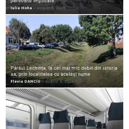
persoane implicate
Iulia Hoha
-
august 6, 2026
Pârâul Lechința, la cel mai mic debit din istoria
sa, prin localitatea cu același nume
Flavia DANCIU
-
august 6, 2026