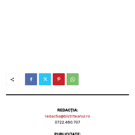
REDACȚIA:
redactia@bistriteanul.ro
0722.480.707
PUBLICITATE: