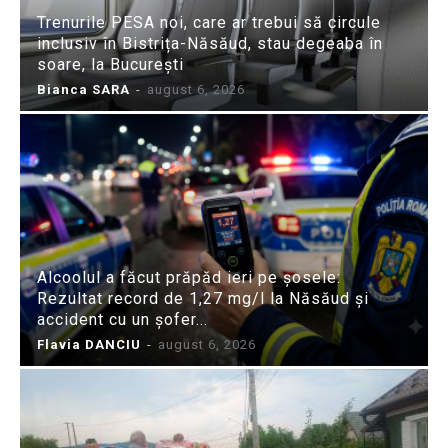
Trenurile PESA noi, care ar trebui să circule
inclusiv în Bistrița-Năsăud, stau degeaba în
soare, la București
Bianca SARA
-
august 6, 2026
Alcoolul a făcut prăpăd ieri pe șosele:
Rezultat record de 1,27 mg/l la Năsăud și
accident cu un șofer...
Flavia DANCIU
-
august 6, 2026