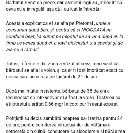
Bărbatul a vrut să plece, dar oamenii legii au „mirosit” că
ceva nu e în regulă, așa că l-au luat la întrebări.
Acesta a explicat că el se afla pe Pietonal „
unde a
consumat două beri, și, pentru că el NICIODATĂ nu
conduce beat, l-a sunat pe nepotul lui să vină după el. În
timp ce venea după el, a lovit biciclistul, s-a speriat și de
aia nu a rămas
”.
Totuși, o femeie din zonă a văzut altceva, mai exact că
bărbatul se afla la volan, și că ar fi fost îmbrăcat exact cu
geaca care acum era pe tânărul de 21 de ani.
După mai multe insistențe, bărbatul de 38 de ani a
recunoscut că într-adevăr el a fost la volan. Testarea cu
etilotestul a arătat 0,66 mg/l alcool pur în aerul expirat.
Polițiștii au decis sâmbătă noaptea să-l rețină pentru 24
de ore, pentru comiterea infracțiunilor de vătămare
corporală din culpă, conducere cu alcoolemie și părăsirea