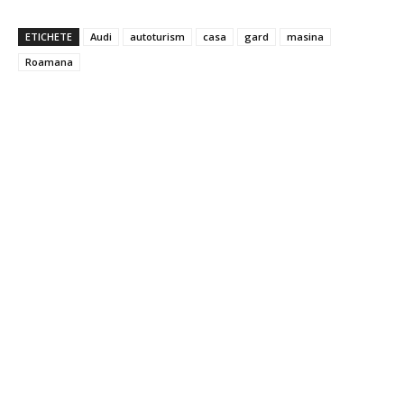
ETICHETE
Audi
autoturism
casa
gard
masina
Roamana