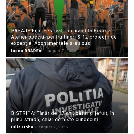
PASAJE Film Festival, în curând la Bistrița:
Atelier special pentru tineri & 12 proiecții de
excepție. Abonamentele s-au pus...
Ioana BRADEA
-
august 7, 2026
BISTRIȚA: Tânăr de 17 ani, bătut și jefuit, în
plină stradă, chiar de niște cunoscuți!
Iulia Hoha
-
august 7, 2026