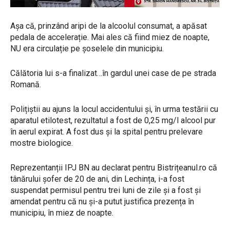
Așa că, prinzând aripi de la alcoolul consumat, a apăsat
pedala de accelerație. Mai ales că fiind miez de noapte,
NU era circulație pe șoselele din municipiu.
Călătoria lui s-a finalizat…în gardul unei case de pe strada
Romană.
Polițiștii au ajuns la locul accidentului și, în urma testării cu
aparatul etilotest, rezultatul a fost de 0,25 mg/l alcool pur
în aerul expirat. A fost dus și la spital pentru prelevare
mostre biologice.
Reprezentanții IPJ BN au declarat pentru Bistrițeanul.ro că
tânărului șofer de 20 de ani, din Lechința, i-a fost
suspendat permisul pentru trei luni de zile și a fost și
amendat pentru că nu și-a putut justifica prezența în
municipiu, în miez de noapte.