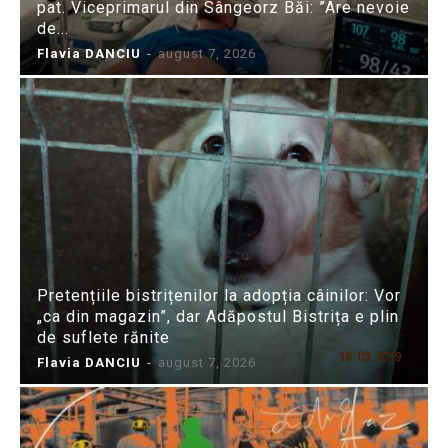
pat. Viceprimarul din Sângeorz Băi: ”Are nevoie
de...
Flavia DANCIU
-
august 7, 2026
Pretențiile bistrițenilor la adopția câinilor: Vor
„ca din magazin”, dar Adăpostul Bistrița e plin
de suflete rănite
Flavia DANCIU
-
august 7, 2026