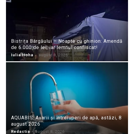
Bistrița Bârgăului – Noapte cu ghinion: Amendă
de 6.000 de lei, iar lemnul confiscat!
Iulia Hoha
-
august 8, 2026
AQUABIS: Avarii și întreruperi de apă, astăzi, 8
august 2026
Redactia
-
august 8, 2026