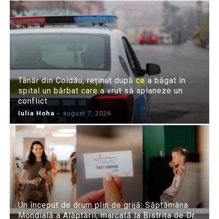
Tânăr din Coldău, reținut după ce a băgat în
spital un bărbat care a vrut să aplaneze un
conflict
Iulia Hoha
-
august 7, 2026
Un început de drum plin de grijă: Săptămâna
Mondială a Alăptării, marcată la Bistrița de Dr.