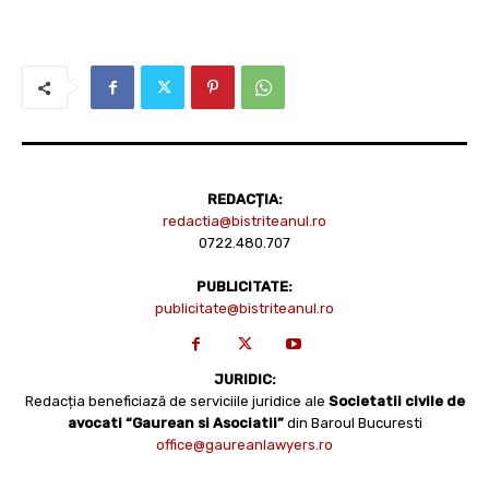
REDACȚIA:
redactia@bistriteanul.ro
0722.480.707
PUBLICITATE:
publicitate@bistriteanul.ro
JURIDIC:
Redacția beneficiază de serviciile juridice ale
Societatii civile de
avocati “Gaurean si Asociatii”
din Baroul Bucuresti
office@gaureanlawyers.ro