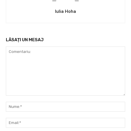
Iulia Hoha
LĂSAȚI UN MESAJ
Comentariu:
Nu
Ema