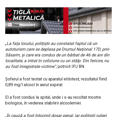
„
La fața locului, polițiștii au constatat faptul că un
autoturism care se deplasa pe
Drumul Național 17D, prin
Săsarm, și care era condus de un bărbat de 46 de ani din
localitate, a intrat în coliziune cu un stâlp. Din fericire, nu
au fost înregistrate victime”
, potrivit IPJ BN.
Șoferul a fost testat cu aparatul etilotest, rezultatul fiind
0,89 mg/l alcool în aerul expirat.
El a fost condus la spital, unde i s-au recoltat mostre
biologice, în vederea stabilirii alcoolemiei.
„
În cauză a fost întocmit dosar penal, iar polițiștii rutieri