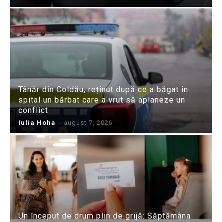
Tânăr din Coldău, reținut după ce a băgat în
spital un bărbat care a vrut să aplaneze un
conflict
Iulia Hoha
-
august 7, 2026
Un început de drum plin de grijă: Săptămâna