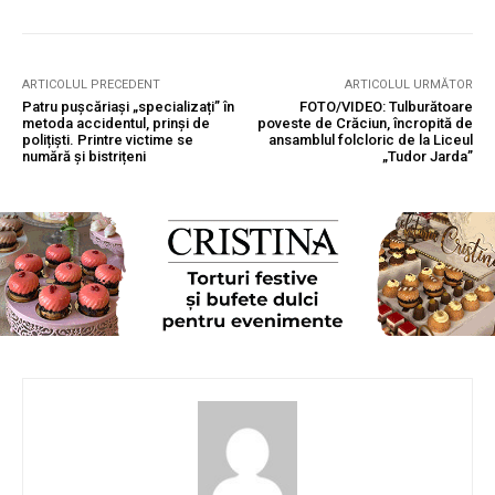
ARTICOLUL PRECEDENT
ARTICOLUL URMĂTOR
Patru pușcăriași „specializați” în
FOTO/VIDEO: Tulburătoare
metoda accidentul, prinși de
poveste de Crăciun, încropită de
polițiști. Printre victime se
ansamblul folcloric de la Liceul
numără și bistrițeni
„Tudor Jarda”