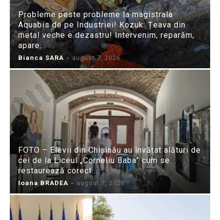
Probleme peste probleme la magistrala
Aquabis de pe Industriei! Kozuk: Țeava din
metal veche e dezastru! Intervenim, reparăm,
apare...
Bianca SARA
-
august 7, 2026
FOTO – Elevii din Chișinău au învățat alături de
cei de la Liceul „Corneliu Baba” cum se
restaurează corect...
Ioana BRADEA
-
august 7, 2026