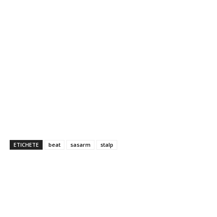
ETICHETE
beat
sasarm
stalp