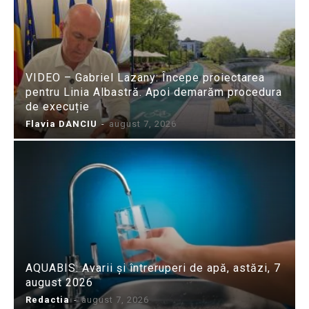
VIDEO – Gabriel Lazany: Începe proiectarea
pentru Linia Albastră. Apoi demarăm procedura
de execuție
Flavia DANCIU
-
august 7, 2026
AQUABIS: Avarii și întreruperi de apă, astăzi, 7
august 2026
Redactia
-
august 7, 2026