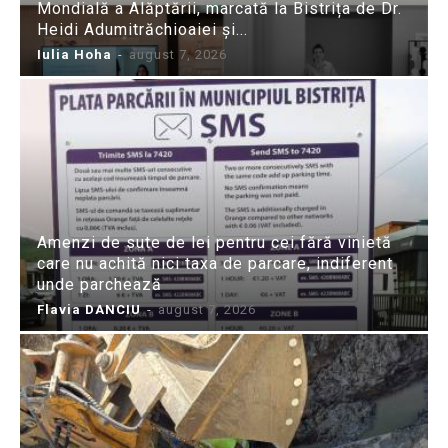
Mondială a Alăptării, marcată la Bistrița de Dr.
Heidi Adumitrăchioaiei și...
Iulia Hoha
-
august 7, 2026
Amenzi de sute de lei pentru cei fără vinietă
care nu achită nici taxa de parcare, indiferent
unde parchează
Flavia DANCIU
-
august 7, 2026