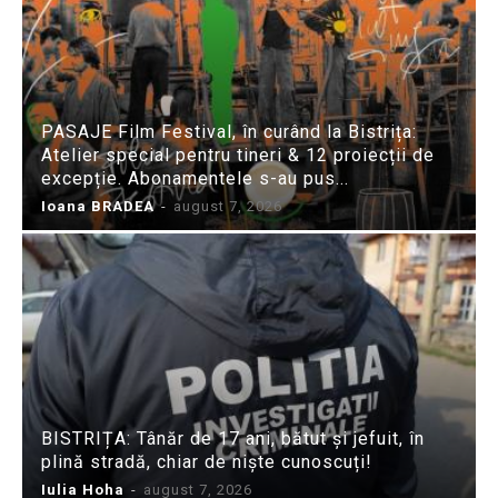
PASAJE Film Festival, în curând la Bistrița:
Atelier special pentru tineri & 12 proiecții de
excepție. Abonamentele s-au pus...
Ioana BRADEA
-
august 7, 2026
BISTRIȚA: Tânăr de 17 ani, bătut și jefuit, în
plină stradă, chiar de niște cunoscuți!
Iulia Hoha
-
august 7, 2026