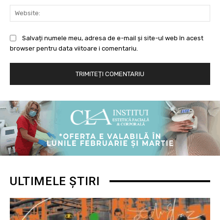
Web
Salvați numele meu, adresa de e-mail și site-ul web în acest
browser pentru data viitoare i comentariu.
ULTIMELE ȘTIRI