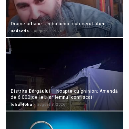
Drame urbane: Un balamuc sub cerul liber
Redactia
-
august 8, 2026
Bistrița Bârgăului – Noapte cu ghinion: Amendă
de 6.000 de lei, iar lemnul confiscat!
Iulia Hoha
-
august 8, 2026