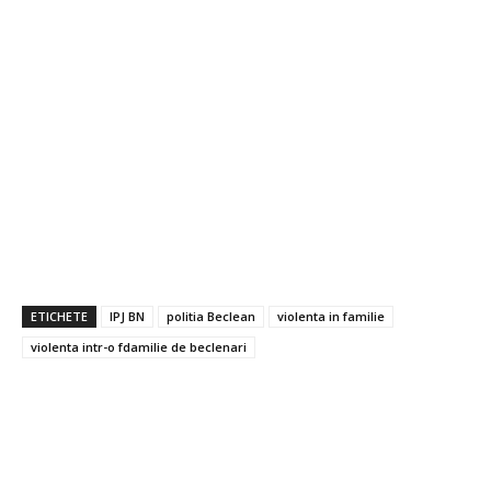
ETICHETE
IPJ BN
politia Beclean
violenta in familie
violenta intr-o fdamilie de beclenari