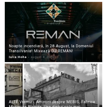
Noapte incendiară, în 28 August, la Domeniul
Transilvania! Mixează DJ REMAN!
Iulia Hoha
-
august 8, 2026
ALTE Vremuri. Amintiri despre MEBIS, Fabrica
Mecanica Bistrița: Una dintre cele mai