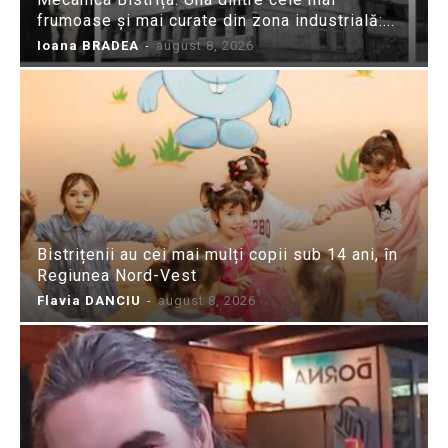
frumoase și mai curate din zona industrială:...
Ioana BRADEA
-
august 8, 2026
Bistrițenii au cei mai mulți copii sub 14 ani, în
Regiunea Nord-Vest
Flavia DANCIU
-
august 8, 2026