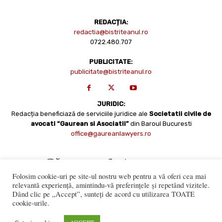
REDACȚIA:
redactia@bistriteanul.ro
0722.480.707
PUBLICITATE:
publicitate@bistriteanul.ro
JURIDIC:
Redacția beneficiază de serviciile juridice ale
Societatii civile de
avocati “Gaurean si Asociatii”
din Baroul Bucuresti
office@gaureanlawyers.ro
Folosim cookie-uri pe site-ul nostru web pentru a vă oferi cea mai
relevantă experiență, amintindu-vă preferințele și repetând vizitele.
Dând clic pe „Accept”, sunteți de acord cu utilizarea TOATE
cookie-urile.
Reproducerea totală sau parțială a materialelor este permisă
numai cu acordul expres al Bistriteanul.Ro. © Copyright 2008 -