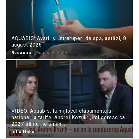
AQUABIS: Avarii și întreruperi de apă, astăzi, 8
august 2026
Redactia
-
august 8, 2026
VIDEO: Aquabis, la mijlocul clasamentului
național la tarife. Andrei Kozuk: „Îmi doresc ca
2027 să nu fie un an...
Iulia Hoha
-
august 8, 2026