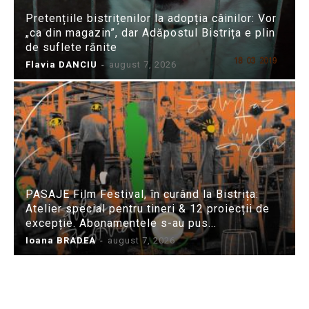
Pretențiile bistrițenilor la adopția câinilor: Vor
„ca din magazin”, dar Adăpostul Bistrița e plin
de suflete rănite
Flavia DANCIU
-
august 7, 2026
PASAJE Film Festival, în curând la Bistrița:
Atelier special pentru tineri & 12 proiecții de
excepție. Abonamentele s-au pus...
Ioana BRADEA
-
august 7, 2026