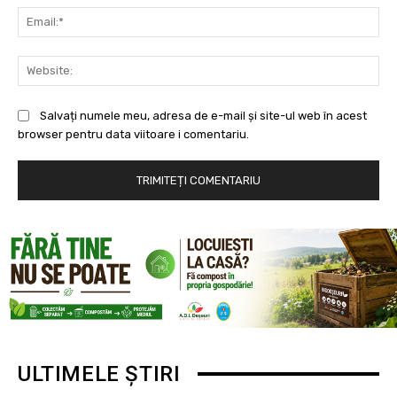
Ema
Web
Salvați numele meu, adresa de e-mail și site-ul web în acest
browser pentru data viitoare i comentariu.
ULTIMELE ȘTIRI