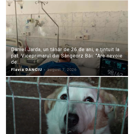
Daniel Jarda, un tânăr de 26 de ani, e țintuit la
pat. Viceprimarul din Sângeorz Băi: ”Are nevoie
de...
Flavia DANCIU
-
august 7, 2026