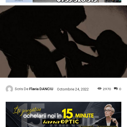
Scris De
Flavia DANCIU
2970
0
Octombrie 24, 2022