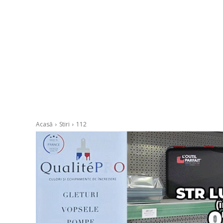
Acasă
Stiri
112