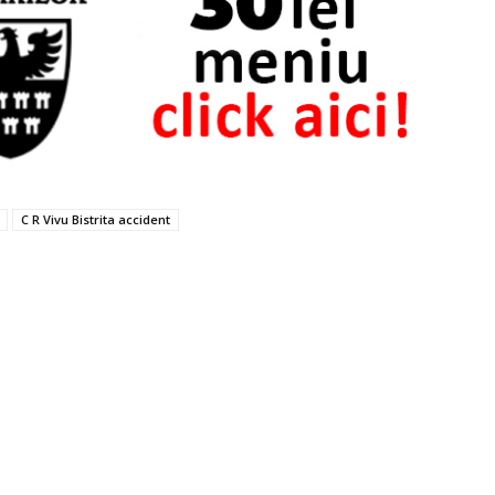
C R Vivu Bistrita accident