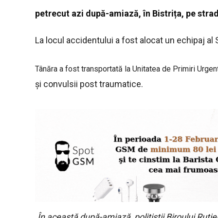
petrecut azi după-amiază, în Bistrița, pe strad
La locul accidentului a fost alocat un echipaj a
Tânăra a fost transportată la Unitatea de Primiri Urgențe
și convulsii post traumatice.
În această după-amiază, polițiștii Biroului Rutier
„