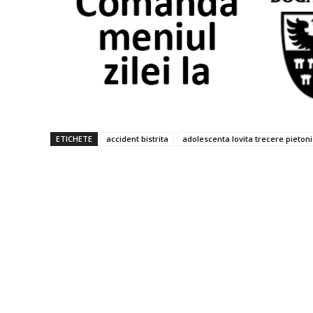
ETICHETE
accident bistrita
adolescenta lovita trecere pietoni