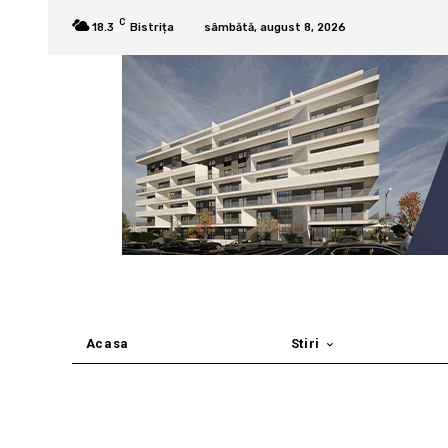
C
18.3
Bistrița
sâmbătă, august 8, 2026
Acasa
Stiri