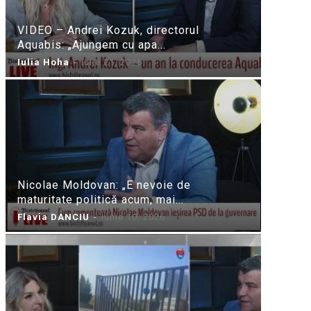
VIDEO – Andrei Kozuk, directorul
Aquabis: „Ajungem cu apa...
Iulia Hoha
-
iulie 21, 2026
Nicolae Moldovan: „E nevoie de
maturitate politică acum, mai...
Flavia DANCIU
-
iunie 10, 2026