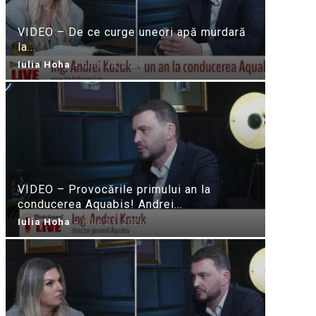
VIDEO – De ce curge uneori apă murdară
la...
Iulia Hoha
-
iulie 24, 2026
VIDEO – Provocările primului an la
conducerea Aquabis! Andrei...
Iulia Hoha
-
iulie 21, 2026