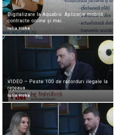
Digitalizare la Aquabis: Aplicație mobilă,
contracte online și mai...
Iulia Hoha
-
august 3, 2026
VIDEO – Peste 100 de racorduri ilegale la
rețeaua...
Iulia Hoha
-
iulie 31, 2026