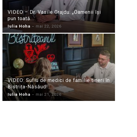
VIDEO – Dr. Vasile Grajdu: „Oamenii își
pun toată...
Iulia Hoha
-
mai 22, 2026
VIDEO: Suflu de medici de familie tineri în
Bistrița-Năsăud!...
Iulia Hoha
-
mai 21, 2026