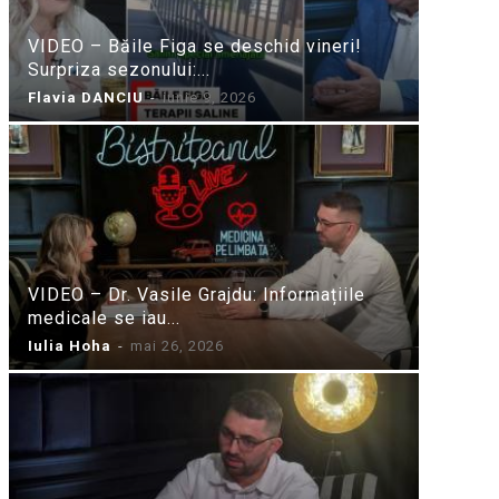
VIDEO – Băile Figa se deschid vineri!
Surpriza sezonului:...
Flavia DANCIU
-
iunie 9, 2026
VIDEO – Dr. Vasile Grajdu: Informațiile
medicale se iau...
Iulia Hoha
-
mai 26, 2026