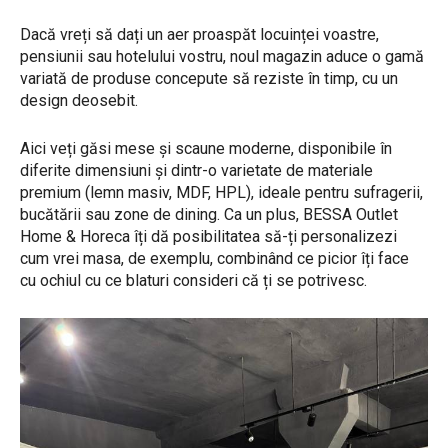
Dacă vreți să dați un aer proaspăt locuinței voastre,
pensiunii sau hotelului vostru, noul magazin aduce o gamă
variată de produse concepute să reziste în timp, cu un
design deosebit.
Aici veți găsi mese și scaune moderne, disponibile în
diferite dimensiuni și dintr-o varietate de materiale
premium (lemn masiv, MDF, HPL), ideale pentru sufragerii,
bucătării sau zone de dining. Ca un plus, BESSA Outlet
Home & Horeca îți dă posibilitatea să-ți personalizezi
cum vrei masa, de exemplu, combinând ce picior îți face
cu ochiul cu ce blaturi consideri că ți se potrivesc.