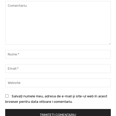
Comentariu:
Nu
Ema
Web
Salvați numele meu, adresa de e-mail și site-ul web în acest
browser pentru data viitoare i comentariu.