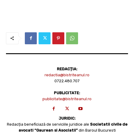
REDACȚIA:
redactia@bistriteanul.ro
0722.480.707
PUBLICITATE:
publicitate@bistriteanul.ro
JURIDIC:
Redacția beneficiază de serviciile juridice ale
Societatii civile de
avocati “Gaurean si Asociatii”
din Baroul Bucuresti