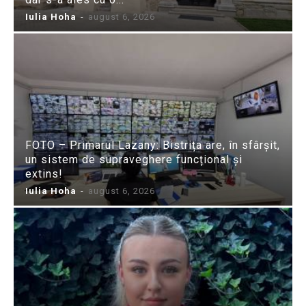
Iulia Hoha
-
august 6, 2026
FOTO – Primarul Lazany: Bistrița are, în sfârșit,
un sistem de supraveghere funcțional și
extins!
Iulia Hoha
-
august 6, 2026