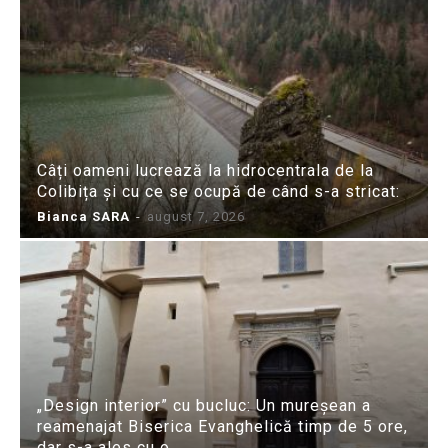
Câți oameni lucrează la hidrocentrala de la
Colibița și cu ce se ocupă de când s-a stricat:
Bianca SARA
-
august 7, 2026
„Design interior” cu bucluc: Un mureșean a
reamenajat Biserica Evanghelică timp de 5 ore,
dar s-a ales cu o...