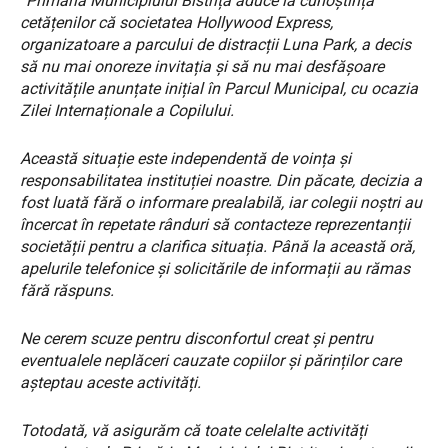
“Primăria Municipiului Bistrița aduce la cunoștința
cetățenilor că societatea Hollywood Express,
organizatoare a parcului de distracții Luna Park, a decis
să nu mai onoreze invitația și să nu mai desfășoare
activitățile anunțate inițial în Parcul Municipal, cu ocazia
Zilei Internaționale a Copilului.
Această situație este independentă de voința și
responsabilitatea instituției noastre. Din păcate, decizia a
fost luată fără o informare prealabilă, iar colegii noștri au
încercat în repetate rânduri să contacteze reprezentanții
societății pentru a clarifica situația. Până la această oră,
apelurile telefonice și solicitările de informații au rămas
fără răspuns.
Ne cerem scuze pentru disconfortul creat și pentru
eventualele neplăceri cauzate copiilor și părinților care
așteptau aceste activități.
Totodată, vă asigurăm că toate celelalte activități