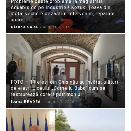
Probleme peste probleme la magistrala
Aquabis de pe Industriei! Kozuk: Țeava din
metal veche e dezastru! Intervenim, reparăm,
apare...
Bianca SARA
-
august 7, 2026
FOTO – 11 elevi din Chișinău au învățat alături
de elevii Liceului „Corneliu Baba” cum se
restaurează corect patrimoniul
Ioana BRADEA
-
august 7, 2026