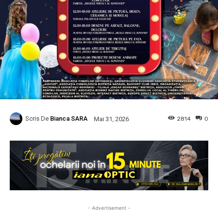
Scris De
Bianca SARA
2814
0
Mai 31, 2026
- Advertisement -