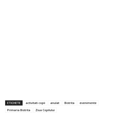
ETICHETE
activitati copii
anulat
Bistrita
evenimente
Primaria Bistrita
Ziua Copilului