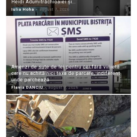
Heidi Adumitrăchioaiei și...
Iulia Hoha
-
august 7, 2026
Amenzi de sute de lei pentru cei fără vinietă
care nu achită nici taxa de parcare, indiferent
unde parchează
Flavia DANCIU
-
august 7, 2026