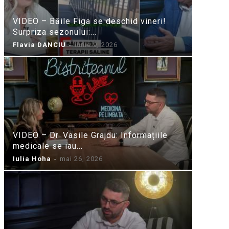
VIDEO – Băile Figa se deschid vineri!
Surpriza sezonului:...
Flavia DANCIU
-
iunie 9, 2026
VIDEO – Dr. Vasile Grajdu: Informațiile
medicale se iau...
Iulia Hoha
-
mai 26, 2026