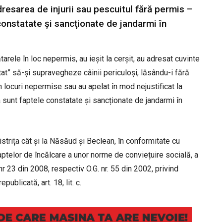
dresarea de injurii sau pescuitul fără permis –
constatate şi sancţionate de jandarmi în
ătarele în loc nepermis, au ieșit la cerșit, au adresat cuvinte
itat” să-şi supravegheze câinii periculoși, lăsându-i fără
n locuri nepermise sau au apelat în mod nejustificat la
unt faptele constatate și sancționate de jandarmi în
strița cât și la Năsăud și Beclean, în conformitate cu
aptelor de încălcare a unor norme de conviețuire socială, a
G. nr 23 din 2008, respectiv O.G. nr. 55 din 2002, privind
publicată, art. 18, lit. c.