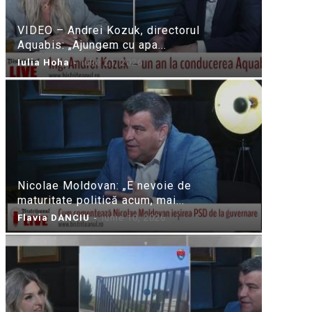
VIDEO – Andrei Kozuk, directorul
Aquabis: „Ajungem cu apa...
Iulia Hoha
-
iulie 21, 2026
Nicolae Moldovan: „E nevoie de
maturitate politică acum, mai...
Flavia DANCIU
-
iunie 10, 2026