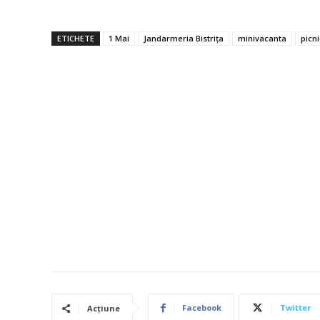
ETICHETE
1 Mai
Jandarmeria Bistrița
minivacanta
picni
Facebook
Twitter
Acțiune