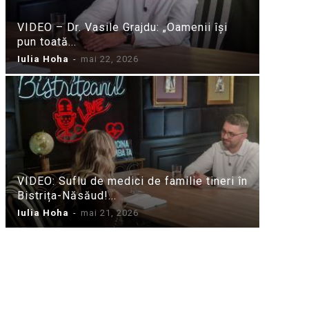
VIDEO – Dr. Vasile Grajdu: „Oamenii își
pun toată...
Iulia Hoha
-
mai 22, 2026
VIDEO: Suflu de medici de familie tineri în
Bistrița-Năsăud!...
Iulia Hoha
-
mai 21, 2026