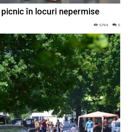
u picnic în locuri nepermise
5794
0