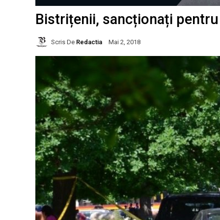
Bistrițenii, sancționați pentr
Scris De
Redactia
Mai 2, 2018