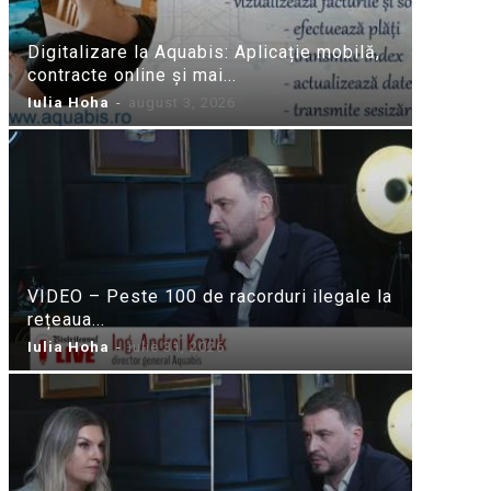
Digitalizare la Aquabis: Aplicație mobilă,
contracte online și mai...
Iulia Hoha
-
august 3, 2026
VIDEO – Peste 100 de racorduri ilegale la
rețeaua...
Iulia Hoha
-
iulie 31, 2026