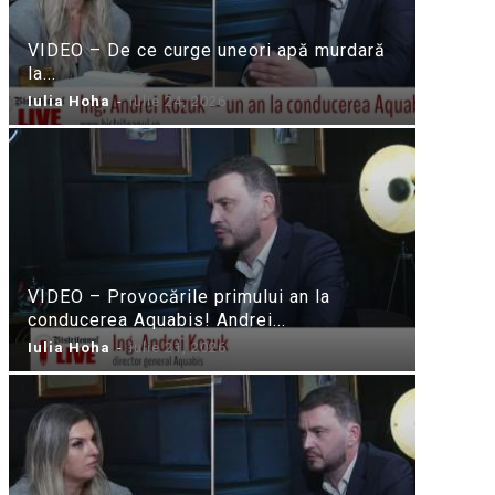
VIDEO – De ce curge uneori apă murdară
la...
Iulia Hoha
-
iulie 24, 2026
VIDEO – Provocările primului an la
conducerea Aquabis! Andrei...
Iulia Hoha
-
iulie 21, 2026