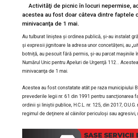
Activităţi de picnic în locuri nepermise, a
acestea au fost doar câteva dintre faptele 
minivacanţa de 1 mai.
Au tulburat liniştea şi ordinea publică, și-au instalat gr
și expresii jignitoare la adresa unor concetățeni, au „u
botniță, au pescuit fără permis, și-au parcat mașinile î
Numărul Unic pentru Apeluri de Urgenţă 112… Acestea s
minivacanţa de 1 mai.
Acestea au fost constatate atât pe raza municipiului Bi
prevederile legii nr. 61 din 1991 pentru sancționarea f
ordinii și liniștii publice, H.C.L. nr. 125, din 2017, O.U.
regimul de deţinere al câinilor periculoşi sau agresivi, re