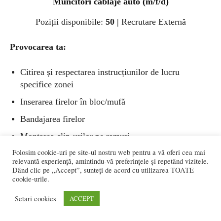
Muncitori cablaje auto (m/f/d)
Poziții disponibile:
50
| Recrutare Externă
Provocarea ta:
Citirea și respectarea instrucțiunilor de lucru
specifice zonei
Inserarea firelor în bloc/mufă
Bandajarea firelor
Montarea clip-urilor pe ramuri
Folosim cookie-uri pe site-ul nostru web pentru a vă oferi cea mai
Respectarea cu strictețe a standardelor și cerințelor
relevantă experiență, amintindu-vă preferințele și repetând vizitele.
de calitate
Dând clic pe „Accept”, sunteți de acord cu utilizarea TOATE
cookie-urile.
Cerințe:
Setari cookies
ACCEPT
Responsabilitate și spirit de echipă