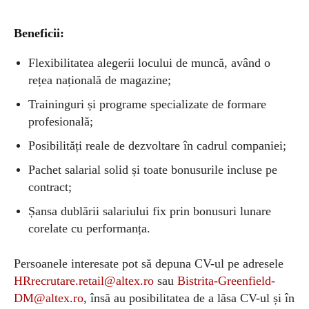
Beneficii:
Flexibilitatea alegerii locului de muncă, având o
rețea națională de magazine;
Traininguri și programe specializate de formare
profesională;
Posibilități reale de dezvoltare în cadrul companiei;
Pachet salarial solid și toate bonusurile incluse pe
contract;
Șansa dublării salariului fix prin bonusuri lunare
corelate cu performanța.
Persoanele interesate pot s
ă
depuna CV-ul pe adresele
HRrecrutare.retail@altex.ro
sau
Bistrita-Greenfield-
DM@altex.ro
,
î
ns
ă
au posibilitatea de a l
ă
sa CV-ul
ș
i
î
n