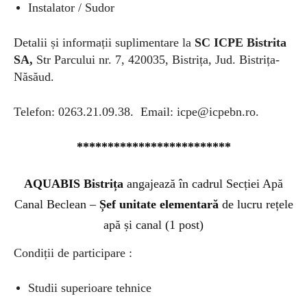
Instalator / Sudor
Detalii și informații suplimentare la
SC ICPE Bistrita
SA,
Str Parcului nr. 7, 420035, Bistrița, Jud. Bistrița-
Năsăud.
Telefon: 0263.21.09.38. Email:
icpe@icpebn.ro
.
*************************
AQUABIS Bistrița
angajează în cadrul Secției Apă
Canal Beclean –
Ș
ef unitate elementar
ă
de lucru rețele
apă și canal (1 post)
Condiții de participare :
Studii superioare tehnice