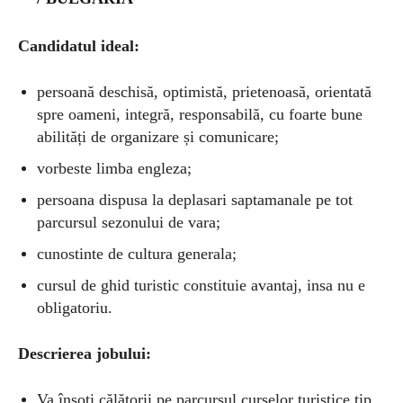
Candidatul ideal:
persoană
deschisă, optimistă, prietenoasă, orientată
spre oameni, integră, responsabilă, cu foarte bune
abilități de organizare și comunicare
;
vorbeste limba engleza
;
persoana
dispusa la deplasari saptamanale pe tot
parcursul sezonului de vara
;
cunostinte de cultura generala
;
cursul de ghid turistic constituie avantaj, insa nu e
obligatoriu.
Descrierea jobului:
Va însoți călătorii pe parcursul curselor turistice tip