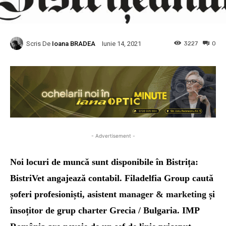
Scris De
Ioana BRADEA
3227
0
Iunie 14, 2021
- Advertisement -
Noi locuri de muncă sunt disponibile în Bistrița:
BistriVet angajează contabil. Filadelfia Group caută
șoferi profesioniști, asistent
manager & marketing
și
însoțitor de grup charter Grecia / Bulgaria. IMP