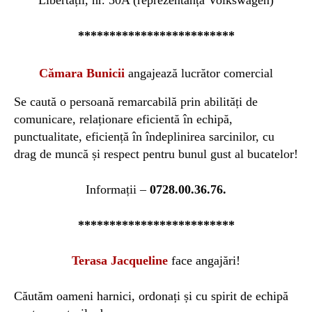
Libertății, nr. 50A (reprezentanță Volkswagen)
*************************
Cămara Bunicii
a
ngaj
eaz
ă lucrător comercial
Se caută o
persoană remarcabilă prin abilități de
comunicare, relaționare eficientă în echipă,
punctualitate, eficiență în îndeplinirea sarcinilor, cu
drag de muncă și respect pentru bunul gust al bucatelor!
Informații –
0728.00.36.76.
*************************
Terasa Jacqueline
face angajări!
Căutăm oameni harnici, ordonați și cu spirit de echipă