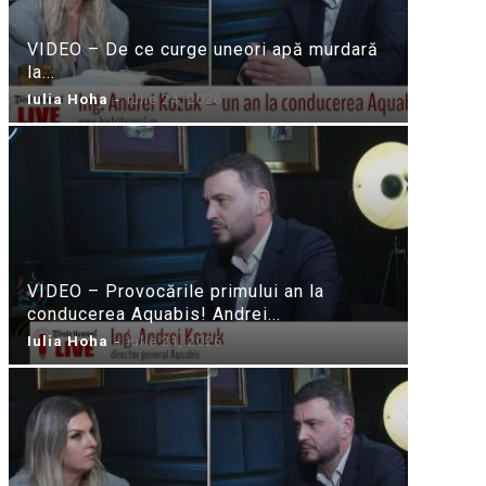
VIDEO – De ce curge uneori apă murdară
la...
Iulia Hoha
-
iulie 24, 2026
VIDEO – Provocările primului an la
conducerea Aquabis! Andrei...
Iulia Hoha
-
iulie 21, 2026