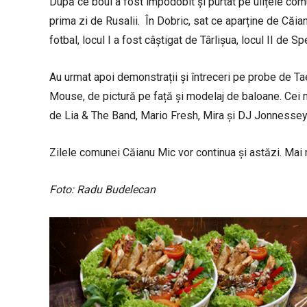
După ce boul a fost împodobit și purtat pe ulițele comu
prima zi de Rusalii. În Dobric, sat ce aparține de Căian
fotbal, locul I a fost câștigat de Târlișua, locul II de S
Au urmat apoi demonstrații și întreceri pe probe de Ta
Mouse, de pictură pe față și modelaj de baloane. Cei m
de Lia & The Band, Mario Fresh, Mira și DJ Jonnessey
Zilele comunei Căianu Mic vor continua și astăzi. Mai
Foto: Radu Budelecan