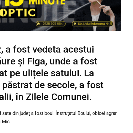
, a fost vedeta acestui
re și Figa, unde a fost
t pe ulițele satului. La
 păstrat de secole, a fost
lii, în Zilele Comunei.
sate din județ a fost boul. Înstruțatul Boului, obicei agrar
u Mic.