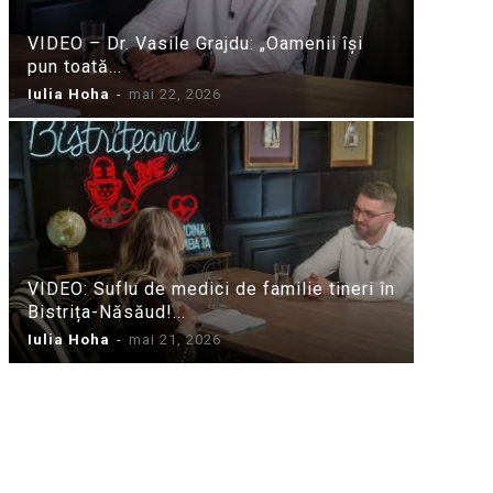
VIDEO – Dr. Vasile Grajdu: „Oamenii își
pun toată...
Iulia Hoha
-
mai 22, 2026
VIDEO: Suflu de medici de familie tineri în
Bistrița-Năsăud!...
Iulia Hoha
-
mai 21, 2026