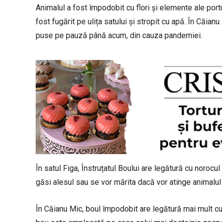
Animalul a fost împodobit cu flori și elemente ale portul
fost fugărit pe ulița satului și stropit cu apă. În Căianu
puse pe pauză până acum, din cauza pandemiei.
În satul Figa, Înstruțatul Boului are legătură cu norocul
găsi alesul sau se vor mărita dacă vor atinge animalul
În Căianu Mic, boul împodobit are legătură mai mult cu