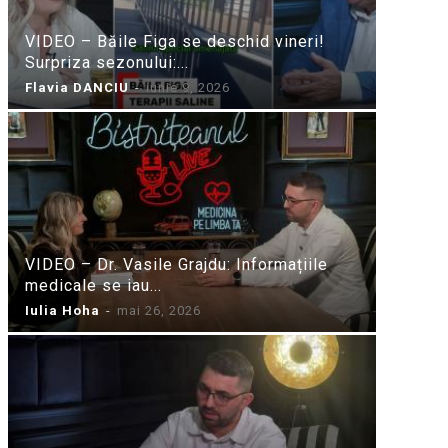
VIDEO – Băile Figa se deschid vineri!
Surpriza sezonului:...
Flavia DANCIU
-
iunie 9, 2026
VIDEO – Dr. Vasile Grajdu: Informațiile
medicale se iau...
Iulia Hoha
-
mai 26, 2026