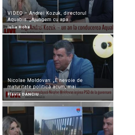
VIDEO – Andrei Kozuk, directorul
Aquabis: „Ajungem cu apa...
Iulia Hoha
-
iulie 21, 2026
Nicolae Moldovan: „E nevoie de
maturitate politică acum, mai...
Flavia DANCIU
-
iunie 10, 2026