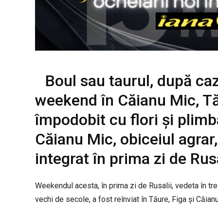
Boul sau taurul, după caz
weekend în Căianu Mic, Tău
împodobit cu flori și plimba
Căianu Mic, obiceiul agrar,
integrat în prima zi de Rusa
Weekendul acesta, în prima zi de Rusalii, vedeta în trei 
vechi de secole, a fost reînviat în Tăure, Figa și Căian