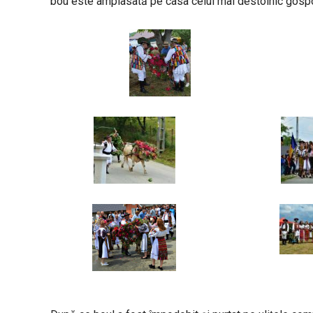
bou este amplasată pe casa celui mai destoinic gosp