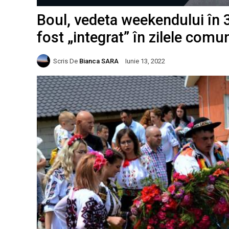
Boul, vedeta weekendului în 3
fost „integrat” în zilele comu
Scris De
Bianca SARA
Iunie 13, 2022