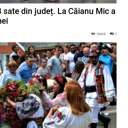
 sate din județ. La Căianu Mic a
nei
3009
1