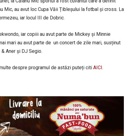
nei, la Căianu Mic sportul a fost cuvântul care a definit
u Mic, au avut loc Cupa Văii Țibleșului la fotbal și cross. La
permezeu, iar locul III de Dobric.
ekwondo, iar copiii au avut parte de Mickey și Minnie
ai mari au avut parte de un concert de zile mari, susținut
 & Aner și DJ Segio.
 multe despre programul de astăzi puteți citi
AICI.