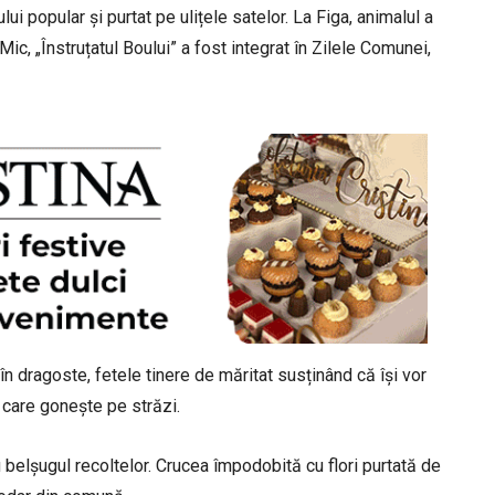
ui popular și purtat pe ulițele satelor. La Figa, animalul a
 Mic, „Înstruțatul Boului” a fost integrat în Zilele Comunei,
 în dragoste, fetele tinere de măritat susținând că își vor
 care gonește pe străzi.
 belșugul recoltelor. Crucea împodobită cu flori purtată de