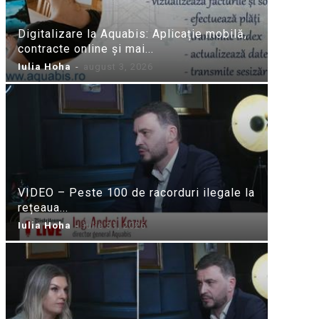
Digitalizare la Aquabis: Aplicație mobilă,
contracte online și mai...
Iulia Hoha
-
august 3, 2026
VIDEO – Peste 100 de racorduri ilegale la
rețeaua...
Iulia Hoha
-
iulie 31, 2026