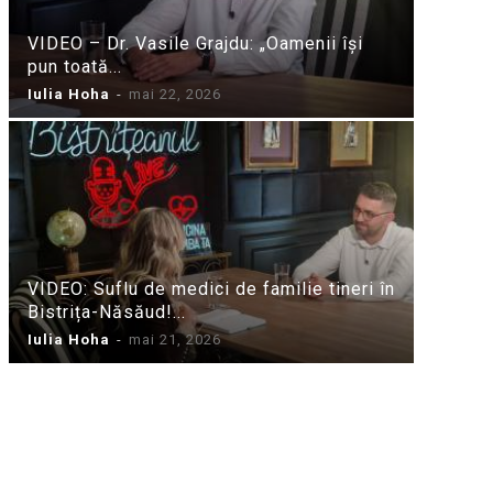
VIDEO – Dr. Vasile Grajdu: „Oamenii își
pun toată...
Iulia Hoha
-
mai 22, 2026
VIDEO: Suflu de medici de familie tineri în
Bistrița-Năsăud!...
Iulia Hoha
-
mai 21, 2026