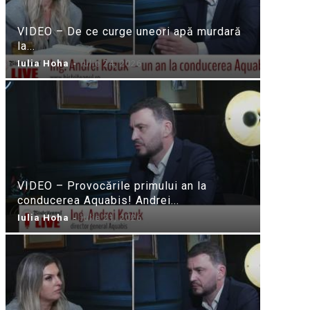
VIDEO – De ce curge uneori apă murdară
la...
Iulia Hoha
-
iulie 24, 2026
VIDEO – Provocările primului an la
conducerea Aquabis! Andrei...
Iulia Hoha
-
iulie 21, 2026