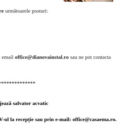
re
următoarele posturi:
e email
office@dianovainstal.ro
sau ne pot contacta
**************
ează salvator acvatic
V-ul la recepție sau prin e-mail:
office@casaema.ro
.