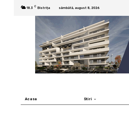
C
18.3
Bistrița
sâmbătă, august 8, 2026
Acasa
Stiri