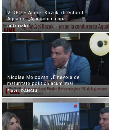
VIDEO – Andrei Kozuk, directorul
Aquabis: „Ajungem cu apa...
Iulia Hoha
-
iulie 21, 2026
Nicolae Moldovan: „E nevoie de
maturitate politică acum, mai...
Flavia DANCIU
-
iunie 10, 2026