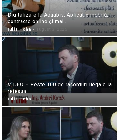
Digitalizare la Aquabis: Aplicație mobilă,
contracte online și mai...
Iulia Hoha
-
august 3, 2026
VIDEO – Peste 100 de racorduri ilegale la
rețeaua...
Iulia Hoha
-
iulie 31, 2026