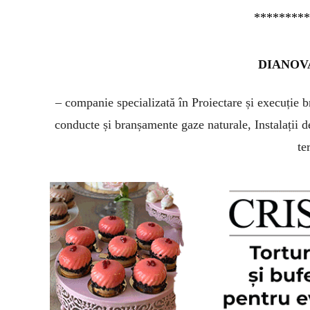
********
DIANOVA
– companie specializată în Proiectare și execuție
b
conducte
și branșamente gaze naturale, Instalații de
te