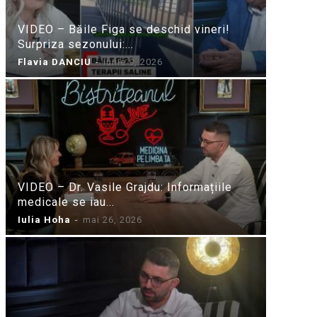
VIDEO – Băile Figa se deschid vineri!
Surpriza sezonului:...
Flavia DANCIU
-
iunie 9, 2026
VIDEO – Dr. Vasile Grajdu: Informațiile
medicale se iau...
Iulia Hoha
-
mai 26, 2026