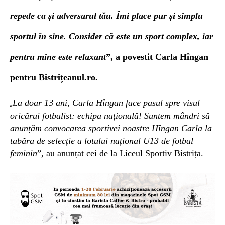
repede ca și adversarul tău. Îmi place pur și simplu
sportul în sine. Consider că este un sport complex, iar
pentru mine este relaxant
”, a povestit Carla Hîngan
pentru Bistrițeanul.ro.
La doar 13 ani, Carla Hîngan face pasul spre visul
„
oricărui fotbalist: echipa națională!
Suntem mândri să
anunțăm convocarea sportivei noastre Hîngan Carla la
tabăra de selecție a lotului național U13 de fotbal
feminin
”, au anunțat cei de la Liceul Sportiv Bistrița.