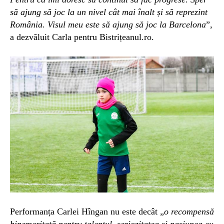
să ajung să joc la un nivel cât mai înalt și să reprezint
România. Visul meu este să ajung să joc la Barcelona
”,
a dezvăluit Carla pentru Bistrițeanul.ro.
Performanța Carlei Hîngan nu este decât „
o recompensă
binemeritată pentru talentul, seriozitatea și pasiunea cu