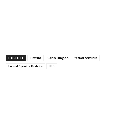
ETICHETE
Bistrita
Carla Hîngan
fotbal feminin
Liceul Sportiv Bistrita
LPS