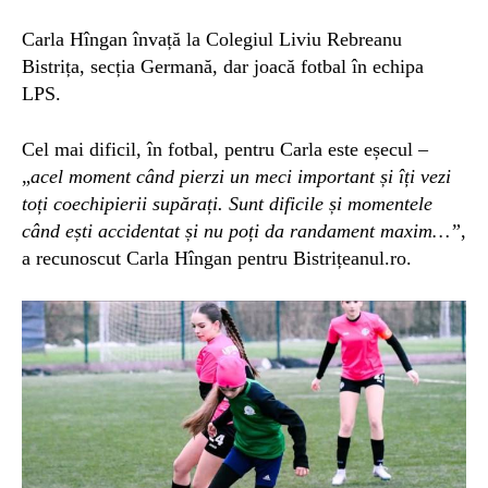
Carla Hîngan învață la Colegiul Liviu Rebreanu
Bistrița, secția Germană, dar joacă fotbal în echipa
LPS.
Cel mai dificil, în fotbal, pentru Carla este eșecul –
„
acel moment când pierzi un meci important și îți vezi
toți coechipierii supărați. Sunt dificile și momentele
când ești accidentat și nu poți da randament maxim…”
,
a recunoscut Carla Hîngan pentru Bistrițeanul.ro.