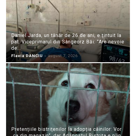
Daniel Jarda, un tânăr de 26 de ani, e țintuit la
pat. Viceprimarul din Sângeorz Băi: ”Are nevoie
de...
Flavia DANCIU
-
august 7, 2026
Pretențiile bistrițenilor la adopția câinilor: Vor
„ca din magazin”, dar Adăpostul Bistrița e plin