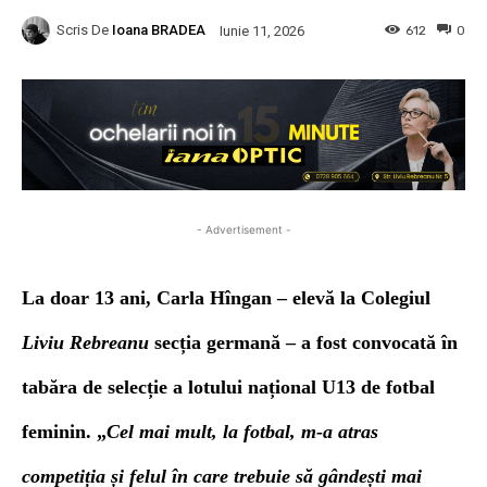
Scris De
Ioana BRADEA
612
0
Iunie 11, 2026
- Advertisement -
La doar 13 ani, Carla Hîngan – elevă la Colegiul
Liviu Rebreanu
secția germană – a fost convocată în
tabăra de selecție a lotului național U13 de fotbal
feminin. „
Cel mai mult, la fotbal, m-a atras
competiția și felul în care trebuie să gândești mai