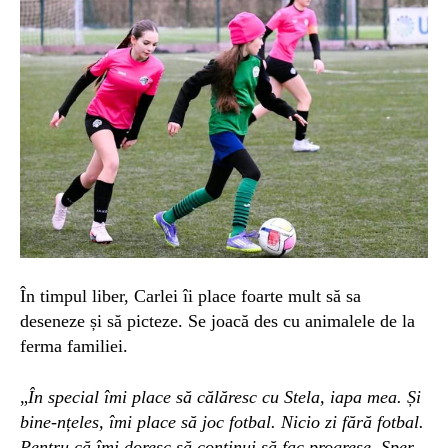
În timpul liber, Carlei îi place foarte mult să sa
deseneze și să picteze. Se joacă des cu animalele de la
ferma familiei.
„
În special îmi place să călăresc cu Stela, iapa mea. Și
bine-nțeles, îmi place să joc fotbal. Nicio zi fără fotbal.
Pentru că îmi doresc să continui să fac progrese. Sper