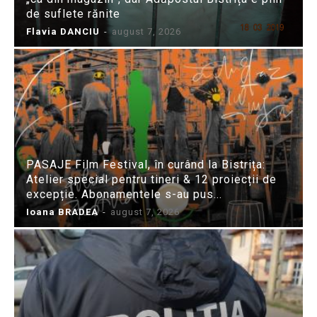
de suflete rănite
Flavia DANCIU
-
august 7, 2026
PASAJE Film Festival, în curând la Bistrița:
Atelier special pentru tineri & 12 proiecții de
excepție. Abonamentele s-au pus...
Ioana BRADEA
-
august 7, 2026