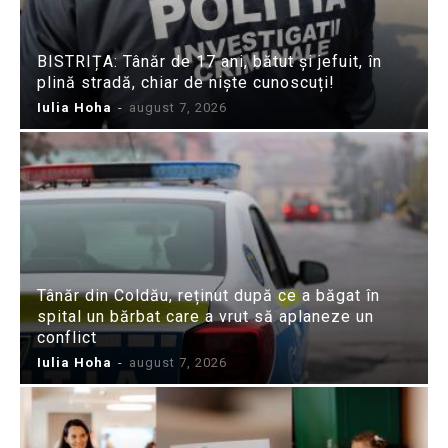
BISTRIȚA: Tânăr de 17 ani, bătut și jefuit, în
plină stradă, chiar de niște cunoscuți!
Iulia Hoha
-
august 7, 2026
Tânăr din Coldău, reținut după ce a băgat în
spital un bărbat care a vrut să aplaneze un
conflict
Iulia Hoha
-
august 7, 2026