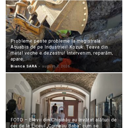
Probleme peste probleme la magistrala
Aquabis de pe Industriei! Kozuk: Țeava din
metal veche e dezastru! Intervenim, reparăm,
apare...
Bianca SARA
-
august 7, 2026
FOTO – Elevii din Chișinău au învățat alături de
cei de la Liceul „Corneliu Baba” cum se