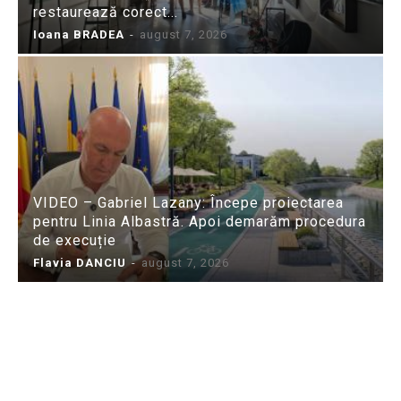
restaurează corect...
Ioana BRADEA
-
august 7, 2026
VIDEO – Gabriel Lazany: Începe proiectarea
pentru Linia Albastră. Apoi demarăm procedura
de execuție
Flavia DANCIU
-
august 7, 2026