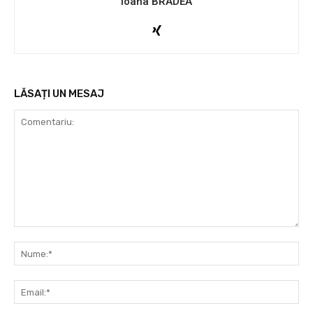
Ioana BRADEA
LĂSAȚI UN MESAJ
Comentariu:
Nu
Ema