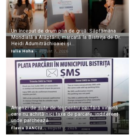
Un început de drum plin de grijă: Săptămâna
Mondială a Alăptării, marcată la Bistrița de Dr.
Heidi Adumitrăchioaiei și...
Iulia Hoha
-
august 7, 2026
Amenzi de sute de lei pentru cei fără vinietă
care nu achită nici taxa de parcare, indiferent
unde parchează
Flavia DANCIU
-
august 7, 2026