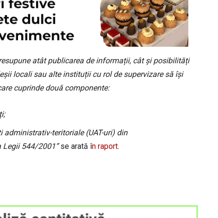
supune atât publicarea de informații, cât și posibilități
ii locali sau alte instituții cu rol de supervizare să își
t care cuprinde două componente:
i;
 administrativ-teritoriale (UAT-uri) din
a Legii 544/2001”
se arată î
n raport
.