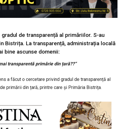
 gradul de transparență al primăriilor. S-au
in Bistrița. La transparență, administrația locală
ai bine ascunse domenii:
 mai transparentă primărie din țară??”
ns a făcut o cercetare privind gradul de transparență al
e primării din țară, printre care și Primăria Bistrița.