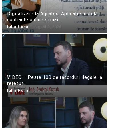
Digitalizare la Aquabis: Aplicație mobilă,
contracte online și mai...
Iulia Hoha
-
august 3, 2026
VIDEO – Peste 100 de racorduri ilegale la
rețeaua...
Iulia Hoha
-
iulie 31, 2026