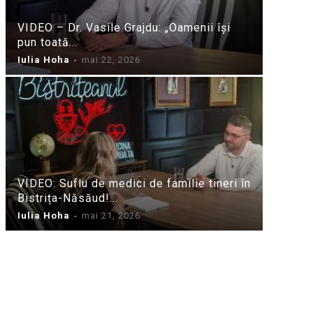
VIDEO – Dr. Vasile Grajdu: „Oamenii își
pun toată...
Iulia Hoha
-
mai 22, 2026
VIDEO: Suflu de medici de familie tineri în
Bistrița-Năsăud!...
Iulia Hoha
-
mai 21, 2026