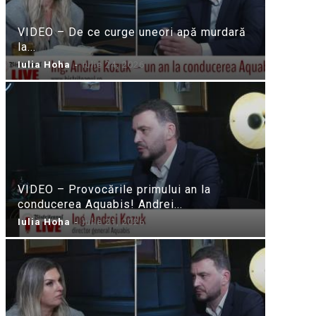
VIDEO – De ce curge uneori apă murdară
la...
Iulia Hoha
-
iulie 24, 2026
VIDEO – Provocările primului an la
conducerea Aquabis! Andrei...
Iulia Hoha
-
iulie 21, 2026