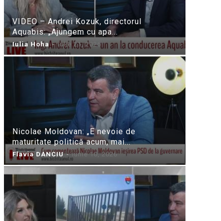
VIDEO – Andrei Kozuk, directorul
Aquabis: „Ajungem cu apa...
Iulia Hoha
-
iulie 21, 2026
Nicolae Moldovan: „E nevoie de
maturitate politică acum, mai...
Flavia DANCIU
-
iunie 10, 2026