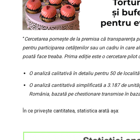
”
Cercetarea pornește de la premisa că transparența pre
pentru participarea cetățenilor sau un cadru în care aleș
poată face treaba. Prima ediție este o cercetare pilo
O analiză calitativă în detaliu pentru 50 de localităț
O analiză cantitativă simplificată a 3.187 de unități
România, bazată pe chestionare transmise în baz
În ce privește cantitatea, statistica arată așa: