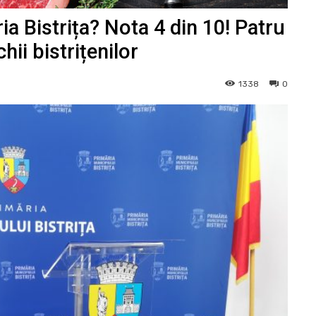
a Bistrița? Nota 4 din 10! Patru
ii bistrițenilor
1338
0