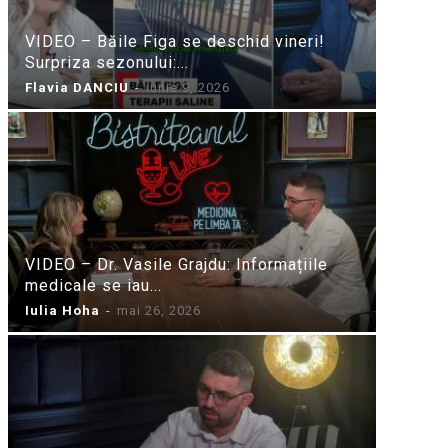
VIDEO – Băile Figa se deschid vineri!
Surpriza sezonului:...
Flavia DANCIU
-
iunie 9, 2026
VIDEO – Dr. Vasile Grajdu: Informațiile
medicale se iau...
Iulia Hoha
-
mai 26, 2026