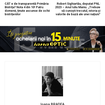
CÂT e de transparentă Primăria
Robert Sighiartău, deputat PNL:
Bistrița? Nota 4 din 10! Patru
2023 – Anul Iuliu Maniu. „Trebuie
domenii, ținute ascunse de ochii
să cunoști trecutul, istoria și
bistrițenilor
valorile de bază ale unei națiuni”
Ioana BRADEA