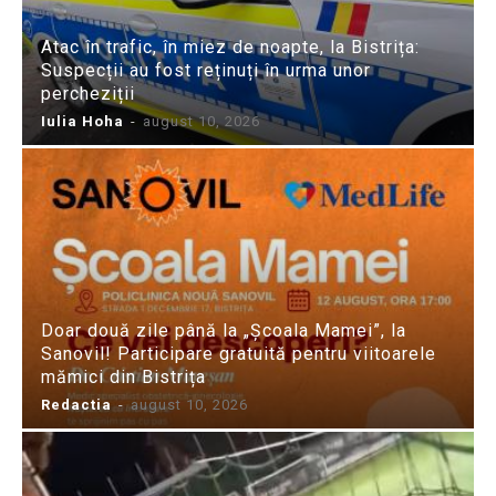
Atac în trafic, în miez de noapte, la Bistrița:
Suspecții au fost reținuți în urma unor
percheziții
Iulia Hoha
-
august 10, 2026
Doar două zile până la „Școala Mamei”, la
Sanovil! Participare gratuită pentru viitoarele
mămici din Bistrița
Redactia
-
august 10, 2026