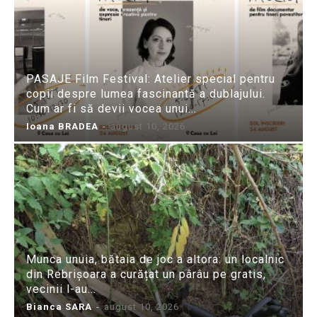
PASAJE Film Festival: Atelier special pentru
copii despre lumea fascinantă a dublajului.
Cum ar fi să devii vocea unui...
Ioana BRADEA
-
august 10, 2026
Munca unuia, bătaia de joc a altora: un localnic
din Rebrișoara a curățat un pârâu pe gratis,
vecinii l-au...
Bianca SARA
-
august 10, 2026