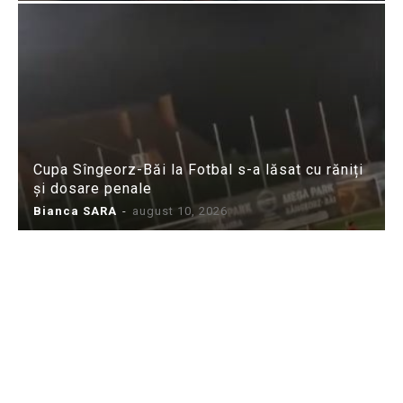
Cupa Sîngeorz-Băi la Fotbal s-a lăsat cu răniți
și dosare penale
Bianca SARA
-
august 10, 2026