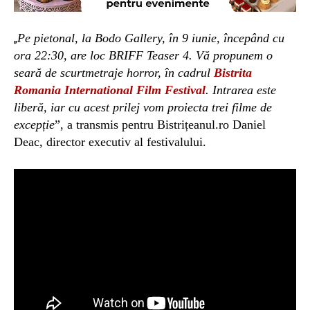
Pe pietonal, la Bodo Gallery, în
9
iunie, începând cu
„
ora 2
2
:30, are loc BRIFF Teaser
4
. Vă propunem o
seară de
scurtmetraje horror,
în cadrul
Bistrita
Romania International Film Festival
.
Intrarea este
liberă, iar cu acest prilej v
om p
roiect
a
trei filme de
excepție
”
, a transmis pentru Bistrițeanul.ro Daniel
Deac, director executiv al festivalului.