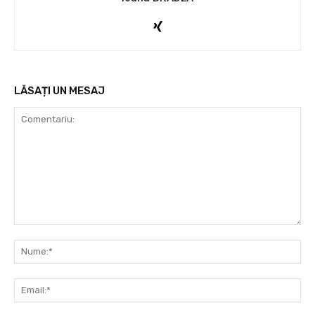
LĂSAȚI UN MESAJ
Comentariu:
Nu
Ema