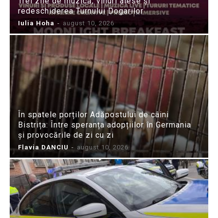
Trei zile de muzică, vinuri alese și
redeschiderea Turnului Dogarilor
Iulia Hoha
-
august 10, 2026
În spatele porților Adăpostului de câini
Bistrița: Între speranța adopțiilor în Germania
și provocările de zi cu zi
Flavia DANCIU
-
august 10, 2026