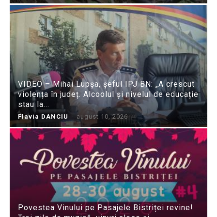
VIDEO – Mihai Lupșa, șeful IPJ BN: „A crescut
violența în județ. Alcoolul și nivelul de educație
stau la...
Flavia DANCIU
-
august 10, 2026
Povestea Vinului pe Pasajele Bistriței revine!