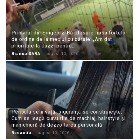
Primarul din Sîngeorz-Băi despre lipsa forțelor
de ordine de la meciul cu bătaie: „Am dat
prioritate la Jazz, pentru...
Bianca SARA
-
august 10, 2026
Pensula se învață, siguranța se construiește:
Cum se leagă cursurile de machiaj, hairstyle și
manichiură de dezvoltarea personală
Redactia
-
august 10, 2026