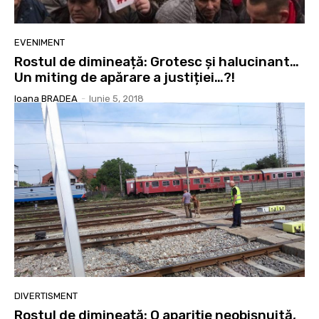
EVENIMENT
Rostul de dimineață: Grotesc și halucinant…
Un miting de apărare a justiției…?!
Ioana BRADEA
-
Iunie 5, 2018
DIVERTISMENT
Rostul de dimineață: O apariție neobișnuită,