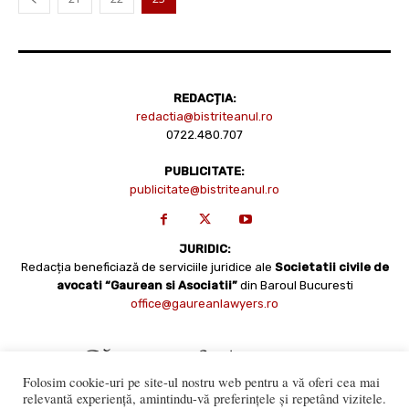
REDACȚIA:
redactia@bistriteanul.ro
0722.480.707
PUBLICITATE:
publicitate@bistriteanul.ro
JURIDIC:
Redacția beneficiază de serviciile juridice ale
Societatii civile de
avocati “Gaurean si Asociatii”
din Baroul Bucuresti
office@gaureanlawyers.ro
Folosim cookie-uri pe site-ul nostru web pentru a vă oferi cea mai
relevantă experiență, amintindu-vă preferințele și repetând vizitele.