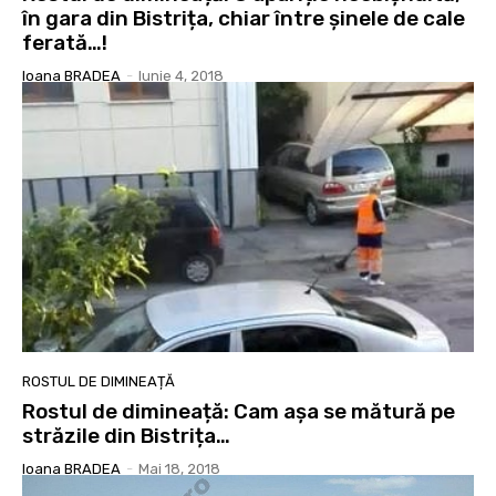
în gara din Bistrița, chiar între șinele de cale
ferată…!
Ioana BRADEA
-
Iunie 4, 2018
ROSTUL DE DIMINEAȚĂ
Rostul de dimineață: Cam așa se mătură pe
străzile din Bistrița…
Ioana BRADEA
-
Mai 18, 2018