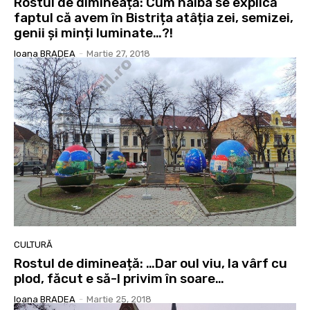
Rostul de dimineață: Cum naiba se explică
faptul că avem în Bistrița atâția zei, semizei,
genii și minți luminate…?!
Ioana BRADEA
-
Martie 27, 2018
CULTURĂ
Rostul de dimineață: …Dar oul viu, la vârf cu
plod, făcut e să-l privim în soare…
Ioana BRADEA
-
Martie 25, 2018