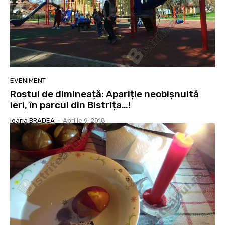
EVENIMENT
Rostul de dimineață: Apariție neobișnuită
ieri, în parcul din Bistrița…!
Ioana BRADEA
-
Aprilie 9, 2018