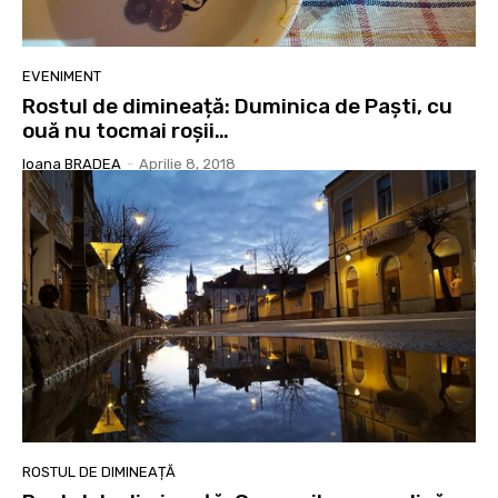
EVENIMENT
Rostul de dimineață: Duminica de Paști, cu
ouă nu tocmai roșii…
Ioana BRADEA
-
Aprilie 8, 2018
ROSTUL DE DIMINEAȚĂ