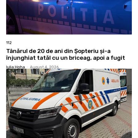
112
Tânărul de 20 de ani din Șopteriu și-a
înjunghiat tatăl cu un briceag, apoi a fugit
Iulia Hoha
-
August 4, 2026