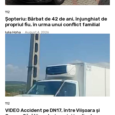
112
Șopteriu: Bărbat de 42 de ani, înjunghiat de
propriul fiu, în urma unui conflict familial
Iulia Hoha
-
August 4, 2026
112
VIDEO Accident pe DN17, între Viișoara și