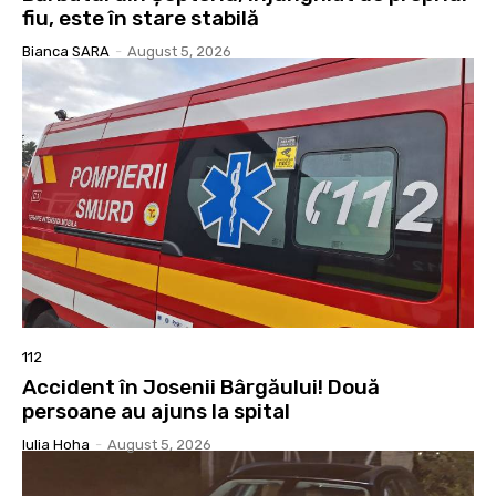
fiu, este în stare stabilă
Bianca SARA
-
August 5, 2026
112
Accident în Josenii Bârgăului! Două
persoane au ajuns la spital
Iulia Hoha
-
August 5, 2026