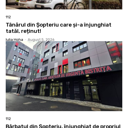
112
Tânărul din Șopteriu care și-a înjunghiat
tatăl, reținut!
Iulia Hoha
-
August 5, 2026
112
Bărbatul din Șopteriu, înjunghiat de propriul