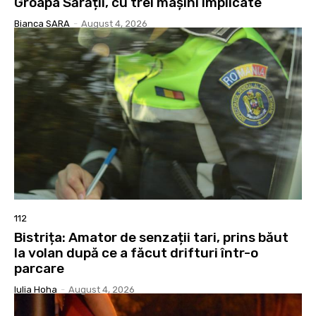
Groapa Sărății, cu trei mașini implicate
Bianca SARA
-
August 4, 2026
112
Bistrița: Amator de senzații tari, prins băut
la volan după ce a făcut drifturi într-o
parcare
Iulia Hoha
-
August 4, 2026