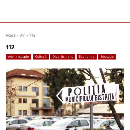
Acasă
Stiri
112
112
Administrație
Cultură
Divertisment
Economic
Educație