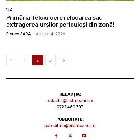
112
Primăria Telciu cere relocarea sau
extragerea urșilor periculoși din zonă!
Bianca SARA
-
August 4, 2026
1
2
3
REDACȚIA:
redactia@bistriteanul.ro
0722.480.707
PUBLICITATE:
publicitate@bistriteanul.ro