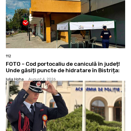
112
FOTO – Cod portocaliu de caniculă în județ!
Unde găsiți puncte de hidratare în Bistrița:
Iulia Hoha
-
August 4, 2026