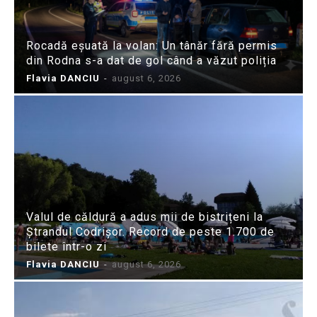
Rocadă eșuată la volan: Un tânăr fără permis
din Rodna s-a dat de gol când a văzut poliția
Flavia DANCIU
-
august 6, 2026
Valul de căldură a adus mii de bistrițeni la
Ștrandul Codrișor. Record de peste 1.700 de
bilete într-o zi
Flavia DANCIU
-
august 6, 2026