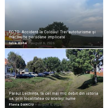
FOTO: Accident la Coldău! Trei autoturisme și
mai multe persoane implicate
Iulia Hoha
-
august 6, 2026
Pârâul Lechința, la cel mai mic debit din istoria
sa, prin localitatea cu același nume
Flavia DANCIU
-
august 6, 2026