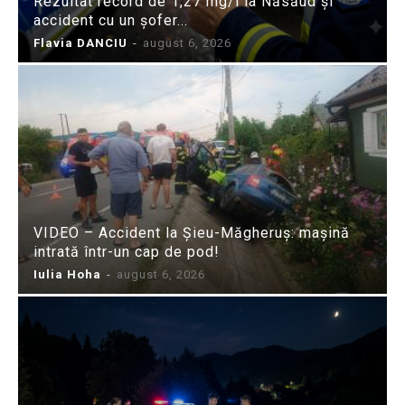
Rezultat record de 1,27 mg/l la Năsăud și
accident cu un șofer...
Flavia DANCIU
-
august 6, 2026
VIDEO – Accident la Șieu-Măgheruș: mașină
intrată într-un cap de pod!
Iulia Hoha
-
august 6, 2026