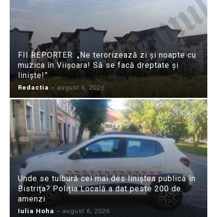
FII REPORTER: „Ne terorizează zi și noapte cu
muzica în Viișoara! Să se facă dreptate și
liniște!”
Redactia
-
august 6, 2026
Unde se tulbură cel mai des liniștea publică în
Bistrița? Poliția Locală a dat peste 200 de
amenzi
Iulia Hoha
-
august 6, 2026