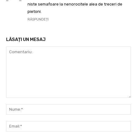
niste semafoare la nenorocitele alea de treceri de
pietoni.
RĂSPUNDEȚI
LĂSAȚI UN MESAJ
Comentariu:
Nu
Ema