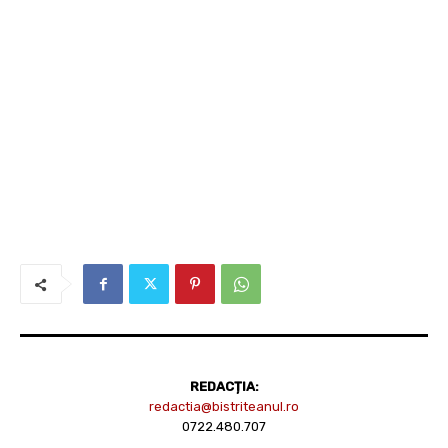
REDACȚIA:
redactia@bistriteanul.ro
0722.480.707