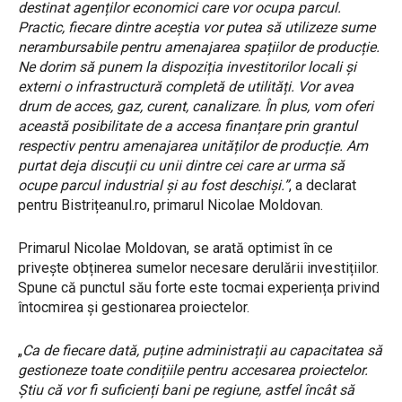
destinat agenților economici care vor ocupa parcul.
Practic, fiecare dintre aceștia vor putea să utilizeze sume
nerambursabile pentru amenajarea spațiilor de producție.
Ne dorim să punem la dispoziția investitorilor locali și
externi o infrastructură completă de utilități. Vor avea
drum de acces, gaz, curent, canalizare. În plus, vom oferi
această posibilitate de a accesa finanțare prin grantul
respectiv pentru amenajarea unităților de producție. Am
purtat deja discuții cu unii dintre cei care ar urma să
ocupe parcul industrial și au fost deschiși.”
, a declarat
pentru Bistrițeanul.ro, primarul Nicolae Moldovan.
Primarul Nicolae Moldovan, se arată optimist în ce
privește obținerea sumelor necesare derulării investițiilor.
Spune că punctul său forte este tocmai experiența privind
întocmirea și gestionarea proiectelor.
„
Ca de fiecare dată, puține administrații au capacitatea să
gestioneze toate condițiile pentru accesarea proiectelor.
Știu că vor fi suficienți bani pe regiune, astfel încât să