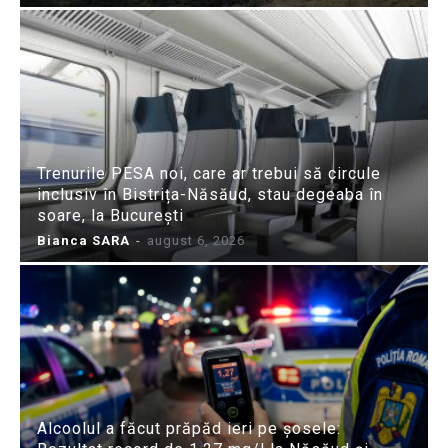
Trenurile PESA noi, care ar trebui să circule
inclusiv în Bistrița-Năsăud, stau degeaba în
soare, la București
Bianca SARA
-
august 6, 2026
Alcoolul a făcut prăpăd ieri pe șosele: