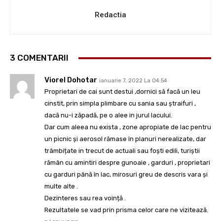
Redactia
3 COMENTARII
Viorel Dohotar
ianuarie 7, 2022 La 04:54
Proprietari de cai sunt destui ,dornici să facă un leu
cinstit, prin simpla plimbare cu sania sau ștraifuri ,
dacă nu-i zăpadă, pe o alee in jurul lacului.
Dar cum aleea nu exista , zone apropiate de lac pentru
un picnic și aerosol rămase în planuri nerealizate, dar
trâmbițate in trecut de actuali sau foști edili, turiștii
rămân cu amintiri despre gunoaie , garduri , proprietari
cu garduri până în lac, mirosuri greu de descris vara și
multe alte .
Dezinteres sau rea voință .
Rezultatele se vad prin prisma celor care ne vizitează.