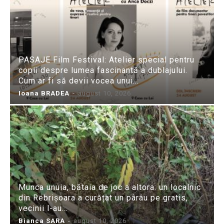
PASAJE Film Festival: Atelier special pentru
copii despre lumea fascinantă a dublajului.
Cum ar fi să devii vocea unui...
Ioana BRADEA
-
august 10, 2026
Munca unuia, bătaia de joc a altora: un localnic
din Rebrișoara a curățat un pârâu pe gratis,
vecinii l-au...
Bianca SARA
-
august 10, 2026