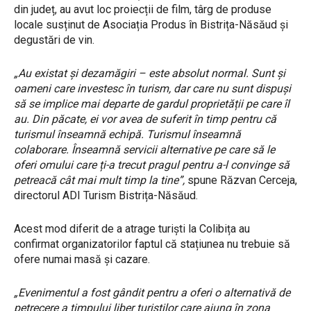
din județ, au avut loc proiecții de film, târg de produse
locale susținut de Asociația Produs în Bistrița-Năsăud și
degustări de vin.
„Au existat și dezamăgiri – este absolut normal. Sunt și
oameni care investesc în turism, dar care nu sunt dispuși
să se implice mai departe de gardul proprietății pe care îl
au. Din păcate, ei vor avea de suferit în timp pentru că
turismul înseamnă echipă. Turismul înseamnă
colaborare. Înseamnă servicii alternative pe care să le
oferi omului care ți-a trecut pragul pentru a-l convinge să
petreacă cât mai mult timp la tine”,
spune Răzvan Cerceja,
directorul ADI Turism Bistrița-Năsăud.
Acest mod diferit de a atrage turiști la Colibița au
confirmat organizatorilor faptul că stațiunea nu trebuie să
ofere numai masă și cazare.
„Evenimentul a fost gândit pentru a oferi o alternativă de
petrecere a timpului liber turiștilor care ajung în zona