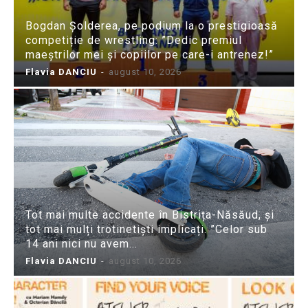
Bogdan Șolderea, pe podium la o prestigioasă
competiție de wrestling: ”Dedic premiul
maeștrilor mei și copiilor pe care-i antrenez!”
Flavia DANCIU
-
august 10, 2026
Tot mai multe accidente în Bistrița-Năsăud, și
tot mai mulți trotinetiști implicați. ”Celor sub
14 ani nici nu avem...
Flavia DANCIU
-
august 10, 2026