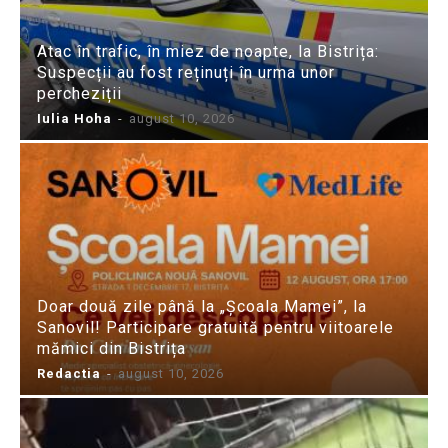
Atac în trafic, în miez de noapte, la Bistrița:
Suspecții au fost reținuți în urma unor
percheziții
Iulia Hoha
-
august 10, 2026
Doar două zile până la „Școala Mamei”, la
Sanovil! Participare gratuită pentru viitoarele
mămici din Bistrița
Redactia
-
august 10, 2026