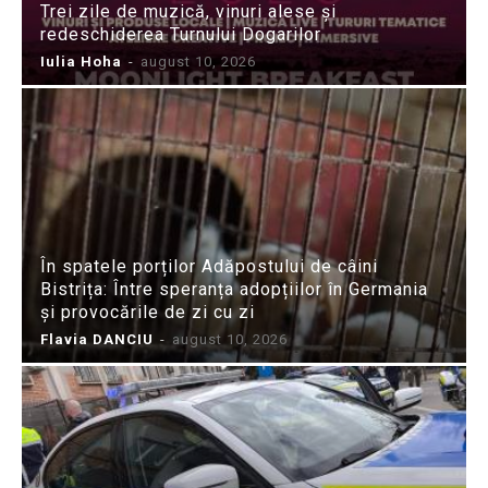
Trei zile de muzică, vinuri alese și
redeschiderea Turnului Dogarilor
Iulia Hoha
-
august 10, 2026
În spatele porților Adăpostului de câini
Bistrița: Între speranța adopțiilor în Germania
și provocările de zi cu zi
Flavia DANCIU
-
august 10, 2026