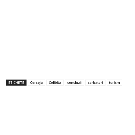
ETICHETE
Cerceja
Colibita
concluzii
sarbatori
turism