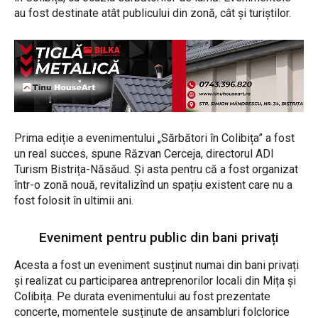
au fost destinate atât publicului din zonă, cât și turiștilor.
Prima ediție a evenimentului „Sărbători în Colibița” a fost
un real succes, spune Răzvan Cerceja, directorul ADI
Turism Bistrița-Năsăud. Și asta pentru că a fost organizat
într-o zonă nouă, revitalizînd un spațiu existent care nu a
fost folosit în ultimii ani.
Eveniment pentru public din bani privați
Acesta a fost un eveniment susținut numai din bani privați
și realizat cu participarea antreprenorilor locali din Mița și
Colibița. Pe durata evenimentului au fost prezentate
concerte, momentele susținute de ansambluri folclorice