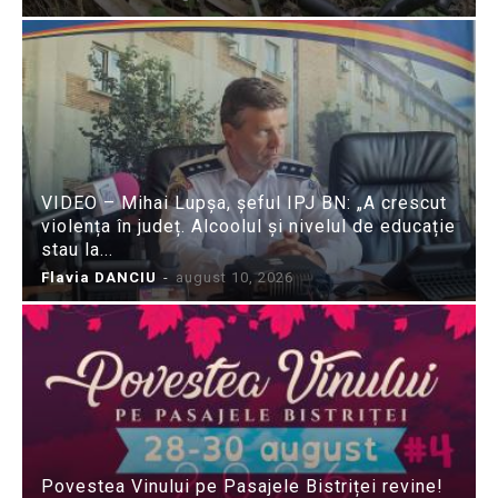
VIDEO – Mihai Lupșa, șeful IPJ BN: „A crescut
violența în județ. Alcoolul și nivelul de educație
stau la...
Flavia DANCIU
-
august 10, 2026
Povestea Vinului pe Pasajele Bistriței revine!