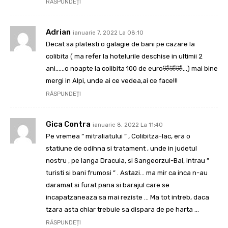
RĂSPUNDEȚI
Adrian
ianuarie 7, 2022 La 08:10
Decat sa platesti o galagie de bani pe cazare la
colibita ( ma refer la hotelurile deschise in ultimii 2
ani……o noapte la colibita 100 de euro🤣🤣🤣…) mai bine
mergi in Alpi, unde ai ce vedea,ai ce face!!!
RĂSPUNDEȚI
Gica Contra
ianuarie 8, 2022 La 11:40
Pe vremea ” mitraliatului ” , Colibitza-lac, era o
statiune de odihna si tratament , unde in judetul
nostru , pe langa Dracula, si Sangeorzul-Bai, intrau ”
turisti si bani frumosi ” . Astazi… ma mir ca inca n-au
daramat si furat pana si barajul care se
incapatzaneaza sa mai reziste … Ma tot intreb, daca
tzara asta chiar trebuie sa dispara de pe harta …
RĂSPUNDEȚI