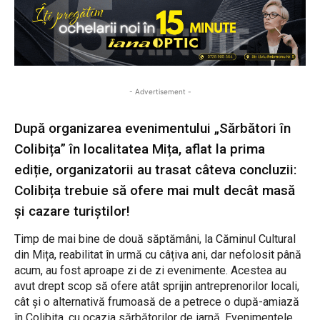
- Advertisement -
După organizarea evenimentului „Sărbători în
Colibița” în localitatea Mița, aflat la prima
ediție, organizatorii au trasat câteva concluzii:
Colibița trebuie să ofere mai mult decât masă
și cazare turiștilor!
Timp de mai bine de două săptămâni, la Căminul Cultural
din Mița, reabilitat în urmă cu câțiva ani, dar nefolosit până
acum, au fost aproape zi de zi evenimente. Acestea au
avut drept scop să ofere atât sprijin antreprenorilor locali,
cât și o alternativă frumoasă de a petrece o după-amiază
în Colibița, cu ocazia sărbătorilor de iarnă. Evenimentele