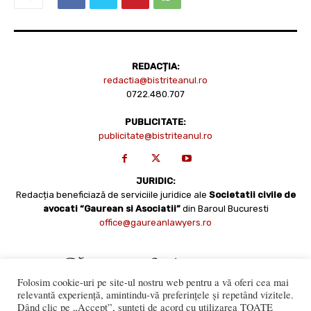
REDACȚIA:
redactia@bistriteanul.ro
0722.480.707
PUBLICITATE:
publicitate@bistriteanul.ro
JURIDIC:
Redacția beneficiază de serviciile juridice ale
Societatii civile de
avocati “Gaurean si Asociatii”
din Baroul Bucuresti
office@gaureanlawyers.ro
Folosim cookie-uri pe site-ul nostru web pentru a vă oferi cea mai
relevantă experiență, amintindu-vă preferințele și repetând vizitele.
Dând clic pe „Accept”, sunteți de acord cu utilizarea TOATE