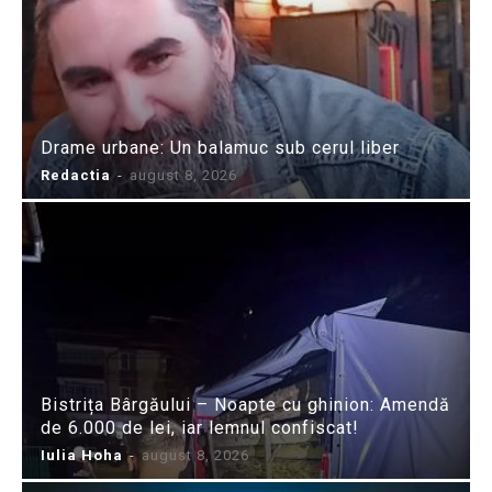
Drame urbane: Un balamuc sub cerul liber
Redactia
-
august 8, 2026
Bistrița Bârgăului – Noapte cu ghinion: Amendă
de 6.000 de lei, iar lemnul confiscat!
Iulia Hoha
-
august 8, 2026