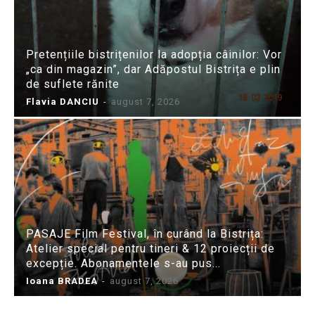
Pretențiile bistrițenilor la adopția câinilor: Vor
„ca din magazin”, dar Adăpostul Bistrița e plin
de suflete rănite
Flavia DANCIU
-
august 7, 2026
PASAJE Film Festival, în curând la Bistrița:
Atelier special pentru tineri & 12 proiecții de
excepție. Abonamentele s-au pus...
Ioana BRADEA
-
august 7, 2026