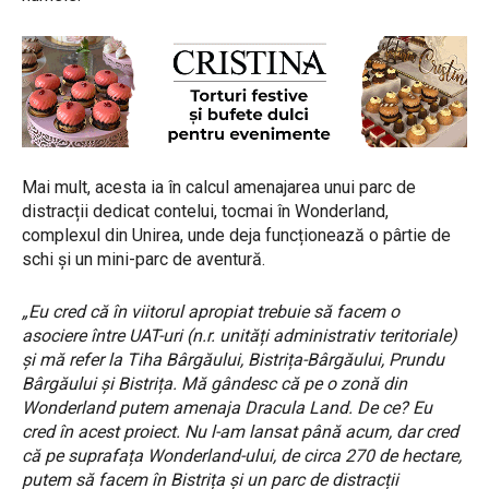
Mai mult, acesta ia în calcul amenajarea unui parc de
distracții dedicat contelui, tocmai în Wonderland,
complexul din Unirea, unde deja funcționează o pârtie de
schi și un mini-parc de aventură.
„Eu cred că în viitorul apropiat trebuie să facem o
asociere între UAT-uri (n.r. unități administrativ teritoriale)
și mă refer la Tiha Bârgăului, Bistrița-Bârgăului, Prundu
Bârgăului și Bistrița. Mă gândesc că pe o zonă din
Wonderland putem amenaja Dracula Land. De ce? Eu
cred în acest proiect. Nu l-am lansat până acum, dar cred
că pe suprafața Wonderland-ului, de circa 270 de hectare,
putem să facem în Bistrița și un parc de distracții