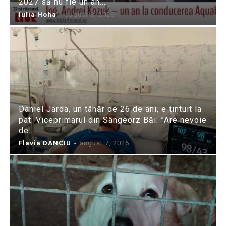
2027 să nu fie un an...
Iulia Hoha
-
august 8, 2026
Daniel Jarda, un tânăr de 26 de ani, e țintuit la
pat. Viceprimarul din Sângeorz Băi: ”Are nevoie
de...
Flavia DANCIU
-
august 7, 2026