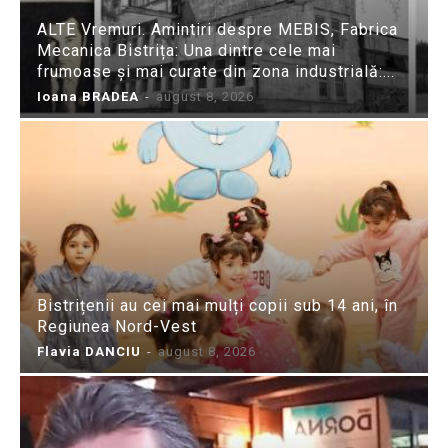
ALTE Vremuri. Amintiri despre MEBIS, Fabrica
Mecanica Bistrița: Una dintre cele mai
frumoase și mai curate din zona industrială:...
Ioana BRADEA
-
august 8, 2026
Bistrițenii au cei mai mulți copii sub 14 ani, în
Regiunea Nord-Vest
Flavia DANCIU
-
august 8, 2026