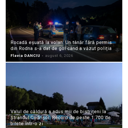
Rocadă eșuată la volan: Un tânăr fără permis
din Rodna s-a dat de gol când a văzut poliția
Flavia DANCIU
-
august 6, 2026
Valul de căldură a adus mii de bistrițeni la
Ștrandul Codrișor. Record de peste 1.700 de
bilete într-o zi