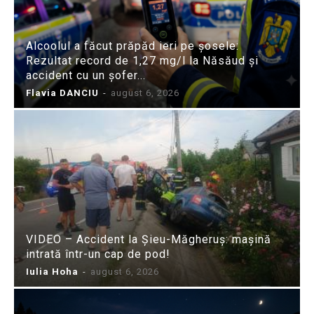
Alcoolul a făcut prăpăd ieri pe șosele:
Rezultat record de 1,27 mg/l la Năsăud și
accident cu un șofer...
Flavia DANCIU
-
august 6, 2026
VIDEO – Accident la Șieu-Măgheruș: mașină
intrată într-un cap de pod!
Iulia Hoha
-
august 6, 2026