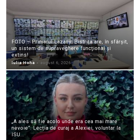
FOTO – Primarul Lazany: Bistrița are, în sfârșit,
un sistem de supraveghere funcțional și
extins!
Iulia Hoha
-
august 6, 2026
„A ales să fie acolo unde era cea mai mare
nevoie”: Lecția de curaj a Alexiei, voluntar la
ISU...