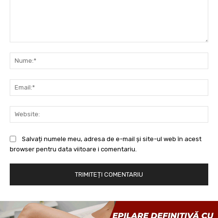
Comentariu:
Nu
Ema
Web
Salvați numele meu, adresa de e-mail și site-ul web în acest
browser pentru data viitoare i comentariu.