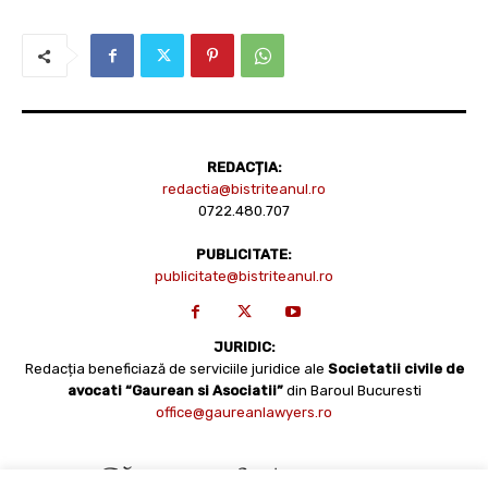
REDACȚIA:
redactia@bistriteanul.ro
0722.480.707
PUBLICITATE:
publicitate@bistriteanul.ro
JURIDIC:
Redacția beneficiază de serviciile juridice ale
Societatii civile de
avocati “Gaurean si Asociatii”
din Baroul Bucuresti
office@gaureanlawyers.ro