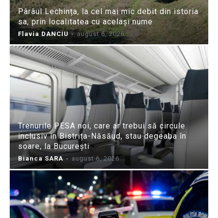
Pârâul Lechința, la cel mai mic debit din istoria
sa, prin localitatea cu același nume
Flavia DANCIU
-
august 6, 2026
Trenurile PESA noi, care ar trebui să circule
inclusiv în Bistrița-Năsăud, stau degeaba în
soare, la București
Bianca SARA
-
august 6, 2026