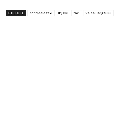
ETICHETE
controale taxi
IPJ BN
taxi
Valea Bârgăului