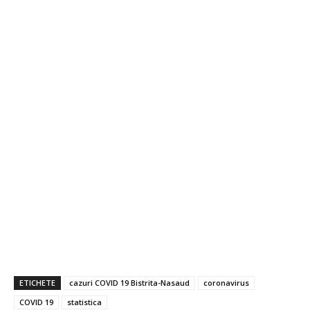
ETICHETE
cazuri COVID 19 Bistrita-Nasaud
coronavirus
COVID 19
statistica