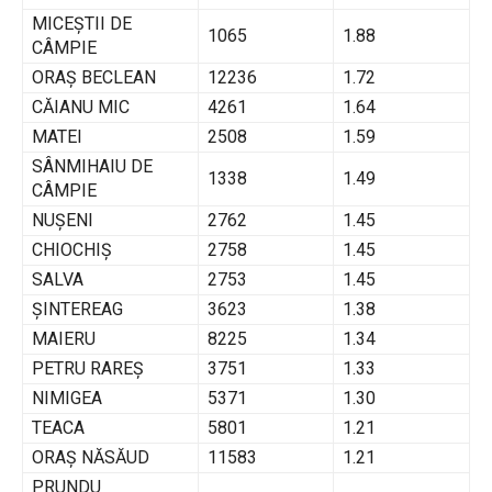
MICEŞTII DE
1065
1.88
CÂMPIE
ORAŞ BECLEAN
12236
1.72
CĂIANU MIC
4261
1.64
MATEI
2508
1.59
SÂNMIHAIU DE
1338
1.49
CÂMPIE
NUŞENI
2762
1.45
CHIOCHIŞ
2758
1.45
SALVA
2753
1.45
ŞINTEREAG
3623
1.38
MAIERU
8225
1.34
PETRU RAREŞ
3751
1.33
NIMIGEA
5371
1.30
TEACA
5801
1.21
ORAŞ NĂSĂUD
11583
1.21
PRUNDU