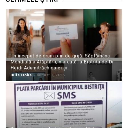
Un început de drum plin de grijă: Săptămâna
Mondială a Alăptării, marcată la Bistrița de Dr.
Heidi Adumitrăchioaiei și...
Iulia Hoha
-
august 7, 2026