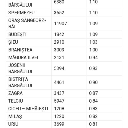
6380
1.10
BÂRGĂULUI
SPERMEZEU
3652
1.10
ORAŞ SÂNGEORZ-
11907
1.09
BĂI
BUDEŞTI
1842
1.09
ŞIEU
2910
1.03
BRANIŞTEA
3003
1.00
MĂGURA ILVEI
2131
0.94
JOSENII
5394
0.93
BÂRGĂULUI
BISTRIŢA
4461
0.90
BÂRGĂULUI
ZAGRA
3437
0.87
TELCIU
5947
0.84
CICEU – MIHĂIEŞTI
1208
0.83
MILAŞ
1220
0.82
URIU
3699
0.81