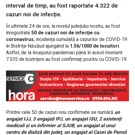
interval de timp, au fost raportate 4.322 de
cazuri noi de infecție.
În ultimele 24 de ore, la nivelul județului nostru, au fost
înregistrate
50 de cazuri noi de infecție cu
coronavirus
, incidența cumulată a cazurilor de COVID-19
în Bistrița-Năsăud ajungând la
1.56/1000 de locuitori
.
Astfel, de la începutul pandemiei până în acest moment
7.335 de bistrițeni au fost confirmați pozitiv cu COVID-19.
Printre cele 50 de cazuri nou confirmate se numără
un
angajat IJJ, 3 angajați IPJ, un angajat ISU, 2 asistenți
medicali și un infirmier al SJUB, un angajat al unui
centru de dializă din județ, un angajat al Casei de Pensii