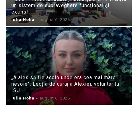
un sistem de supraveghere funcțional și
extins!
Iulia Hoha
-
august 6, 2026
„A ales să fie acolo unde era cea mai mare
nevoie”: Lecția de curaj a Alexiei, voluntar la
ISU...
Iulia Hoha
-
august 6, 2026