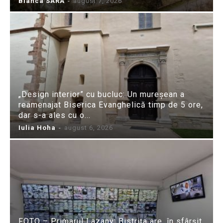
Bianca SARA
-
august 7, 2026
„Design interior” cu bucluc: Un mureșean a
reamenajat Biserica Evanghelică timp de 5 ore,
dar s-a ales cu o...
Iulia Hoha
-
august 6, 2026
FOTO – Primarul Lazany: Bistrița are, în sfârșit,