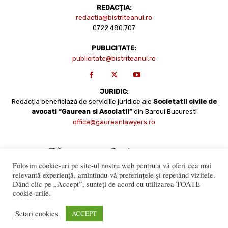
REDACȚIA:
redactia@bistriteanul.ro
0722.480.707
PUBLICITATE:
publicitate@bistriteanul.ro
JURIDIC:
Redacția beneficiază de serviciile juridice ale
Societatii civile de
avocati “Gaurean si Asociatii”
din Baroul Bucuresti
office@gaureanlawyers.ro
Folosim cookie-uri pe site-ul nostru web pentru a vă oferi cea mai
relevantă experiență, amintindu-vă preferințele și repetând vizitele.
Dând clic pe „Accept”, sunteți de acord cu utilizarea TOATE
cookie-urile.
Reproducerea totală sau parțială a materialelor este permisă
numai cu acordul expres al Bistriteanul.Ro. © Copyright 2008 -
Setari cookies
ACCEPT
2021 Bistrițeanul.ro
Made with ♥ by
201.ro