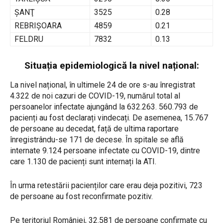
ŞANŢ
3525
0.28
REBRIŞOARA
4859
0.21
FELDRU
7832
0.13
Situația epidemiologică la nivel național:
La nivel național, în ultimele 24 de ore s-au înregistrat
4.322 de noi cazuri de COVID-19, numărul total al
persoanelor infectate ajungând la 632.263. 560.793 de
pacienți au fost declarați vindecați. De asemenea, 15.767
de persoane au decedat, față de ultima raportare
înregistrându-se 171 de decese. În spitale se află
internate 9.124 persoane infectate cu COVID-19, dintre
care 1.130 de pacienți sunt internați la ATI.
În urma retestării pacienților care erau deja pozitivi, 723
de persoane au fost reconfirmate pozitiv.
Pe teritoriul României, 32.581 de persoane confirmate cu