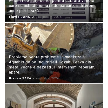
Amenzi de sute de lei pentru cei fără vinietă
care nu achită nici taxa de parcare, indiferent
unde parchează
Flavia DANCIU
-
august 7, 2026
Probleme peste probleme la magistrala
Aquabis de pe Industriei! Kozuk: Țeava din
metal veche e dezastru! Intervenim, reparăm,
apare...
Bianca SARA
-
august 7, 2026