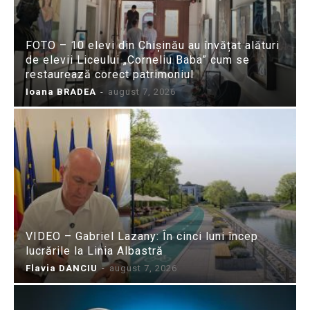
FOTO – 10 elevi din Chișinău au învățat alături
de elevii Liceului „Corneliu Baba” cum se
restaurează corect patrimoniul
Ioana BRADEA
-
august 7, 2026
VIDEO – Gabriel Lazany: În cinci luni încep
lucrările la Linia Albastră
Flavia DANCIU
-
august 7, 2026