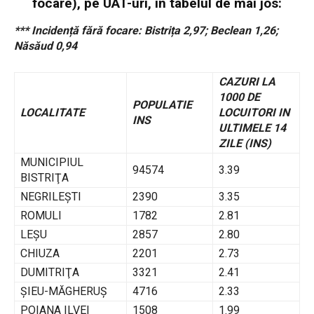
focare), pe UAT-uri, în tabelul de mai jos:
*** Incidență fără focare: Bistrița 2,97; Beclean 1,26;
Năsăud 0,94
CAZURI LA
1000 DE
POPULATIE
LOCALITATE
LOCUITORI IN
INS
ULTIMELE 14
ZILE (INS)
MUNICIPIUL
94574
3.39
BISTRIŢA
NEGRILEŞTI
2390
3.35
ROMULI
1782
2.81
LEŞU
2857
2.80
CHIUZA
2201
2.73
DUMITRIŢA
3321
2.41
ŞIEU-MĂGHERUŞ
4716
2.33
POIANA ILVEI
1508
1.99