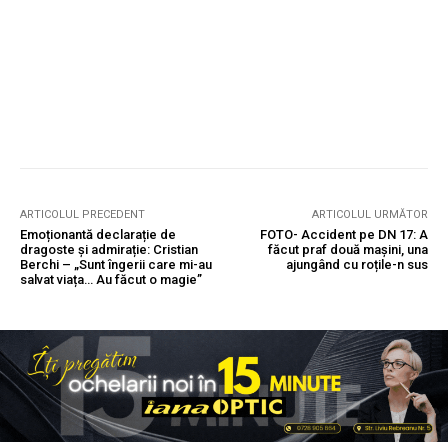
ARTICOLUL PRECEDENT
ARTICOLUL URMĂTOR
Emoționantă declarație de
FOTO- Accident pe DN 17: A
dragoste și admirație: Cristian
făcut praf două mașini, una
Berchi – „Sunt îngerii care mi-au
ajungând cu roțile-n sus
salvat viața… Au făcut o magie”