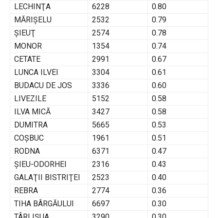
LECHINŢA
6228
0.80
MĂRIŞELU
2532
0.79
ŞIEUŢ
2574
0.78
MONOR
1354
0.74
CETATE
2991
0.67
LUNCA ILVEI
3304
0.61
BUDACU DE JOS
3336
0.60
LIVEZILE
5152
0.58
ILVA MICĂ
3427
0.58
DUMITRA
5665
0.53
COŞBUC
1961
0.51
RODNA
6371
0.47
ŞIEU-ODORHEI
2316
0.43
GALAŢII BISTRIŢEI
2523
0.40
REBRA
2774
0.36
TIHA BÂRGĂULUI
6697
0.30
TÂRLIŞUA
3290
0.30