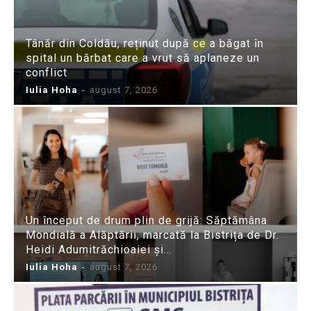
Tânăr din Coldău, reținut după ce a băgat în
spital un bărbat care a vrut să aplaneze un
conflict
Iulia Hoha
-
august 7, 2026
Un început de drum plin de grijă: Săptămâna
Mondială a Alăptării, marcată la Bistrița de Dr.
Heidi Adumitrăchioaiei și...
Iulia Hoha
-
august 7, 2026