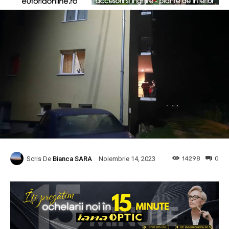
Scris De
Bianca SARA
14298
0
Noiembrie 14, 2023