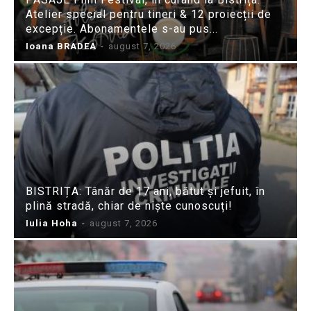
Atelier special pentru tineri & 12 proiecții de
excepție. Abonamentele s-au pus...
Ioana BRADEA
-
august 7, 2026
BISTRIȚA: Tânăr de 17 ani, bătut și jefuit, în
plină stradă, chiar de niște cunoscuți!
Iulia Hoha
-
august 7, 2026