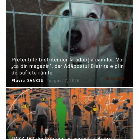
Pretențiile bistrițenilor la adopția câinilor: Vor
„ca din magazin”, dar Adăpostul Bistrița e plin
de suflete rănite
Flavia DANCIU
-
august 7, 2026
PASAJE Film Festival, în curând la Bistrița: