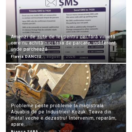
Amenzi de sute de lei pentru cei fără vinietă
care nu achită nici taxa de parcare, indiferent
unde parchează
Flavia DANCIU
-
august 7, 2026
Probleme peste probleme la magistrala
Aquabis de pe Industriei! Kozuk: Țeava din
metal veche e dezastru! Intervenim, reparăm,
apare...
Bianca SARA
-
august 7, 2026