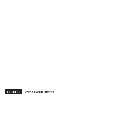
ETICHETE
crima livezile bistrita