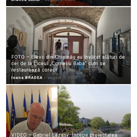
FOTO – Elevii din Chișinău au învățat alături de
cei de la Liceul „Corneliu Baba” cum se
restaurează corect...
Ioana BRADEA
-
august 7, 2026
VIDEO – Gabriel Lazany: Începe proiectarea