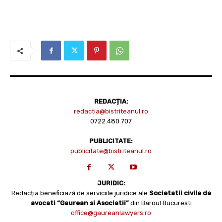
REDACȚIA:
redactia@bistriteanul.ro
0722.480.707
PUBLICITATE:
publicitate@bistriteanul.ro
JURIDIC:
Redacția beneficiază de serviciile juridice ale
Societatii civile de
avocati “Gaurean si Asociatii”
din Baroul Bucuresti
office@gaureanlawyers.ro