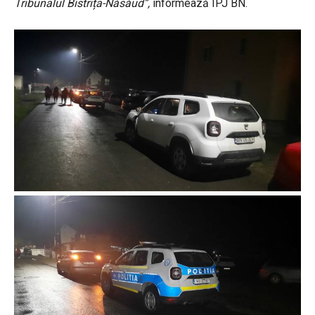
Tribunalul Bistrița-Năsăud”,
informează IPJ BN.