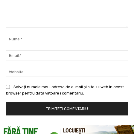
Comentariu:
Nu
Ema
Web
Salvați numele meu, adresa de e-mail și site-ul web în acest
browser pentru data viitoare i comentariu.