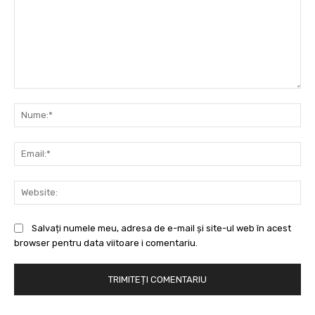
Comentariu:
Nu
Ema
Web
Salvați numele meu, adresa de e-mail și site-ul web în acest
browser pentru data viitoare i comentariu.