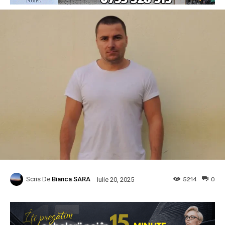
Scris De
Bianca SARA
5214
0
Iulie 20, 2025