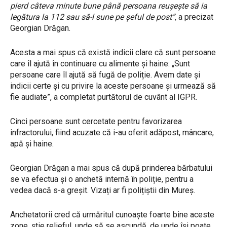
pierd câteva minute bune până persoana reușește să ia
legătura la 112 sau să-l sune pe șeful de post”
, a precizat
Georgian Drăgan.
Acesta a mai spus că există indicii clare că sunt persoane
care îl ajută în continuare cu alimente și haine: „Sunt
persoane care îl ajută să fugă de poliție. Avem date și
indicii certe și cu privire la aceste persoane și urmează să
fie audiate”, a completat purtătorul de cuvânt al IGPR.
Cinci persoane sunt cercetate pentru favorizarea
infractorului, fiind acuzate că i-au oferit adăpost, mâncare,
apă și haine.
Georgian Drăgan a mai spus că după prinderea bărbatului
se va efectua și o anchetă internă în poliție, pentru a
vedea dacă s-a greșit. Vizați ar fi polițiștii din Mureș.
Anchetatorii cred că urmăritul cunoaște foarte bine aceste
zone, știe relieful, unde să se ascundă, de unde își poate