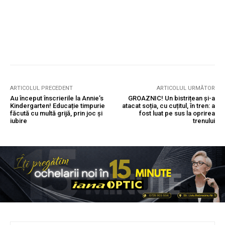
ARTICOLUL PRECEDENT
ARTICOLUL URMĂTOR
Au început înscrierile la Annie’s
GROAZNIC! Un bistrițean și-a
Kindergarten! Educație timpurie
atacat soția, cu cuțitul, în tren: a
făcută cu multă grijă, prin joc și
fost luat pe sus la oprirea
iubire
trenului