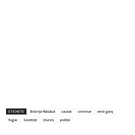
ETICHETE
Bistrița-Năsăud
cautat
criminal
emil ganj
fugar
lunetisti
mures
politie