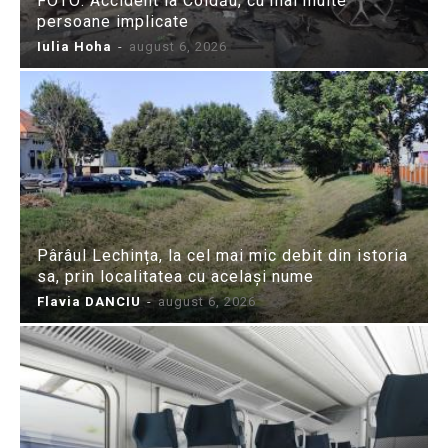
FOTO: Accident la Coldău, cu mai multe
persoane implicate
Iulia Hoha
-
august 6, 2026
Pârâul Lechința, la cel mai mic debit din istoria
sa, prin localitatea cu același nume
Flavia DANCIU
-
august 6, 2026