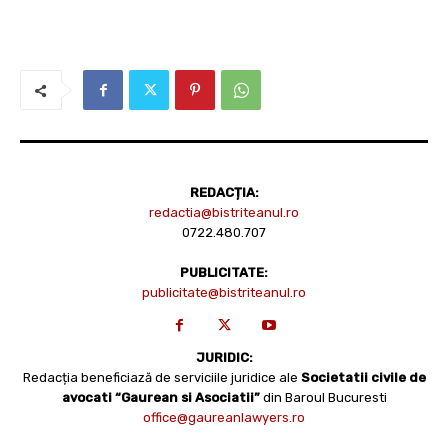
REDACȚIA:
redactia@bistriteanul.ro
0722.480.707
PUBLICITATE:
publicitate@bistriteanul.ro
JURIDIC:
Redacția beneficiază de serviciile juridice ale
Societatii civile de
avocati “Gaurean si Asociatii”
din Baroul Bucuresti
office@gaureanlawyers.ro