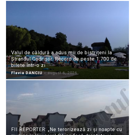
Valul de căldură a adus mii de bistrițeni la
Ștrandul Codrișor. Record de peste 1.700 de
bilete într-o zi
Flavia DANCIU
-
august 6, 2026
FII REPORTER: „Ne terorizează zi și noapte cu