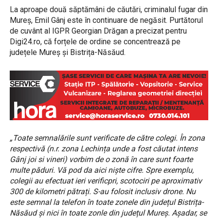
La aproape două săptămâni de căutări, criminalul fugar din
Mureș, Emil Gânj este în continuare de negăsit. Purtătorul
de cuvânt al IGPR Georgian Drăgan a precizat pentru
Digi24.ro, că forțele de ordine se concentrează pe
județele Mureș și Bistrița-Năsăud.
„Toate semnalările sunt verificate de către colegi. În zona
respectivă (n.r. zona Lechința unde a fost căutat intens
Gânj joi si vineri) vorbim de o zonă în care sunt foarte
multe păduri. Vă pod da aici niște cifre. Spre exemplu,
colegii au efectuat ieri verificpri, scotociri pe aproximativ
300 de kilometri pătrați. S-au folosit inclusiv drone. Nu
este semnal la telefon în toate zonele din județul Bistrița-
Năsăud și nici în toate zonle din județul Mureș. Așadar, se