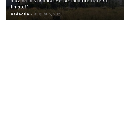
muzica în Viișoara! Să se facă dreptate și
liniște!”
Redactia
-
august 6, 2026