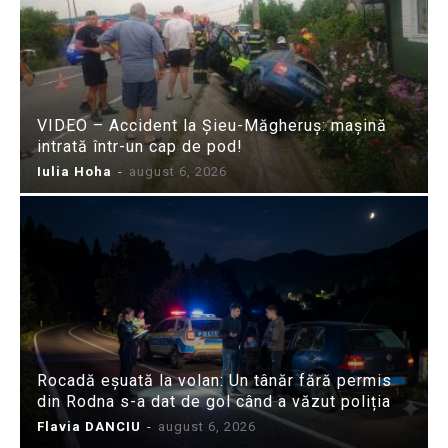
VIDEO – Accident la Șieu-Măgheruș: mașină
intrată într-un cap de pod!
Iulia Hoha
-
august 6, 2026
Rocadă eșuată la volan: Un tânăr fără permis
din Rodna s-a dat de gol când a văzut poliția
Flavia DANCIU
-
august 6, 2026