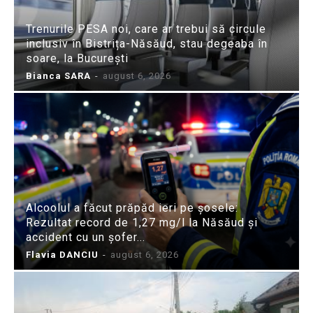
Trenurile PESA noi, care ar trebui să circule
inclusiv în Bistrița-Năsăud, stau degeaba în
soare, la București
Bianca SARA
-
august 6, 2026
Alcoolul a făcut prăpăd ieri pe șosele:
Rezultat record de 1,27 mg/l la Năsăud și
accident cu un șofer...
Flavia DANCIU
-
august 6, 2026