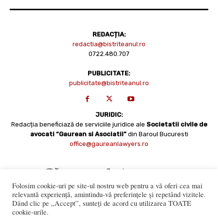
REDACȚIA:
redactia@bistriteanul.ro
0722.480.707
PUBLICITATE:
publicitate@bistriteanul.ro
JURIDIC:
Redacția beneficiază de serviciile juridice ale
Societatii civile de
avocati “Gaurean si Asociatii”
din Baroul Bucuresti
office@gaureanlawyers.ro
Folosim cookie-uri pe site-ul nostru web pentru a vă oferi cea mai
relevantă experiență, amintindu-vă preferințele și repetând vizitele.
Dând clic pe „Accept”, sunteți de acord cu utilizarea TOATE
cookie-urile.