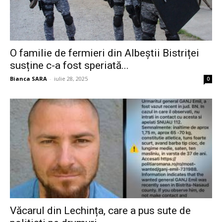
O familie de fermieri din Albeștii Bistriței
susține c-a fost speriată...
Bianca SARA
-
iulie 28, 2025
0
Văcarul din Lechința, care a pus sute de