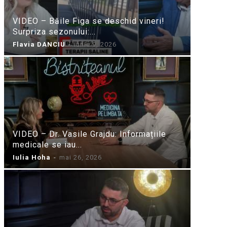
VIDEO – Băile Figa se deschid vineri!
Surpriza sezonului:...
Flavia DANCIU
-
iunie 9, 2026
VIDEO – Dr. Vasile Grajdu: Informațiile
medicale se iau...
Iulia Hoha
-
mai 26, 2026