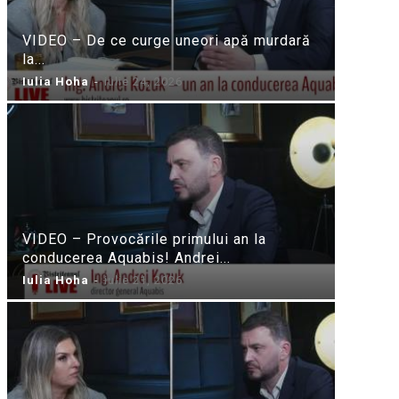
VIDEO – De ce curge uneori apă murdară
la...
Iulia Hoha
-
iulie 24, 2026
VIDEO – Provocările primului an la
conducerea Aquabis! Andrei...
Iulia Hoha
-
iulie 21, 2026