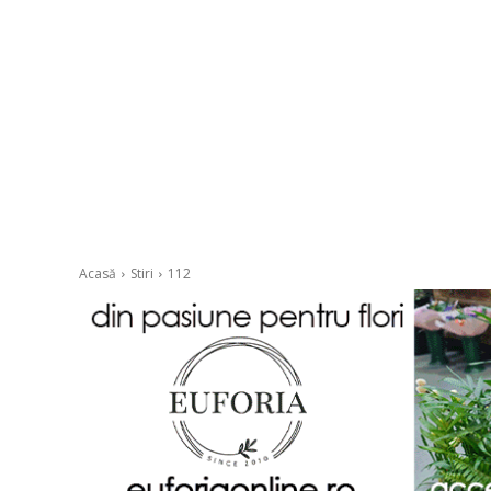
Acasă
Stiri
112