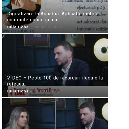
Digitalizare la Aquabis: Aplicație mobilă,
contracte online și mai...
Iulia Hoha
-
august 3, 2026
VIDEO – Peste 100 de racorduri ilegale la
rețeaua...
Iulia Hoha
-
iulie 31, 2026