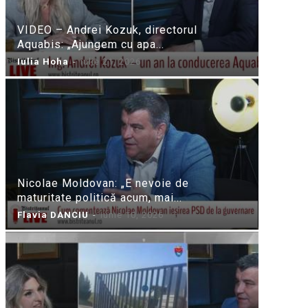
VIDEO – Andrei Kozuk, directorul
Aquabis: „Ajungem cu apa...
Iulia Hoha
-
iulie 21, 2026
Nicolae Moldovan: „E nevoie de
maturitate politică acum, mai...
Flavia DANCIU
-
iunie 10, 2026