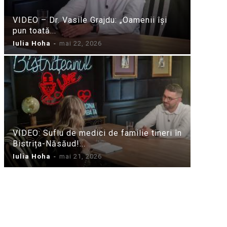
VIDEO – Dr. Vasile Grajdu: „Oamenii își
pun toată...
Iulia Hoha
-
mai 22, 2026
VIDEO: Suflu de medici de familie tineri în
Bistrița-Năsăud!...
Iulia Hoha
-
mai 21, 2026