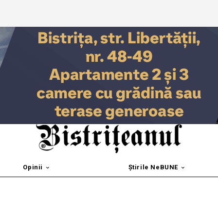
Opinii
Știrile NeBUNE