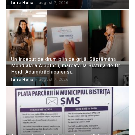
Iulia Hoha
-
august 7, 2026
Un început de drum plin de grijă: Săptămâna
Mondială a Alăptării, marcată la Bistrița de Dr.
Heidi Adumitrăchioaiei și...
Iulia Hoha
-
august 7, 2026