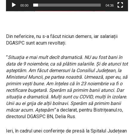
e
00:00
04:36
o
Din nefericire, nu s-a făcut niciun demers, iar salariații
DGASPC sunt acum revoltați.
”
Situația e mai mult decît dramatică. NU au fost bani în
data de 9 noiembrie, ca să plătim salariile. Și de atunci tot
așteptăm. Am făcut demersuri la Consiliul Județean, la
Ministerul Muncii, pe partea noastră. Urmează, sper eu, să
primim vești bune. Am înțeles că în 23 noiembrie va fi o
rectificare bugetară. Sperăm să primim banii atunci. Dar
situația e dramatică. Mulți sunt cu COVID, mulți în izolare.
Unii au ei grija de alții bolnavi. Sperăm să primim banii
măcar acum. Aștepăm”
a declarat, pentru Bistrițeanul.ro,
directorul DGASPC BN, Delia Rus.
Ieri, în cadrul unei conferințe de presă la Spitalul Județean