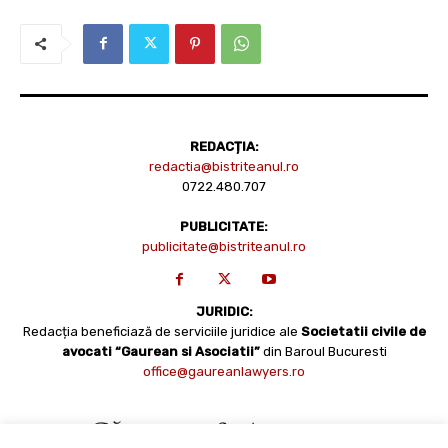
REDACȚIA:
redactia@bistriteanul.ro
0722.480.707
PUBLICITATE:
publicitate@bistriteanul.ro
JURIDIC:
Redacția beneficiază de serviciile juridice ale
Societatii civile de
avocati “Gaurean si Asociatii”
din Baroul Bucuresti
office@gaureanlawyers.ro