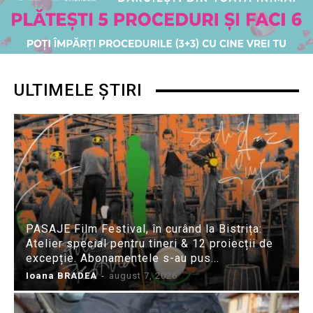
ULTIMELE ȘTIRI
PASAJE Film Festival, în curând la Bistrița:
Atelier special pentru tineri & 12 proiecții de
excepție. Abonamentele s-au pus...
Ioana BRADEA
-
august 7, 2026