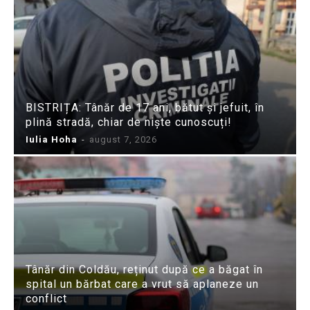
BISTRIȚA: Tânăr de 17 ani, bătut și jefuit, în
plină stradă, chiar de niște cunoscuți!
Iulia Hoha
-
august 7, 2026
Tânăr din Coldău, reținut după ce a băgat în
spital un bărbat care a vrut să aplaneze un
conflict