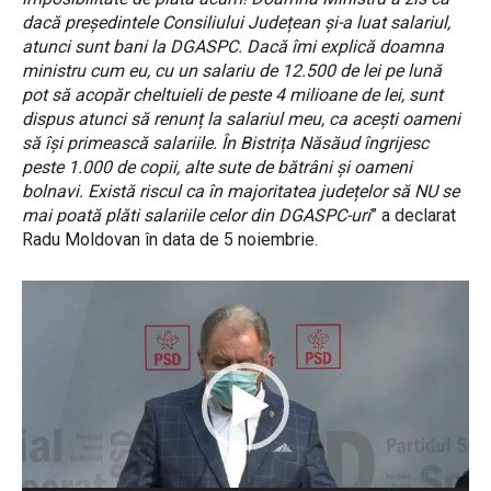
dacă președintele Consiliului Județean și-a luat salariul,
atunci sunt bani la DGASPC. Dacă îmi explică doamna
ministru cum eu, cu un salariu de 12.500 de lei pe lună
pot să acopăr cheltuieli de peste 4 milioane de lei, sunt
dispus atunci să renunț la salariul meu, ca acești oameni
să își primească salariile. În Bistrița Năsăud îngrijesc
peste 1.000 de copii, alte sute de bătrâni și oameni
bolnavi. Există riscul ca în majoritatea județelor să NU se
mai poată plăti salariile celor din DGASPC-uri
” a declarat
Radu Moldovan în data de 5 noiembrie.
P
l
a
y
e
r
v
i
d