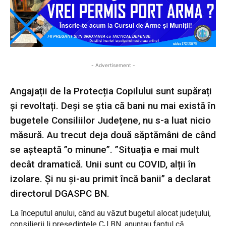
- Advertisement -
Angajații de la Protecția Copilului sunt supărați
și revoltați. Deși se știa că bani nu mai există în
bugetele Consiliilor Județene, nu s-a luat nicio
măsură. Au trecut deja două săptămâni de când
se așteaptă ”o minune”. ”Situația e mai mult
decât dramatică. Unii sunt cu COVID, alții în
izolare. Și nu și-au primit încă banii” a declarat
directorul DGASPC BN.
La începutul anului, când au văzut bugetul alocat județului,
consilierii li președintele CJ BN, anunțau faptul că