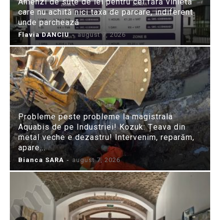
Amenzi de sute de lei pentru cei fără vinietă
care nu achită nici taxa de parcare, indiferent
unde parchează
Flavia DANCIU
-
august 7, 2026
Probleme peste probleme la magistrala
Aquabis de pe Industriei! Kozuk: Țeava din
metal veche e dezastru! Intervenim, reparăm,
apare...
Bianca SARA
-
august 7, 2026