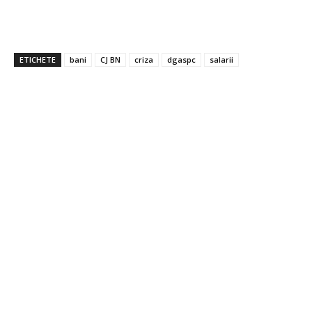
ETICHETE
bani
CJ BN
criza
dgaspc
salarii