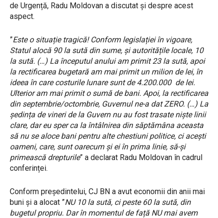
de Urgență, Radu Moldovan a discutat și despre acest
aspect.
”
Este o situație tragică! Conform legislației în vigoare,
Statul alocă 90 la sută din sume, și autoritățile locale, 10
la sută. (…) La începutul anului am primit 23 la sută, apoi
la rectificarea bugetară am mai primit un milion de lei, în
ideea în care costurile lunare sunt de 4.200.000 de lei.
Ulterior am mai primit o sumă de bani. Apoi, la rectificarea
din septembrie/octombrie, Guvernul ne-a dat ZERO. (…) La
ședința de vineri de la Guvern nu au fost trasate niște linii
clare, dar eu sper ca la întâlnirea din săptămâna aceasta
să nu se aloce bani pentru alte chestiuni politice, ci acești
oameni, care, sunt oarecum și ei în prima linie, să-și
primească drepturile
” a declarat Radu Moldovan în cadrul
conferinței.
Conform președintelui, CJ BN a avut economii din anii mai
buni și a alocat ”
NU 10 la sută, ci peste 60 la sută, din
bugetul propriu. Dar în momentul de față NU mai avem