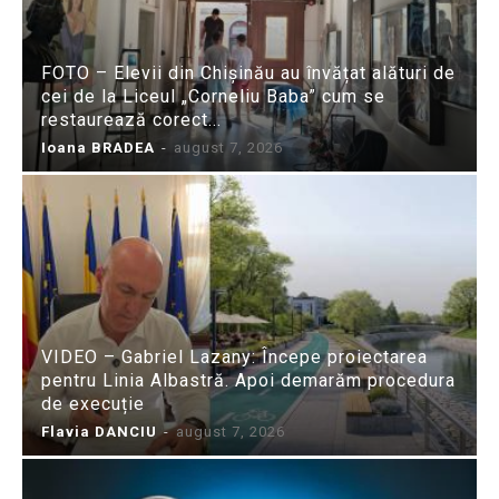
FOTO – Elevii din Chișinău au învățat alături de
cei de la Liceul „Corneliu Baba” cum se
restaurează corect...
Ioana BRADEA
-
august 7, 2026
VIDEO – Gabriel Lazany: Începe proiectarea
pentru Linia Albastră. Apoi demarăm procedura
de execuție
Flavia DANCIU
-
august 7, 2026