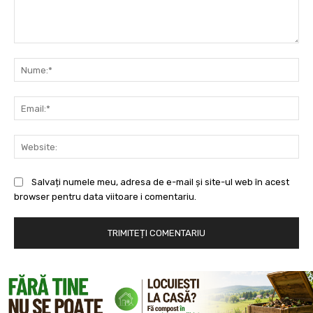
Comentariu:
Nu
Ema
Web
Salvați numele meu, adresa de e-mail și site-ul web în acest
browser pentru data viitoare i comentariu.