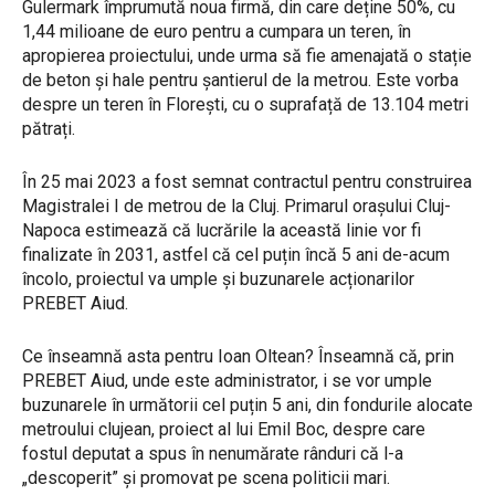
Gulermark împrumută noua firmă, din care deține 50%, cu
1,44 milioane de euro pentru a cumpara un teren, în
apropierea proiectului, unde urma să fie amenajată o stație
de beton și hale pentru șantierul de la metrou. Este vorba
despre un teren în Florești, cu o suprafață de 13.104 metri
pătrați.
În 25 mai 2023 a fost semnat contractul pentru construirea
Magistralei I de metrou de la Cluj. Primarul orașului Cluj-
Napoca estimează că lucrările la această linie vor fi
finalizate în 2031, astfel că cel puțin încă 5 ani de-acum
încolo, proiectul va umple și buzunarele acționarilor
PREBET Aiud.
Ce înseamnă asta pentru Ioan Oltean? Înseamnă că, prin
PREBET Aiud, unde este administrator, i se vor umple
buzunarele în următorii cel puțin 5 ani, din fondurile alocate
metroului clujean, proiect al lui Emil Boc, despre care
fostul deputat a spus în nenumărate rânduri că l-a
„descoperit” și promovat pe scena politicii mari.