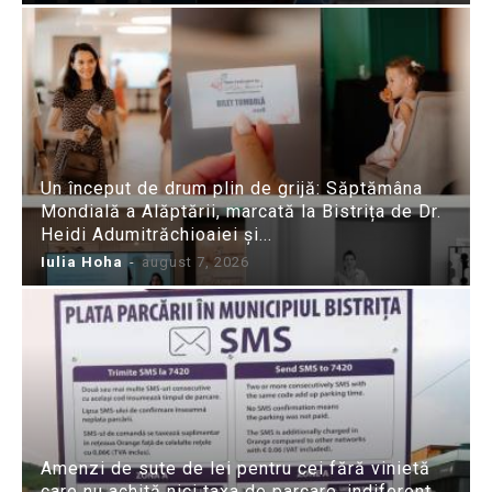
Un început de drum plin de grijă: Săptămâna
Mondială a Alăptării, marcată la Bistrița de Dr.
Heidi Adumitrăchioaiei și...
Iulia Hoha
-
august 7, 2026
Amenzi de sute de lei pentru cei fără vinietă
care nu achită nici taxa de parcare, indiferent