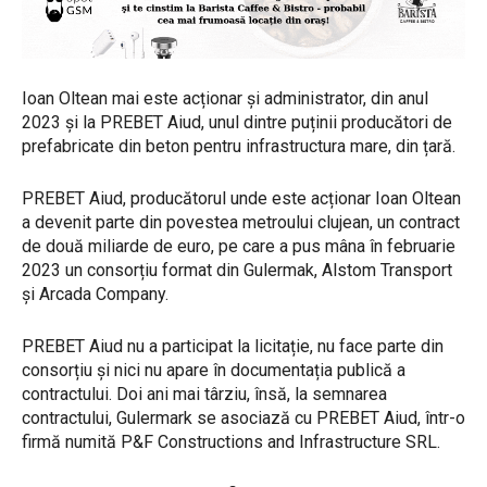
Ioan Oltean mai este acționar și administrator, din anul
2023 și la PREBET Aiud, unul dintre puținii producători de
prefabricate din beton pentru infrastructura mare, din țară.
PREBET Aiud, producătorul unde este acționar Ioan Oltean
a devenit parte din povestea metroului clujean, un contract
de două miliarde de euro, pe care a pus mâna în februarie
2023 un consorțiu format din Gulermak, Alstom Transport
și Arcada Company.
PREBET Aiud nu a participat la licitație, nu face parte din
consorțiu și nici nu apare în documentația publică a
contractului. Doi ani mai târziu, însă, la semnarea
contractului, Gulermark se asociază cu PREBET Aiud, într-o
firmă numită P&F Constructions and Infrastructure SRL.