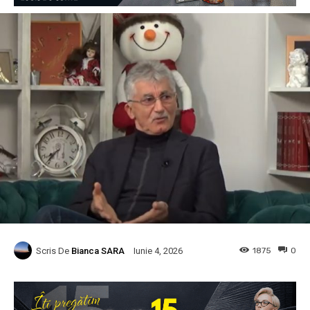
Scris De
Bianca SARA
1875
0
Iunie 4, 2026