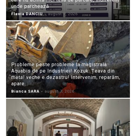
unde parchează
Flavia DANCIU
-
august 7, 2026
Probleme peste probleme la magistrala
Aquabis de pe Industriei! Kozuk: Țeava din
metal veche e dezastru! Intervenim, reparăm,
apare...
Bianca SARA
-
august 7, 2026