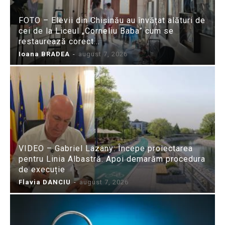
FOTO – Elevii din Chișinău au învățat alături de
cei de la Liceul „Corneliu Baba” cum se
restaurează corect...
Ioana BRADEA
-
august 7, 2026
VIDEO – Gabriel Lazany: Începe proiectarea
pentru Linia Albastră. Apoi demarăm procedura
de execuție
Flavia DANCIU
-
august 7, 2026