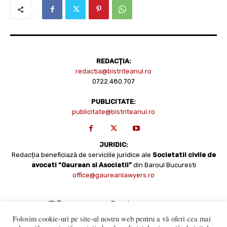
REDACȚIA:
redactia@bistriteanul.ro
0722.480.707
PUBLICITATE:
publicitate@bistriteanul.ro
JURIDIC:
Redacția beneficiază de serviciile juridice ale
Societatii civile de
avocati “Gaurean si Asociatii”
din Baroul Bucuresti
office@gaureanlawyers.ro
Folosim cookie-uri pe site-ul nostru web pentru a vă oferi cea mai