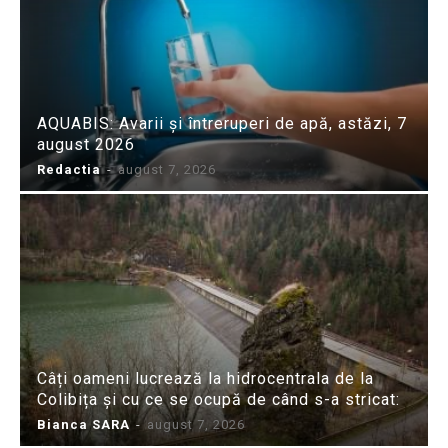
AQUABIS: Avarii și întreruperi de apă, astăzi, 7
august 2026
Redactia
-
august 7, 2026
Câți oameni lucrează la hidrocentrala de la
Colibița și cu ce se ocupă de când s-a stricat:
Bianca SARA
-
august 7, 2026