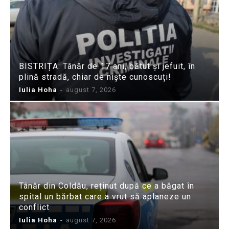
BISTRIȚA: Tânăr de 17 ani, bătut și jefuit, în
plină stradă, chiar de niște cunoscuți!
Iulia Hoha
-
august 7, 2026
Tânăr din Coldău, reținut după ce a băgat în
spital un bărbat care a vrut să aplaneze un
conflict
Iulia Hoha
-
august 7, 2026