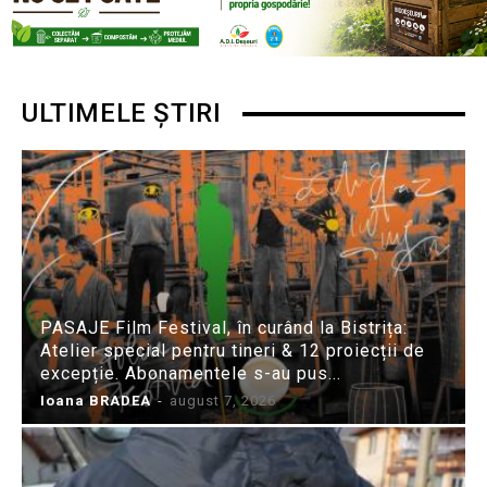
ULTIMELE ȘTIRI
PASAJE Film Festival, în curând la Bistrița:
Atelier special pentru tineri & 12 proiecții de
excepție. Abonamentele s-au pus...
Ioana BRADEA
-
august 7, 2026