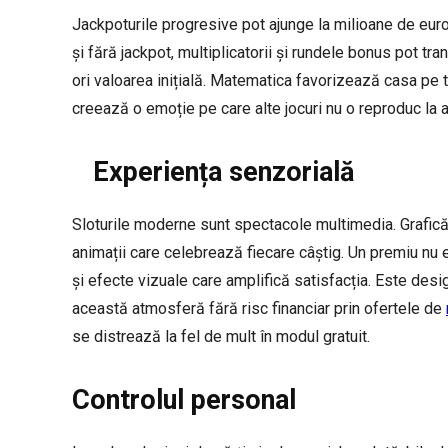
Jackpoturile progresive pot ajunge la milioane de eur
și fără jackpot, multiplicatorii și rundele bonus pot tr
ori valoarea inițială. Matematica favorizează casa pe t
creează o emoție pe care alte jocuri nu o reproduc la a
Experiența senzorială
Sloturile moderne sunt spectacole multimedia. Grafic
animații care celebrează fiecare câștig. Un premiu nu
și efecte vizuale care amplifică satisfacția. Este des
această atmosferă fără risc financiar prin ofertele de
se distrează la fel de mult în modul gratuit.
Controlul personal