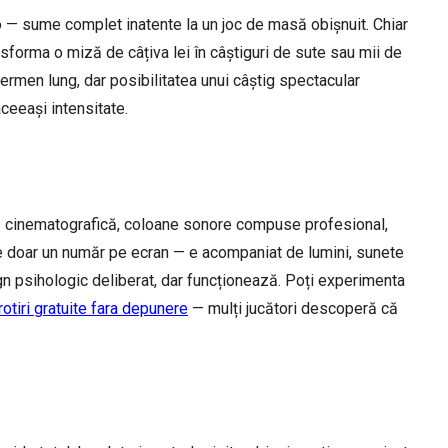
o — sume complet inatente la un joc de masă obișnuit. Chiar
ansforma o miză de câțiva lei în câștiguri de sute sau mii de
ermen lung, dar posibilitatea unui câștig spectacular
ceeași intensitate.
ă cinematografică, coloane sonore compuse profesional,
 e doar un număr pe ecran — e acompaniat de lumini, sunete
ign psihologic deliberat, dar funcționează. Poți experimenta
rotiri gratuite fara depunere
— mulți jucători descoperă că