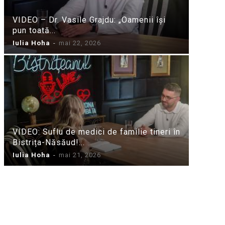
VIDEO – Dr. Vasile Grajdu: „Oamenii își
pun toată...
Iulia Hoha
-
mai 22, 2026
VIDEO: Suflu de medici de familie tineri în
Bistrița-Năsăud!...
Iulia Hoha
-
mai 21, 2026