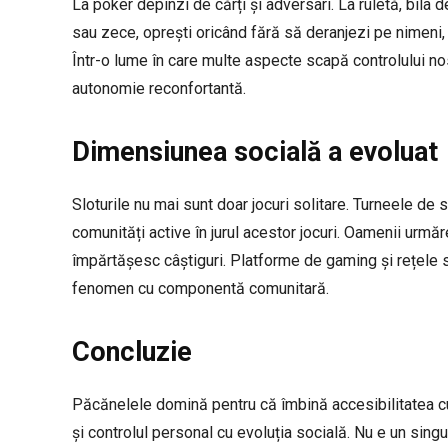
La poker depinzi de cărți și adversari. La ruletă, bila de
sau zece, oprești oricând fără să deranjezi pe nimeni,
Într-o lume în care multe aspecte scapă controlului no
autonomie reconfortantă.
Dimensiunea socială a evoluat
Sloturile nu mai sunt doar jocuri solitare. Turneele de 
comunități active în jurul acestor jocuri. Oamenii urm
împărtășesc câștiguri. Platforme de gaming și rețele so
fenomen cu componentă comunitară.
Concluzie
Păcănelele domină pentru că îmbină accesibilitatea cu 
și controlul personal cu evoluția socială. Nu e un singu