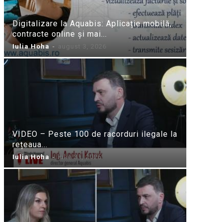
Digitalizare la Aquabis: Aplicație mobilă,
contracte online și mai...
Iulia Hoha
-
august 3, 2026
VIDEO – Peste 100 de racorduri ilegale la
rețeaua...
Iulia Hoha
-
iulie 31, 2026