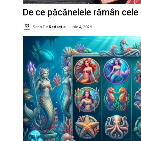
De ce păcănelele rămân cele 
Scris De
Redactia
Iunie 4, 2026