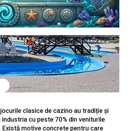
ocurile clasice de cazino au tradiție și
nă industria cu peste 70% din veniturile
ă. Există motive concrete pentru care