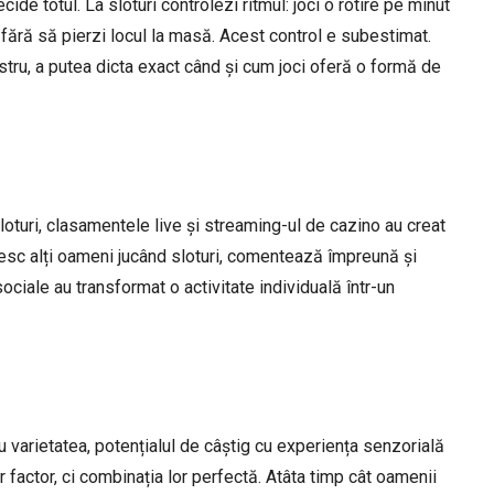
cide totul. La sloturi controlezi ritmul: joci o rotire pe minut
 fără să pierzi locul la masă. Acest control e subestimat.
stru, a putea dicta exact când și cum joci oferă o formă de
sloturi, clasamentele live și streaming-ul de cazino au creat
ăresc alți oameni jucând sloturi, comentează împreună și
ciale au transformat o activitate individuală într-un
varietatea, potențialul de câștig cu experiența senzorială
r factor, ci combinația lor perfectă. Atâta timp cât oamenii