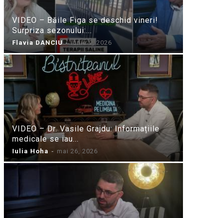
VIDEO – Băile Figa se deschid vineri!
Surpriza sezonului:...
Flavia DANCIU
-
iunie 9, 2026
VIDEO – Dr. Vasile Grajdu: Informațiile
medicale se iau...
Iulia Hoha
-
mai 26, 2026