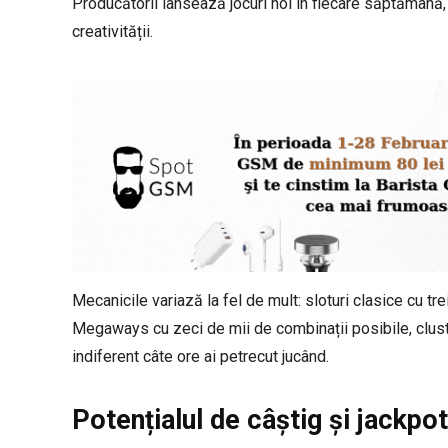
Producătorii lansează jocuri noi în fiecare săptămână,
creativității.
Mecanicile variază la fel de mult: sloturi clasice cu tre
Megaways cu zeci de mii de combinații posibile, clust
indiferent câte ore ai petrecut jucând.
Potențialul de câștig și jackpo